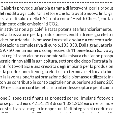
Calabria prevede un'ampia gamma di interventi per la produzio
 del reddito agricolo. Un settore che ha trovato nuova linfa gr
stato di salute della PAC, nota come "Health Check", con la qu
battimento delle emissioni d CO2.
e in attività non agricole" è stata potenziata finanziariament
 ed attrezzature per la produzione e vendita di energia elettri
ccherine aziendali, biomasse forestali e solare a concentrazio
 dotazione complessiva di euro 6.133.333. Dalla graduatoria
959.750 per un numero complessivo di 41 beneficiari (salvo a
tti si registrano alcune economie sulla misura che fanno prosp
energie rinnovabili in agricoltura, settore che dopo l'entrata 
anti fotovoltaici e una crescita degli impianti per la produzio
 la produzione di energia elettrica o termica elettrica da b
a lavorazione/trasformazione delle biomasse utilizzate in azie
con un contributo in conto capitale non superiore ad euro 2
0% nel caso in cui il beneficiario intendesse optare per il cum
ne 3, sono stati finanziati progetti per soli impianti fotovol
isorse pari ad euro 4.151.218 di cui 1.321.208 euro nel primo
r sfruttare al meglio le opportunità di integrare il reddito con