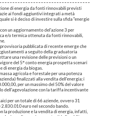
ne di energia da fonti rinnovabili previsti
azie ai fondi aggiuntivi integrati a metà
ale si è deciso di investire sulla sfida "energie
e, con un aggiornamento del'azione 3 per
ca e/o termica ottenuta da fonti rinnovabili,
ne.
 provvisoria pubblicata di recente emerge che
ggiustamenti a seguito della graduatoria
ettare una revisione delle previsioni o un
in vigore del 5° conto energia prospetta scenari
ne di energia da biogas.
iomassa agricola e forestale per una potenza
nda) finalizzati alla vendita dell'energia; i
00.000,00, per un massimo del 50% del valore
ulo dell'agevolazione con la tariffa incentivante
taici per un totale di 66 aziende, ovvero 31
 e 2.830.010 euro nel secondo bando.
 la produzione e la vendita di energia, infatti,