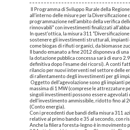
Il Programma di Sviluppo Rurale della Regione 
all'interno delle misure per la Diversificazione
programmazione nell'ambito della verifica dello 
rinnovabili" con investimenti finalizzati all'ab
In quest'ottica, la misura 311 "Diversificazion
sostenere gli investimenti strutturali, impianti
come biogas di rifiuti organici, da biomasse zu
Il bando emanato a fine 2012 disponeva di una
la dotazione pubblica concessa sarà di euro 2.
definitiva dopo l'esame dei ricorsi). A conti fa
rilancio per nuovi interventi nel settore delle 
di rallentamento degli investimenti per gli impi
Oggetto dell'agevolazione sono gli impianti per
massima di 1 MW (comprese le attrezzature per l
singoli investimenti possono essere agevolati 
dell'investimento ammissibile, ridotto fino al 2
(Conto energia).
Con i precedenti due bandi della misura 311 azio
relative al primo bando e 35 al secondo, con r
Anche la filiera foresta-legno è in movimento pe