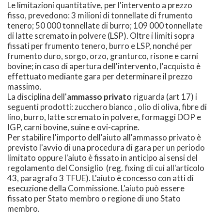
Le limitazioni quantitative, per l'intervento a prezzo
fisso, prevedono: 3 milioni di tonnellate di frumento
tenero; 50 000 tonnellate di burro; 109 000 tonnellate
di latte scremato in polvere (LSP). Oltre i limiti sopra
fissati per frumento tenero, burro e LSP, nonché per
frumento duro, sorgo, orzo, granturco, risone e carni
bovine; in caso di apertura dell'intervento, l'acquisto è
effettuato mediante gara per determinare il prezzo
massimo.
La disciplina dell'
ammasso privato
riguarda (art 17) i
seguenti prodotti: zucchero bianco , olio di oliva, fibre di
lino, burro, latte scremato in polvere, formaggi DOP e
IGP, carni bovine, suine e ovi-caprine.
Per stabilire l'importo dell'aiuto all'ammasso privato è
previsto l'avvio di una procedura di gara per un periodo
limitato oppure l'aiuto è fissato in anticipo ai sensi del
regolamento del Consiglio (reg. fixing di cui all'articolo
43, paragrafo 3 TFUE). L'aiuto è concesso con atti di
esecuzione della Commissione. L'aiuto può essere
fissato per Stato membro o regione di uno Stato
membro.