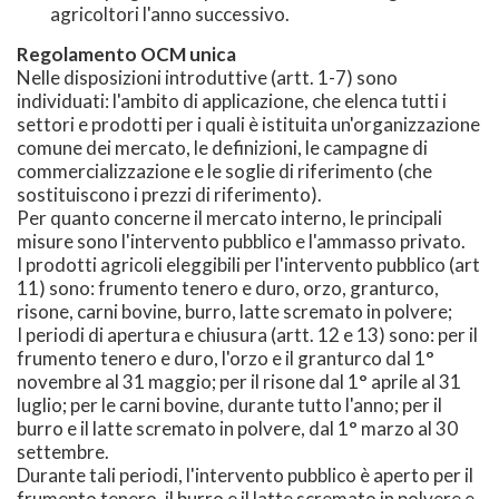
agricoltori l'anno successivo.
Regolamento OCM unica
Nelle disposizioni introduttive (artt. 1-7) sono
individuati: l'ambito di applicazione, che elenca tutti i
settori e prodotti per i quali è istituita un'organizzazione
comune dei mercato, le definizioni, le campagne di
commercializzazione e le soglie di riferimento (che
sostituiscono i prezzi di riferimento).
Per quanto concerne il mercato interno, le principali
misure sono l'intervento pubblico e l'ammasso privato.
I prodotti agricoli eleggibili per l'intervento pubblico (art
11) sono: frumento tenero e duro, orzo, granturco,
risone, carni bovine, burro, latte scremato in polvere;
I periodi di apertura e chiusura (artt. 12 e 13) sono: per il
frumento tenero e duro, l'orzo e il granturco dal 1°
novembre al 31 maggio; per il risone dal 1° aprile al 31
luglio; per le carni bovine, durante tutto l'anno; per il
burro e il latte scremato in polvere, dal 1° marzo al 30
settembre.
Durante tali periodi, l'intervento pubblico è aperto per il
frumento tenero, il burro e il latte scremato in polvere e