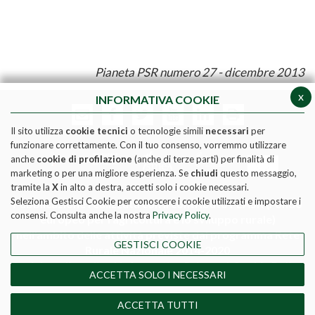
Pianeta PSR numero 27 - dicembre 2013
x
INFORMATIVA COOKIE
Il sito utilizza
cookie tecnici
o tecnologie simili
necessari
per
funzionare correttamente. Con il tuo consenso, vorremmo utilizzare
anche
cookie di profilazione
(anche di terze parti) per finalità di
marketing o per una migliore esperienza. Se
chiudi
questo messaggio,
tramite la
X
in alto a destra, accetti solo i cookie necessari.
Seleziona Gestisci Cookie per conoscere i cookie utilizzati e impostare i
Pubblicazione realizzata con il contributo FEASR (Fondo
consensi. Consulta anche la nostra
Privacy Policy
.
europeo per l'agricoltura e lo sviluppo rurale)
nell'ambito delle attività previste dal programma Rete
GESTISCI COOKIE
Rurale Nazionale 2014-2020
Social media policy
|
Informativa Privacy
|
Cookie Policy
ACCETTA SOLO I NECESSARI
DIRETTORE RESPONSABILE - MATTEO TAGLIAPIETRA
REGISTRAZIONE TRIBUNALE DI ROMA N. 190/2011 del
ACCETTA TUTTI
17-06-2011 - ISSN 2532-8115.