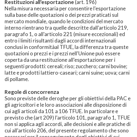
Restituzioni all'esportazione
(art. 196)
Nella misura necessaria per consentire l'esportazione
sulla base delle quotazioni o dei prezzi praticati sul
mercato mondiale, quando le condizioni del mercato
interno rientrano tra quelle descritte dall'articolo 219,
paragrafo 1, o all'articolo 221 (misure eccezionali) ed
entro i limiti risultanti dagli accordi internazionali
conclusi in conformitàal TFUE, la differenza tra queste
quotazioni o prezzi e i prezzi nell'Unione può essere
coperta da una restituzione all'esportazione per i
seguenti prodotti: cereali; riso; zucchero; carni bovine;
latte e prodotti lattiero-caseari; carni suine; uova; carni
di pollame.
Regole di concorrenza
Sono previste delle deroghe per gli obiettivi della PAC e
gli agricoltori e le loro associazioni alle disposizione di
cui agli articoli da 101 a 106 TFUE. In particolare e
previsto che (art 209) l'articolo 101, paragrafo 1, TFUE
non si applica agli accordi, alle decisioni e alle pratiche di
cui all'articolo 206, del presente regolamento che sono
necessari per il conseguimento degli obiettivi di cui