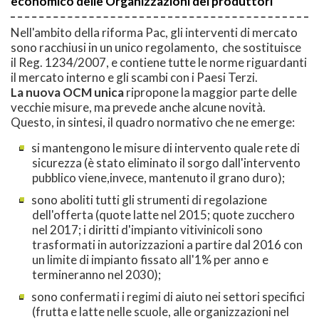
economico delle Organizzazioni dei produttori
Nell'ambito della riforma Pac, gli interventi di mercato
sono racchiusi in un unico regolamento, che sostituisce
il Reg. 1234/2007, e contiene tutte le norme riguardanti
il mercato interno e gli scambi con i Paesi Terzi.
La nuova OCM unica
ripropone la maggior parte delle
vecchie misure, ma prevede anche alcune novità.
Questo, in sintesi, il quadro normativo che ne emerge:
si mantengono le misure di intervento quale rete di
sicurezza (è stato eliminato il sorgo dall'intervento
pubblico viene,invece, mantenuto il grano duro);
sono aboliti tutti gli strumenti di regolazione
dell'offerta (quote latte nel 2015; quote zucchero
nel 2017; i diritti d'impianto vitivinicoli sono
trasformati in autorizzazioni a partire dal 2016 con
un limite di impianto fissato all'1% per anno e
termineranno nel 2030);
sono confermati i regimi di aiuto nei settori specifici
(frutta e latte nelle scuole, alle organizzazioni nel