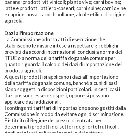
banane; prodotti vitivinicoli; piante vive; carni bovine;
latte e prodotti lattiero-caseari; carni suine; carni ovine
e caprine; uova; carni di pollame; alcole etilico di origine
agricola.
Dazi all'importazione
La Commissione adotta atti di esecuzione che
stabiliscono le misure intese a rispettare gli obblighi
previsti da accordi internazionali conclusi a norma del
TFUE o a norma della tariffa doganale comune per
quanto riguarda il calcolo dei dazi di importazione dei
prodotti agricoli.
A questi prodotti si applicano i dazi all'importazione
della tariffa doganale comune, benché alcuni di essi
siano soggetti a disposizioni particolari. In certi casi i
dazi possono essere sospesi, oppure si possono
applicare dazi addizionali.
I contingenti tariffari di importazione sono gestiti dalla
Commissione in modo da evitare ogni discriminazione.
È istituito il Regime del prezzo di entrata per
determinati prodotti dei settori degli ortofrutticoli,
degli ortofrutticoli trasformati e del settore