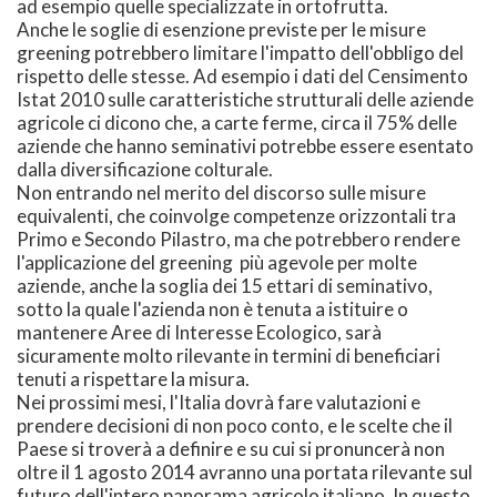
ad esempio quelle specializzate in ortofrutta.
Anche le soglie di esenzione previste per le misure
greening potrebbero limitare l'impatto dell'obbligo del
rispetto delle stesse. Ad esempio i dati del Censimento
Istat 2010 sulle caratteristiche strutturali delle aziende
agricole ci dicono che, a carte ferme, circa il 75% delle
aziende che hanno seminativi potrebbe essere esentato
dalla diversificazione colturale.
Non entrando nel merito del discorso sulle misure
equivalenti, che coinvolge competenze orizzontali tra
Primo e Secondo Pilastro, ma che potrebbero rendere
l'applicazione del greening più agevole per molte
aziende, anche la soglia dei 15 ettari di seminativo,
sotto la quale l'azienda non è tenuta a istituire o
mantenere Aree di Interesse Ecologico, sarà
sicuramente molto rilevante in termini di beneficiari
tenuti a rispettare la misura.
Nei prossimi mesi, l'Italia dovrà fare valutazioni e
prendere decisioni di non poco conto, e le scelte che il
Paese si troverà a definire e su cui si pronuncerà non
oltre il 1 agosto 2014 avranno una portata rilevante sul
futuro dell'intero panorama agricolo italiano. In questo