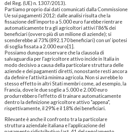
del Reg. (UE) n. 1307/2013).
Partiamo proprio dai dati comunicati dalla Commissione
Ue sui pagamenti 2012: dalle analisi risulta che la
fissazione dell'importo a 5.000 euro farebbe rientrare
automaticamente tra gli agricoltori attivi l'86% dei
beneficiari (ovvero più di un milione di aziende); si
scenderebbe al 73% (892.170 beneficiari) con un' ipotesi
di soglia fissata a 2.000 euro[1].
Possiamo dunque osservare che la clausola di
salvaguardia per l'agricoltore attivo incide in Italia in
modo decisivo a causa della particolare struttura delle
aziende e dei pagamenti diretti, nonostante resti ancora
da definire l'attività minima agricola. Non si avrebbe lo
stesso effetto in altri Stati membri come, ad esempio, la
Francia, dove le due soglie a 5.000 e 2.000 euro
produrrebbero l'effetto di trainare automaticamente
dentro la definizione agricoltore attivo "appena",
rispettivamente, il 29% e il 18% dei beneficiari.
Rilevante è anche il confronto tra la particolare
struttura aziendale italiana e l'applicazione del
pagamento ridistributivo (art. 41 del regolamento