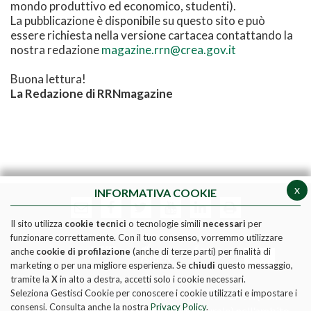
mondo produttivo ed economico, studenti).
La pubblicazione è disponibile su questo sito e può
essere richiesta nella versione cartacea contattando la
nostra redazione
magazine.rrn@crea.gov.it
Buona lettura!
La Redazione di RRNmagazine
x
INFORMATIVA COOKIE
Il sito utilizza
cookie tecnici
o tecnologie simili
necessari
per
funzionare correttamente. Con il tuo consenso, vorremmo utilizzare
anche
cookie di profilazione
(anche di terze parti) per finalità di
marketing o per una migliore esperienza. Se
chiudi
questo messaggio,
tramite la
X
in alto a destra, accetti solo i cookie necessari.
Seleziona Gestisci Cookie per conoscere i cookie utilizzati e impostare i
Pubblicazione realizzata con il contributo FEASR (Fondo
consensi. Consulta anche la nostra
Privacy Policy
.
europeo per l'agricoltura e lo sviluppo rurale) nell'ambito