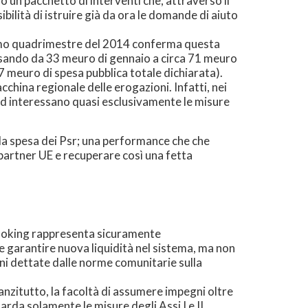
 un pacchetto di interventi che, attraverso il
bilità di istruire già da ora le domande di aiuto
 primo quadrimestre del 2014 conferma questa
sando da 33 meuro di gennaio a circa 71 meuro
07 meuro di spesa pubblica totale dichiarata).
hina regionale delle erogazioni. Infatti, nei
 ed interessano quasi esclusivamente le misure
la spesa dei Psr; una performance che che
7 partner UE e recuperare così una fetta
rbooking rappresenta sicuramente
e garantire nuova liquidità nel sistema, ma non
ioni dettate dalle norme comunitarie sulla
nzitutto, la facoltà di assumere impegni oltre
arda solamente le misure degli Assi I e II.