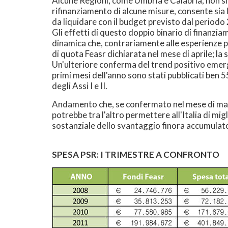
Alcune Regioni, come Umbria e Calabria, non si
rifinanziamento di alcune misure, consente sia l
da liquidare con il budget previsto dal period
Gli effetti di questo doppio binario di finanz
dinamica che, contrariamente alle esperienze
di quota Feasr dichiarata nel mese di aprile; la
Un'ulteriore conferma del trend positivo emerge
primi mesi dell'anno sono stati pubblicati ben 
degli Assi I e II.
Andamento che, se confermato nel mese di magg
potrebbe tra l'altro permettere all'Italia di mi
sostanziale dello svantaggio finora accumulat
SPESA PSR: I TRIMESTRE A CONFRONTO