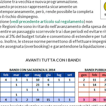
sizione tra vecchia e nuova programmazione.
, questo processo rappresenta sicuramente un
ontemporaneamente, però, rende possibile la completa
 il rischio disimpegno.
zione (
vedi precedente articolo sul regolamento
) non
 Regioni che sono in ritardo nell'avanzamento della spesa de
sentire un passaggio scorrevole tra i due periodi ed evitare ri
 fino al 3% del budget totale e consentono di estendere per tut
so. Inoltre, le stesse norme permettono di effettuare impegni p
nte assegnata (overbooking) e garantendone la liquidazione at
AVANTI TUTTA CON I BANDI