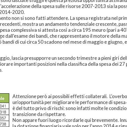
 sono lasciate sfuggire questa preziosa opportunità attivando
'accelerazione della spesa sulle risorse 2007-2013 sia la possi
o 2014-2020.
iamento non si sono fatti attendere. La spesa registrata nel
 precedenti, mostra un andamento tendenziale crescente, pas
 spesa complessiva si attesta così a circa 195 meuro (pari a 4
 dall'esame dei bandi, che rappresentano il motore della macc
55 bandi di cui circa 50 scadono nel mese di maggio e giugno,
io, lascia presupporre un secondo trimestre a pieni giri del
gliorare importanti posizioni nella classifica della spesa dei 2
o.
Attenzione però ai possibili effetti collaterali. L'ove
un'opportunità per migliorare le performance di spesa 
è del tutto privo di rischi: sono infatti molte le condiz
transizione da rispettare.
Non appare fuori luogo ricordarle qui brevemente. Inna
la dotazione finanziaria vale solo per l'anno 2014 e rigu