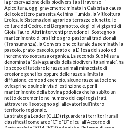
la preservazione della biodiversità attraverso: l'
Apicoltura, oggi gravemente minata in Calabria a causa
del coleottero parassita Aethina Tumida, la Viticoltura
Eroica, le Sistemazioni agrarie a terrazze e lunette, le
colture del Cedro, del Bergamotto, degli olivi giganti di
Gioia Tauro. Altri interventi prevedono il Sostegno al
mantenimento di pratiche agro-pastorali tradizionali
(Transumanza), la Conversione colturale da seminativi a
pascolo, prato-pascolo, prato e la Difesa del suolo ed
incremento sostanza organica. La seconda Sub Misura
denominata "Salvaguardia della biodiversità animale", ha
lo scopo di tutelare le razze animali minacciate di
erosione genetica oppure delle razze a limitata
diffusione, come ad esempio, alcune razze autoctone
ovicaprine e suine in via di estinzione e, per il
mantenimento della bovina podolica che ha subito un
netto decremento nel numero dei capi registrati,
attraverso il sostegno agli allevatori sull'intero
territorio regionale.
La strategia Leader (CLLD) riguarderà i territori rurali
classificati come aree "C" e "D" di cui all'Accordo di
Partenariato 2014-2020 ed agirà all'interno di aree