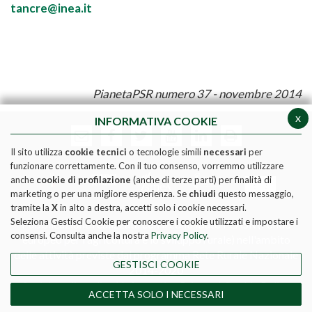
tancre@inea.it
PianetaPSR numero 37 - novembre 2014
x
INFORMATIVA COOKIE
Il sito utilizza
cookie tecnici
o tecnologie simili
necessari
per
funzionare correttamente. Con il tuo consenso, vorremmo utilizzare
anche
cookie di profilazione
(anche di terze parti) per finalità di
marketing o per una migliore esperienza. Se
chiudi
questo messaggio,
tramite la
X
in alto a destra, accetti solo i cookie necessari.
Seleziona Gestisci Cookie per conoscere i cookie utilizzati e impostare i
Pubblicazione realizzata con il contributo FEASR (Fondo
consensi. Consulta anche la nostra
Privacy Policy
.
europeo per l'agricoltura e lo sviluppo rurale) nell'ambito
delle attività previste dal programma Rete Rurale Nazionale
GESTISCI COOKIE
2014-2020
Social media policy
|
Informativa Privacy
|
Cookie Policy
ACCETTA SOLO I NECESSARI
DIRETTORE RESPONSABILE - MATTEO TAGLIAPIETRA