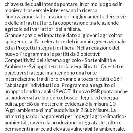
chiave sulle quali intende puntare. In primo luogo ed in
maniera trasversale interessano la ricerca,
l'innovazione, la formazione, il miglioramento dei servizi
e delle infrastrutture, la cooperazione tra le aziende
agricole ed i vari attori della filiera.
Grande spazio ed impatto è dato ai giovani agricoltori
spingendo sull'acceleratore del ricambio generazionale
ed ai Progetti Integrati di filiera. Nella redazione del
nuovo Programma si è partiti da 3 obiettivi:
Competitività del sistema agricolo - Sostenibilità e
Ambiente -Sviluppo territoriale equilibrato. Questi tre
obiettivi strategici mantengono una forte
interrelazione tra di loro e vanno a toccare tutti e 26 i
Fabbisogni individuati dal Programma a seguito di
un'approfondita analisi SWOT. Il nuovo PSR punta anche
su biodiversità e biologico, bosco - legno ed energia
pulita, perciò da mettere in evidenza è la misura 10
"Agri-ambiente-clima" suddivisa in 2 Sub Misure. La
prima riguarda i pagamenti per impegni agro-climatico-
ambientali, ovvero la produzione integrata, le colture
permanenti in aree ad elevata vulnerabilità ambientale,