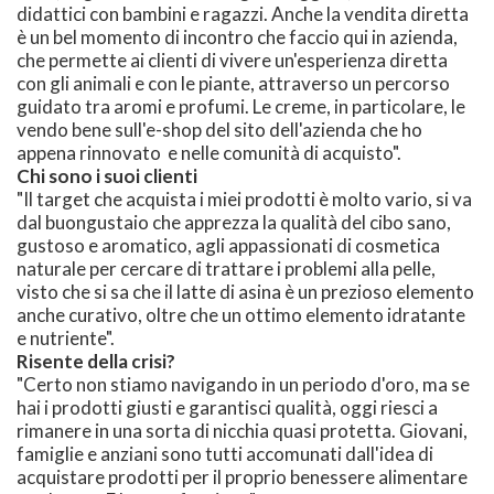
didattici con bambini e ragazzi. Anche la vendita diretta
è un bel momento di incontro che faccio qui in azienda,
che permette ai clienti di vivere un'esperienza diretta
con gli animali e con le piante, attraverso un percorso
guidato tra aromi e profumi. Le creme, in particolare, le
vendo bene sull'e-shop del sito dell'azienda che ho
appena rinnovato e nelle comunità di acquisto".
Chi sono i suoi clienti
"Il target che acquista i miei prodotti è molto vario, si va
dal buongustaio che apprezza la qualità del cibo sano,
gustoso e aromatico, agli appassionati di cosmetica
naturale per cercare di trattare i problemi alla pelle,
visto che si sa che il latte di asina è un prezioso elemento
anche curativo, oltre che un ottimo elemento idratante
e nutriente".
Risente della crisi?
"Certo non stiamo navigando in un periodo d'oro, ma se
hai i prodotti giusti e garantisci qualità, oggi riesci a
rimanere in una sorta di nicchia quasi protetta. Giovani,
famiglie e anziani sono tutti accomunati dall'idea di
acquistare prodotti per il proprio benessere alimentare