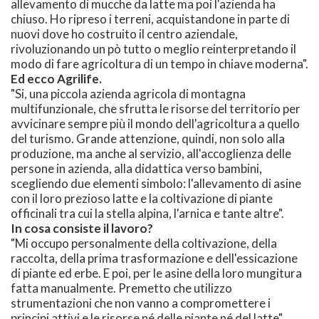
allevamento di mucche da latte ma poi l'azienda ha
chiuso. Ho ripreso i terreni, acquistandone in parte di
nuovi dove ho costruito il centro aziendale,
rivoluzionando un pò tutto o meglio reinterpretando il
modo di fare agricoltura di un tempo in chiave moderna".
Ed ecco Agrilife.
"Si, una piccola azienda agricola di montagna
multifunzionale, che sfrutta le risorse del territorio per
avvicinare sempre più il mondo dell'agricoltura a quello
del turismo. Grande attenzione, quindi, non solo alla
produzione, ma anche al servizio, all'accoglienza delle
persone in azienda, alla didattica verso bambini,
scegliendo due elementi simbolo: l'allevamento di asine
con il loro prezioso latte e la coltivazione di piante
officinali tra cui la stella alpina, l'arnica e tante altre".
In cosa consiste il lavoro?
"Mi occupo personalmente della coltivazione, della
raccolta, della prima trasformazione e dell'essicazione
di piante ed erbe. E poi, per le asine della loro mungitura
fatta manualmente. Premetto che utilizzo
strumentazioni che non vanno a compromettere i
principi attivi e le risorse né delle piante né del latte".