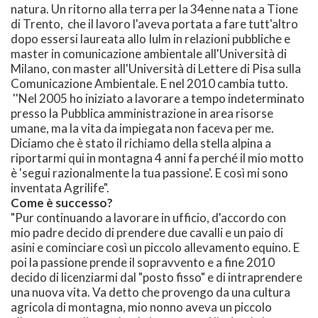
natura. Un ritorno alla terra per la 34enne nata a Tione
di Trento, che il lavoro l'aveva portata a fare tutt'altro
dopo essersi laureata allo Iulm in relazioni pubbliche e
master in comunicazione ambientale all'Università di
Milano, con master all'Università di Lettere di Pisa sulla
Comunicazione Ambientale. E nel 2010 cambia tutto.
''Nel 2005 ho iniziato a lavorare a tempo indeterminato
presso la Pubblica amministrazione in area risorse
umane, ma la vita da impiegata non faceva per me.
Diciamo che è stato il richiamo della stella alpina a
riportarmi qui in montagna 4 anni fa perché il mio motto
è 'segui razionalmente la tua passione'. E così mi sono
inventata Agrilife".
Come è successo?
"Pur continuando a lavorare in ufficio, d'accordo con
mio padre decido di prendere due cavalli e un paio di
asini e cominciare così un piccolo allevamento equino. E
poi la passione prende il sopravvento e a fine 2010
decido di licenziarmi dal "posto fisso" e di intraprendere
una nuova vita. Va detto che provengo da una cultura
agricola di montagna, mio nonno aveva un piccolo