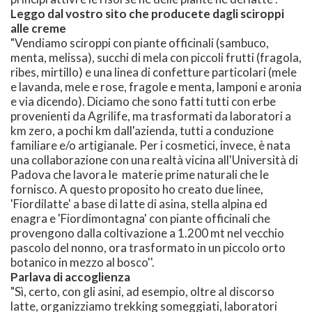
Leggo dal vostro sito che producete dagli sciroppi
alle creme
"Vendiamo sciroppi con piante officinali (sambuco,
menta, melissa), succhi di mela con piccoli frutti (fragola,
ribes, mirtillo) e una linea di confetture particolari (mele
e lavanda, mele e rose, fragole e menta, lamponi e aronia
e via dicendo). Diciamo che sono fatti tutti con erbe
provenienti da Agrilife, ma trasformati da laboratori a
km zero, a pochi km dall'azienda, tutti a conduzione
familiare e/o artigianale. Per i cosmetici, invece, è nata
una collaborazione con una realtà vicina all'Università di
Padova che lavora le materie prime naturali che le
fornisco. A questo proposito ho creato due linee,
'Fiordilatte' a base di latte di asina, stella alpina ed
enagra e 'Fiordimontagna' con piante officinali che
provengono dalla coltivazione a 1.200 mt nel vecchio
pascolo del nonno, ora trasformato in un piccolo orto
botanico in mezzo al bosco''.
Parlava di accoglienza
"Sì, certo, con gli asini, ad esempio, oltre al discorso
latte, organizziamo trekking someggiati, laboratori