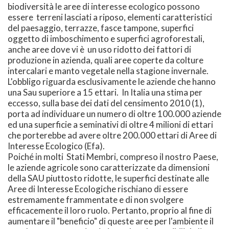
biodiversità le aree di interesse ecologico possono
essere terreni lasciati a riposo, elementi caratteristici
del paesaggio, terrazze, fasce tampone, superfici
oggetto di imboschimento e superfici agroforestali,
anche aree dove vi è un uso ridotto dei fattori di
produzione in azienda, quali aree coperte da colture
intercalari e manto vegetale nella stagione invernale.
L'obbligo riguarda esclusivamente le aziende che hanno
una Sau superiore a 15 ettari. In Italia una stima per
eccesso, sulla base dei dati del censimento 2010 (1),
porta ad individuare un numero di oltre 100.000 aziende
ed una superficie a seminativi di oltre 4 milioni di ettari
che porterebbe ad avere oltre 200.000 ettari di Aree di
Interesse Ecologico (Efa).
Poiché in molti Stati Membri, compreso il nostro Paese,
le aziende agricole sono caratterizzate da dimensioni
della SAU piuttosto ridotte, le superfici destinate alle
Aree di Interesse Ecologiche rischiano di essere
estremamente frammentate e di non svolgere
efficacemente il loro ruolo. Pertanto, proprio al fine di
aumentare il "beneficio" di queste aree per l'ambiente il