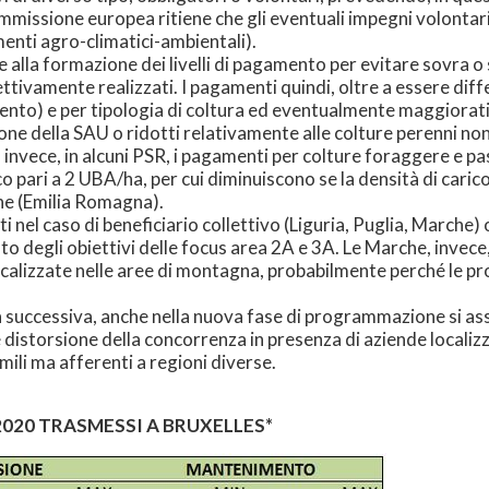
mmissione europea ritiene che gli eventuali impegni volonta
enti agro-climatici-ambientali).
e alla formazione dei livelli di pagamento per evitare sovra 
ettivamente realizzati. I pagamenti quindi, oltre a essere dif
nto) e per tipologia di coltura ed eventualmente maggiorati i
sione della SAU o ridotti relativamente alle colture perenni n
invece, in alcuni PSR, i pagamenti per colture foraggere e pasc
 pari a 2 UBA/ha, per cui diminuiscono se la densità di carico è
arne (Emilia Romagna).
i nel caso di beneficiario collettivo (Liguria, Puglia, Marche) 
ento degli obiettivi delle focus area 2A e 3A. Le Marche, inv
localizzate nelle aree di montagna, probabilmente perché le 
 successiva, anche nella nuova fase di programmazione si assis
distorsione della concorrenza in presenza di aziende localizz
ili ma afferenti a regioni diverse.
-2020 TRASMESSI A BRUXELLES*