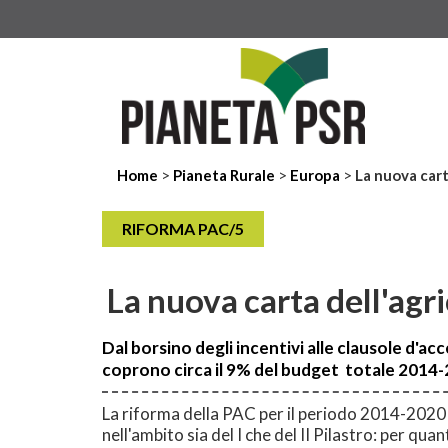
>
>
>
Home
Pianeta Rurale
Europa
La nuova cart
RIFORMA PAC/5
La nuova carta dell'agr
Dal borsino degli incentivi alle clausole d'acc
coprono circa il 9% del budget totale 2014
La riforma della PAC per il periodo 2014-2020 
nell'ambito sia del I che del II Pilastro: per qua