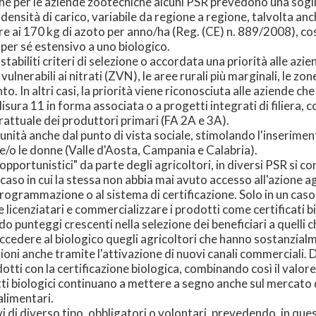
nche per le aziende zootecniche alcuni PSR prevedono una sogl
densità di carico, variabile da regione a regione, talvolta anche
 ai 170 kg di azoto per anno/ha (Reg. (CE) n. 889/2008), così
per sé estensivo a uno biologico.
abiliti criteri di selezione o accordata una priorità alle azie
ulnerabili ai nitrati (ZVN), le aree rurali più marginali, le zo
 In altri casi, la priorità viene riconosciuta alle aziende che
sura 11 in forma associata o a progetti integrati di filiera, 
trattuale dei produttori primari (FA 2A e 3A).
unità anche dal punto di vista sociale, stimolando l'inserimen
 e/o le donne (Valle d'Aosta, Campania e Calabria).
opportunistici" da parte degli agricoltori, in diversi PSR si c
caso in cui la stessa non abbia mai avuto accesso all'azione a
rogrammazione o al sistema di certificazione. Solo in un caso (
icenziatari e commercializzare i prodotti come certificati bi
 punteggi crescenti nella selezione dei beneficiari a quelli 
ccedere al biologico quegli agricoltori che hanno sostanzialme
oni anche tramite l'attivazione di nuovi canali commerciali. Da
dotti con la certificazione biologica, combinando così il val
ti biologici continuano a mettere a segno anche sul mercato 
 alimentari.
 di diverso tipo, obbligatori o volontari, prevedendo, in ques