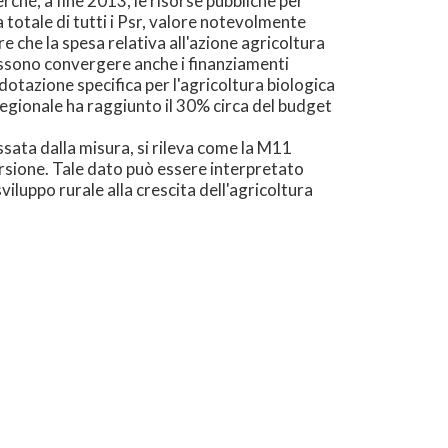
rché, a fine 2013, le risorse pubbliche per
 totale di tutti i Psr, valore notevolmente
 che la spesa relativa all'azione agricoltura
possono convergere anche i finanziamenti
dotazione specifica per l'agricoltura biologica
egionale ha raggiunto il 30% circa del budget
essata dalla misura, si rileva come la M11
versione. Tale dato può essere interpretato
iluppo rurale alla crescita dell'agricoltura