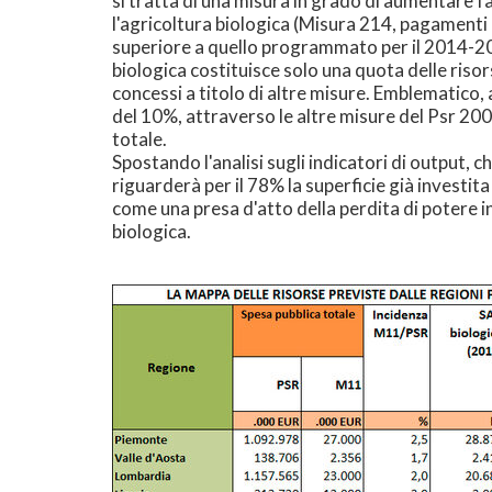
si tratta di una misura in grado di aumentare f
l'agricoltura biologica (Misura 214, pagamenti 
superiore a quello programmato per il 2014-202
biologica costituisce solo una quota delle riso
concessi a titolo di altre misure. Emblematico, 
del 10%, attraverso le altre misure del Psr 20
totale.
Spostando l'analisi sugli indicatori di output, c
riguarderà per il 78% la superficie già investit
come una presa d'atto della perdita di potere i
biologica.