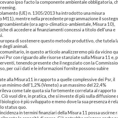
ricevano ipso facto la componente ambientale obbligatoria, c
greening.
 Regolamento (UE) n. 1305/2013 ha introdotto una misura
11 o M11), mentre nella precedente programmazione il sosteg
a agroambientale (ora agro-climatico-ambientale, Misura 10),
che di accedere ai finanziamenti concessi a titolo dell'una e
i.
e europea di sostenere questo metodo produttivo, che tutela l
 degli animali.
comunitario, in questo articolo analizzeremo più da vicino qu
ovi Psr con riguardo alle risorse stanziate sulla Misura 11 e, p
 interventi, tenendo presente che il negoziato con la Commissi
so, per cui i dati e le informazioni fornite possono subire
te alla Misura11 in rapporto a quelle complessive dei Psr, il
da un minimo dell'1,2% (Veneto) a un massimo del 22,4%
i rileva come tale quota sia fortemente correlata al rapporto
Ciò vuol dire, in pratica, che si investe di più sulla diffusione 
il biologico è più sviluppato e meno dove la sua presenza è 
lo status quo.
 l'incidenza in termini finanziari della Misura 11 possa uscirne