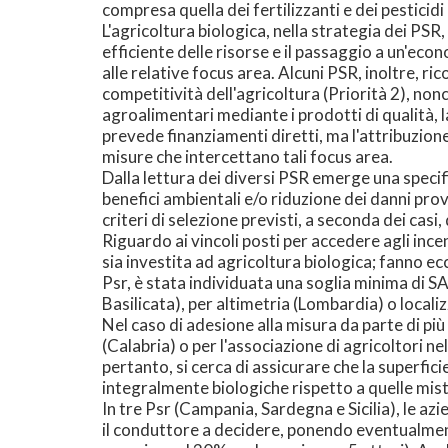
compresa quella dei fertilizzanti e dei pesticid
L'agricoltura biologica, nella strategia dei PSR
efficiente delle risorse e il passaggio a un'econ
alle relative focus area. Alcuni PSR, inoltre, ri
competitività dell'agricoltura (Priorità 2), non
agroalimentari mediante i prodotti di qualità, l
prevede finanziamenti diretti, ma l'attribuzione 
misure che intercettano tali focus area.
Dalla lettura dei diversi PSR emerge una specifi
benefici ambientali e/o riduzione dei danni provo
criteri di selezione previsti, a seconda dei cas
Riguardo ai vincoli posti per accedere agli incen
sia investita ad agricoltura biologica; fanno ecc
Psr, è stata individuata una soglia minima di SA
Basilicata), per altimetria (Lombardia) o localizz
Nel caso di adesione alla misura da parte di più
(Calabria) o per l'associazione di agricoltori n
pertanto, si cerca di assicurare che la superfici
integralmente biologiche rispetto a quelle mi
In tre Psr (Campania, Sardegna e Sicilia), le a
il conduttore a decidere, ponendo eventualment