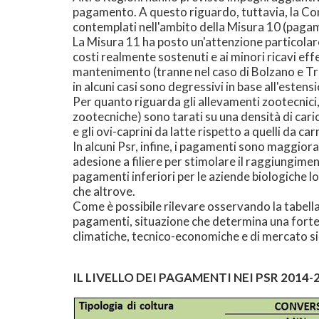
pagamento. A questo riguardo, tuttavia, la Co
contemplati nell'ambito della Misura 10 (pagam
La Misura 11 ha posto un'attenzione particolar
costi realmente sostenuti e ai minori ricavi eff
mantenimento (tranne nel caso di Bolzano e Tre
in alcuni casi sono degressivi in base all'esten
Per quanto riguarda gli allevamenti zootecnici, 
zootecniche) sono tarati su una densità di carico
e gli ovi-caprini da latte rispetto a quelli da c
In alcuni Psr, infine, i pagamenti sono maggiorat
adesione a filiere per stimolare il raggiungim
pagamenti inferiori per le aziende biologiche 
che altrove.
Come è possibile rilevare osservando la tabella
pagamenti, situazione che determina una forte 
climatiche, tecnico-economiche e di mercato sim
IL LIVELLO DEI PAGAMENTI NEI PSR 2014