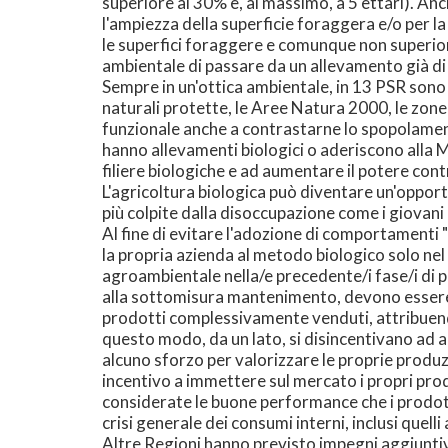
superiore al 30% e, al massimo, a 5 ettari). A
l'ampiezza della superficie foraggera e/o per la 
le superfici foraggere e comunque non superiore
ambientale di passare da un allevamento già di 
Sempre in un'ottica ambientale, in 13 PSR sono st
naturali protette, le Aree Natura 2000, le zone v
funzionale anche a contrastarne lo spopolamento.
hanno allevamenti biologici o aderiscono alla Mi
filiere biologiche e ad aumentare il potere con
L'agricoltura biologica può diventare un'opport
più colpite dalla disoccupazione come i giovani
Al fine di evitare l'adozione di comportamenti "
la propria azienda al metodo biologico solo nel 
agroambientale nella/e precedente/i fase/i di p
alla sottomisura mantenimento, devono essere l
prodotti complessivamente venduti, attribuendo
questo modo, da un lato, si disincentivano ad a
alcuno sforzo per valorizzare le proprie produzi
incentivo a immettere sul mercato i propri pro
considerate le buone performance che i prodot
crisi generale dei consumi interni, inclusi quelli
Altre Regioni hanno previsto impegni aggiuntivi