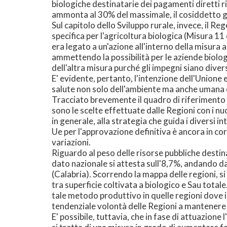
biologiche destinatarie dei pagamenti diretti 
ammonta al 30% del massimale, il cosiddetto 
Sul capitolo dello Sviluppo rurale, invece, il
specifica per l'agricoltura biologica (Misura 
era legato a un'azione all'interno della misur
ammettendo la possibilità per le aziende biologi
dell'altra misura purché gli impegni siano divers
E' evidente, pertanto, l'intenzione dell'Union
salute non solo dell'ambiente ma anche umana e
Tracciato brevemente il quadro di riferimento 
sono le scelte effettuate dalle Regioni con i nu
in generale, alla strategia che guida i diversi
Ue per l'approvazione definitiva è ancora in cor
variazioni.
Riguardo al peso delle risorse pubbliche destina
dato nazionale si attesta sull'8,7%, andando 
(Calabria). Scorrendo la mappa delle regioni, s
tra superficie coltivata a biologico e Sau totale. 
tale metodo produttivo in quelle regioni dove 
tendenziale volontà delle Regioni a mantenere 
E' possibile, tuttavia, che in fase di attuazione