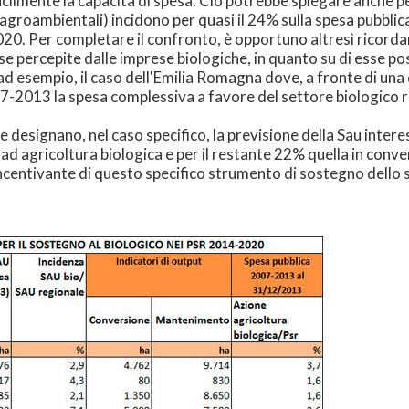
acilmente la capacità di spesa. Ciò potrebbe spiegare anche pe
agroambientali) incidono per quasi il 24% sulla spesa pubblica
0. Per completare il confronto, è opportuno altresì ricordare
rse percepite dalle imprese biologiche, in quanto su di esse 
ad esempio, il caso dell'Emilia Romagna dove, a fronte di una 
07-2013 la spesa complessiva a favore del settore biologico r
he designano, nel caso specifico, la previsione della Sau inter
a ad agricoltura biologica e per il restante 22% quella in con
ncentivante di questo specifico strumento di sostegno dello sv