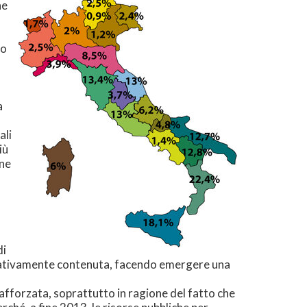
he
no
a
ali
iù
one
di
relativamente contenuta, facendo emergere una
 rafforzata, soprattutto in ragione del fatto che