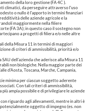
oramento della loro gestione (FA 4C ).
ti climatici, da perseguire attraverso l'uso
odesto o nullo è l'apporto in termini finanziari
redditività delle aziende agricole e la
grandoli maggiormente nella filiere
 corte (FA 3A); in questo caso il sostegno non
rtecipano a progetti di filiera e/o nelle altre
li della Misura 11 in termini di maggiori
ione di criteri di ammissibilità, priorità e/o
a la SAU dell'azienda che aderisce alla Misura 11
parabili non biologiche. Nella maggior parte dei
 (Valle d'Aosta, Toscana, Marche, Campania,
rficie minima per ciascun soggetto aderente
ociati. Con tali criteri di ammissibilità,
 più ampia possibile e di privilegiare le aziende
on riguardo agli allevamenti, mentre in altri è
re potenzialmente oggetto di impegno (es. non