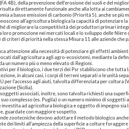
i (FA 4B), della prevenzione dell'erosione dei suoli e del migli
, risulta direttamente funzionale anche alla lotta ai cambiamen
omia a basse emissioni di carbonio (Priorità 5), anche se più m
conoscono all'agricoltura biologica la capacità di potenziare la 
ché di migliorare la competitività dei produttori primari inte
a loro promozione nei mercati locali e lo sviluppo delle filiere
di criteri di priorità nella stessa Misura 11 alle aziende che pa
ca attenzione alla necessità di potenziare gli effetti ambienta
cati dall'agricoltura agli agro-ecosistemi, mediante la definiz
i, da un numero più o meno elevato di Regioni.
tivi per il biologico, i due terzi dei Psr stabiliscono che tutt
ezione, in alcuni casi, i corpi di terreni separati o le unità se
U per l'accesso agli aiuti, talvolta differenziata per coltura
azione (Sicilia).
 soggetti associati, inoltre, sono talvolta richiesti una supe
el suo complesso (es. Puglia) o un numero minimo di soggetti ass
e investita ad agricoltura biologica e oggetto di impegno sia la
ste, guardate con maggiore sospetto.
ziende zootecniche devono adottare il metodo biologico anche c
e dei limiti all'ampiezza della superficie a colture foragge