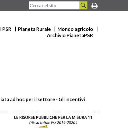
ui PSR
Pianeta Rurale
Mondo agricolo
Archivio PianetaPSR
ata ad hoc per il settore - Gli incentivi