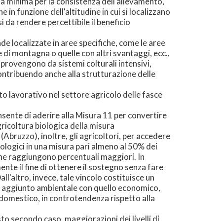
ia minima per la consistenza dell'allevamento,
 in funzione dell'altitudine in cui si localizzano
 da rendere percettibile il beneficio
nde localizzate in aree specifiche, come le aree
ne di montagna o quelle con altri svantaggi, ecc.,
 provengono da sistemi colturali intensivi,
contribuendo anche alla strutturazione delle
to lavorativo nel settore agricolo delle fasce
onsente di aderire alla Misura 11 per convertire
gricoltura biologica della misura
Abruzzo), inoltre, gli agricoltori, per accedere
ologici in una misura pari almeno al 50% dei
che raggiungono percentuali maggiori. In
nte il fine di ottenere il sostegno senza fare
ll'altro, invece, tale vincolo costituisce un
ore aggiunto ambientale con quello economico,
domestico, in controtendenza rispetto alla
to secondo caso, maggiorazioni dei livelli di