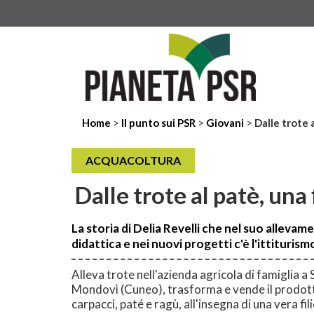
>
>
>
Home
Il punto sui PSR
Giovani
Dalle trote a
ACQUACOLTURA
Dalle trote al patè, una 
La storia di Delia Revelli che nel suo allevam
didattica e nei nuovi progetti c'è l'ittiturism
Alleva trote nell'azienda agricola di famiglia a 
Mondovì (Cuneo), trasforma e vende il prodotto 
carpacci, paté e ragù, all'insegna di una vera fili