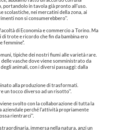
, portandolo in tavola già pronto all'uso.
 scolastiche, nei mercatini della zona, ai
rimenti non si consumerebbero''.
a facoltà di Economia e commercio a Torino. Ma
i di trote e ricordo che fin da bambina ero
le femmine".
uni, tipiche dei nostri fiumi alle varietà rare.
una delle vasche dove viene somministrato da
egli animali, con i diversi passaggi: dalla
bbinato alla produzione di trasformati.
re un tocco diverso ad un risotto''.
viene svolto con la collaborazione di tutta la
a aziendale perché l'attività propriamente
ssa rientrarci''.
 straordinaria, immersa nella natura, anzi un