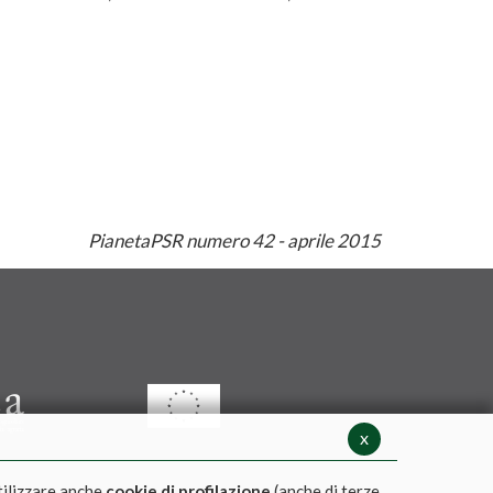
PianetaPSR numero 42 - aprile 2015
x
tilizzare anche
cookie di profilazione
(anche di terze