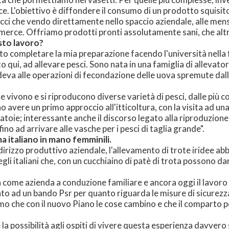
e. L'obiettivo è diffondere il consumo di un prodotto squisito
acci che vendo direttamente nello spaccio aziendale, alle mense
ommerce. Offriamo prodotti pronti assolutamente sani, che alt
esto lavoro?
luto completare la mia preparazione facendo l'università nell
qui, ad allevare pesci. Sono nata in una famiglia di allevator
va alle operazioni di fecondazione delle uova spremute dal
 vivono e si riproducono diverse varietà di pesci, dalle più com
no avere un primo approccio all'itticoltura, con la visita ad 
oie; interessante anche il discorso legato alla riproduzione d
no ad arrivare alle vasche per i pesci di taglia grande".
 italiano in mano femminili.
indirizzo produttivo aziendale, l'allevamento di trote iridee a
degli italiani che, con un cucchiaino di patè di trota possono da
a come azienda a conduzione familiare e ancora oggi il lavoro 
ato ad un bando Psr per quanto riguarda le misure di sicurezz
mo che con il nuovo Piano le cose cambino e che il comparto po
 la possibilità agli ospiti di vivere questa esperienza davvero