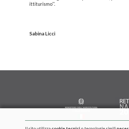
ittiturismo''.
Sabina Licci
Il sito utilizza
cookie tecnici
o tecnologie simili
neces