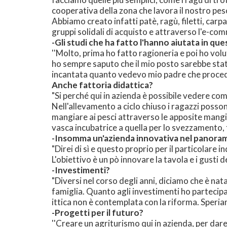
cooperativa della zona che lavora il nostro pesc
Abbiamo creato infatti patè, ragù, filetti, carp
gruppi solidali di acquisto e attraverso l'e-c
-Gli studi che ha fatto l'hanno aiutata in qu
''Molto, prima ho fatto ragioneria e poi ho vo
ho sempre saputo che il mio posto sarebbe stato 
incantata quanto vedevo mio padre che procede
Anche fattoria didattica?
"Si perché qui in azienda è possibile vedere come
Nell'allevamento a ciclo chiuso i ragazzi posso
mangiare ai pesci attraverso le apposite mangiat
vasca incubatrice a quella per lo svezzamento, fi
-Insomma un'azienda innovativa nel panorama
"Direi di sì e questo proprio per il particolare 
L'obiettivo è un pò innovare la tavola e i gusti 
-Investimenti?
"Diversi nel corso degli anni, diciamo che è nat
famiglia. Quanto agli investimenti ho partecip
ittica non è contemplata con la riforma. Speria
-Progetti per il futuro?
''Creare un agriturismo qui in azienda, per dare