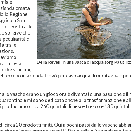
omia e
azienda creata
dalla Regione
Agricola San
aratteristica: le
ue sorgive che
 peculiarità di
fa tra le
azione.
lleviamo
Delia Revelli in una vasca di acqua sorgiva utili
ra tutte la
 anche storioni,
 del terreno in azienda trovò per caso acqua di montagna e pe
ma le vasche erano un gioco ora è diventato una passione e il
arantina e mi sono dedicata anche alla trasformazione e alla
produciamo circa 260 quintali di pesce fresco e 130 quintali 
di circa 20 prodotti finiti. Qui a pochi passi dalle vasche ab
ota che poi mettiamo nei vasetti. Per quelle più complesse, i