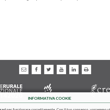
INFORMATIVA COOKIE
sari
per funzionare correttamente. Con il tuo consenso, vorremmo u