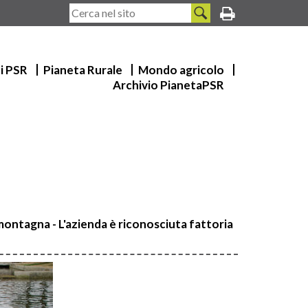
ui PSR
Pianeta Rurale
Mondo agricolo
Archivio PianetaPSR
i montagna - L'azienda è riconosciuta fattoria