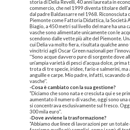
storia di Delia Revelli, 40 anni laureata in econ
commercio, che nel 1999 diventa titolare dell'
dal padre Baldassarre nel 1968. Riconosciuta 
Piemonte come Fattoria Didattica, la Società 
Biagio, a 450 metri sul livello del mare ha una c
vasche sono alimentate unicamente con le acq
scendono dalle vette più alte del Piemonte. Una
cui Delia va molto fiera, risultata qualche anno 
vincitrici agli Oscar Green nazionali per l'innov
''Sono acque davvero pure di sorgente dove a
un'ampia varietà di pesci d'acqua dolce, prima t
trota di tre specie, iridee, fario e salmerini, ma
anguille e carpe. Mio padre, infatti, scavando
vasche''.
-Cosa è cambiato con la sua gestione?
"Diciamo che sono nata e cresciuta qui e se pri
aumentato il numero di vasche, oggi sono una qu
si concentrava esclusivamente sul fresco. Oggi 
300 mila euro''.
-Dove avviene la trasformazione?
"Abbiamo due linee di lavorazioni per un totale 
facciamo quelle più semplici, come i ragù di tr