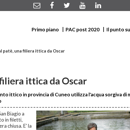
Primo piano
PAC post 2020
Il punto s
l patè, una filiera ittica da Oscar
filiera ittica da Oscar
ento ittico in provincia di Cuneo utilizza l'acqua sorgiva d
o
San Biagio a
in filetti,
era chiusa. E' la