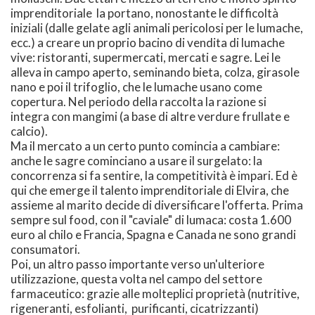
imprenditoriale la portano, nonostante le difficoltà
iniziali (dalle gelate agli animali pericolosi per le lumache,
ecc.) a creare un proprio bacino di vendita di lumache
vive: ristoranti, supermercati, mercati e sagre. Lei le
alleva in campo aperto, seminando bieta, colza, girasole
nano e poi il trifoglio, che le lumache usano come
copertura. Nel periodo della raccolta la razione si
integra con mangimi (a base di altre verdure frullate e
calcio).
Ma il mercato a un certo punto comincia a cambiare:
anche le sagre cominciano a usare il surgelato: la
concorrenza si fa sentire, la competitività è impari. Ed è
qui che emerge il talento imprenditoriale di Elvira, che
assieme al marito decide di diversificare l'offerta. Prima
sempre sul food, con il "caviale" di lumaca: costa 1.600
euro al chilo e Francia, Spagna e Canada ne sono grandi
consumatori.
Poi, un altro passo importante verso un'ulteriore
utilizzazione, questa volta nel campo del settore
farmaceutico: grazie alle molteplici proprietà (nutritive,
rigeneranti, esfolianti, purificanti, cicatrizzanti)