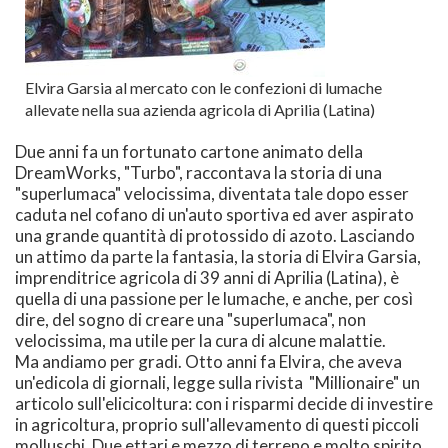
Elvira Garsia al mercato con le confezioni di lumache
allevate nella sua azienda agricola di Aprilia (Latina)
Due anni fa un fortunato cartone animato della
DreamWorks, "Turbo", raccontava la storia di una
"superlumaca" velocissima, diventata tale dopo esser
caduta nel cofano di un'auto sportiva ed aver aspirato
una grande quantità di protossido di azoto. Lasciando
un attimo da parte la fantasia, la storia di Elvira Garsia,
imprenditrice agricola di 39 anni di Aprilia (Latina), è
quella di una passione per le lumache, e anche, per così
dire, del sogno di creare una "superlumaca", non
velocissima, ma utile per la cura di alcune malattie.
Ma andiamo per gradi. Otto anni fa Elvira, che aveva
un'edicola di giornali, legge sulla rivista "Millionaire" un
articolo sull'elicicoltura: con i risparmi decide di investire
in agricoltura, proprio sull'allevamento di questi piccoli
molluschi. Due ettari e mezzo di terreno e molto spirito