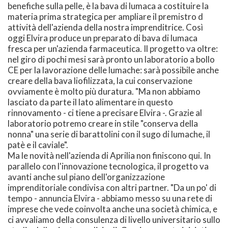
benefiche sulla pelle, è la bava di lumaca a costituire la
materia prima strategica per ampliare il premistro d
attività dell'azienda della nostra imprenditrice. Così
oggi Elvira produce un preparato di bava di lumaca
fresca per un'azienda farmaceutica. Il progetto va oltre:
nel giro di pochi mesi sarà pronto un laboratorio a bollo
CE per la lavorazione delle lumache: sarà possibile anche
creare della bava liofilizzata, la cui conservazione
ovviamente è molto più duratura. "Ma non abbiamo
lasciato da parte il lato alimentare in questo
rinnovamento - ci tiene a precisare Elvira -. Grazie al
laboratorio potremo creare in stile "conserva della
nonna" una serie di barattolini con il sugo di lumache, il
patè e il caviale".
Ma le novità nell'azienda di Aprilia non finiscono qui. In
parallelo con l'innovazione tecnologica, il progetto va
avanti anche sul piano dell'organizzazione
imprenditoriale condivisa con altri partner. "Da un po' di
tempo - annuncia Elvira - abbiamo messo su una rete di
imprese che vede coinvolta anche una società chimica, e
ci avvaliamo della consulenza di livello universitario sullo