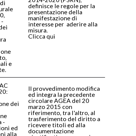
di
definisce le regole per la
urale
presentazione della
0,
manifestazione di
 -
interesse per aderire alla
dei
misura.
Clicca qui
ra
ione
to,
ali e
te.
PAC
Il provvedimento modifica
20:
ed integra la precedente
circolare AGEA del 20
one dei
marzo 2015 con
riferimento, tra l'altro, al
one
trasferimento del diritto a
 -
ricevere titoli ed alla
ioni ed
documentazione
ni alla