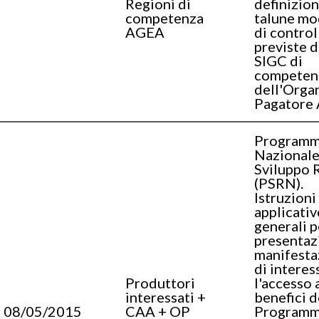
Regioni di
definizion
competenza
talune mo
AGEA
di control
previste d
SIGC di
competen
dell'Orga
Pagatore
Program
Nazionale
Sviluppo 
(PSRN).
Istruzioni
applicativ
generali p
presentaz
manifesta
di interes
Produttori
l'accesso 
interessati +
benefici d
08/05/2015
CAA + OP
Program