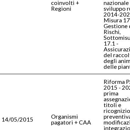
coinvolti +
nazionale 
Regioni
sviluppo r
2014-202
Misura 17
Gestione 
Rischi,
Sottomisu
17.1 -
Assicuraz
del raccol
degli anim
delle pian
Riforma 
2015 - 20
prima
assegnazi
titoli e
ricognizi
Organismi
preventiva
14/05/2015
pagatori + CAA
modificaz
integrazio