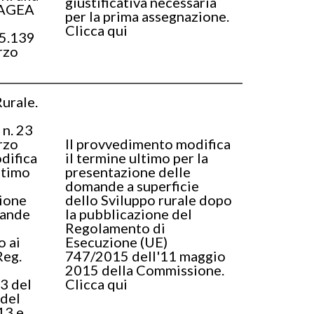
giustificativa necessaria
 AGEA
per la prima assegnazione.
Clicca qui
5.139
rzo
urale.
 n. 23
rzo
Il provvedimento modifica
difica
il termine ultimo per la
ltimo
presentazione delle
domande a superficie
ione
dello Sviluppo rurale dopo
mande
la pubblicazione del
Regolamento di
 ai
Esecuzione (UE)
Reg.
747/2015 dell'11 maggio
2015 della Commissione.
3 del
Clicca qui
 del
13 e