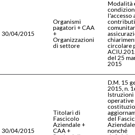
Modalità 
condizion
l'accesso 
Organismi
contribut
pagatori + CAA
comunitari
30/04/2015
+
assicurazi
Organizzazioni
chiariment
di settore
circolare p
ACIU.201
del 25 ma
2015
D.M. 15 g
2015, n. 1
Istruzioni
operative 
costituzi
Titolari di
aggiorna
Fascicolo
del Fasci
Aziendale +
Aziendale
30/04/2015
CAA +
nonché