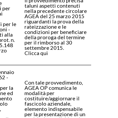
Il provvedimento precisa
e
taluni aspetti contenuti
i per
nella precedente circolare
ai
AGEA del 25 marzo 2015
i
riguardanti la prova della
 per le
rateizzazione e le
oni -
condizioni per beneficiare
i alla
della proroga del termine
rot. n.
per il rimborso al 30
5.148
settembre 2015.
rzo
Clicca qui
ennaio
62 -
Con tale provvedimento,
per la
AGEA OP comunica le
one ed
modalità per
mento
costituire/aggiornare il
colo
fascicolo aziendale,
,
elemento indispensabile
per la presentazione di un