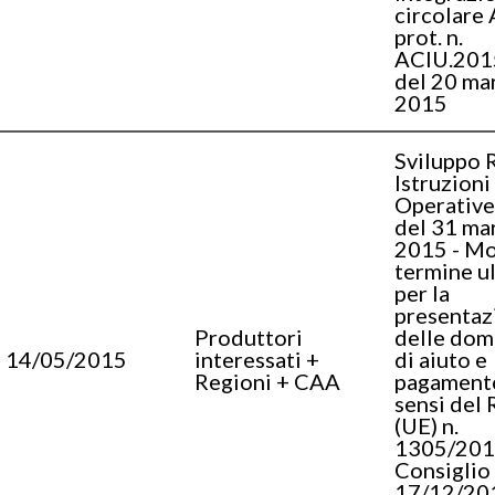
circolare
prot. n.
ACIU.201
del 20 ma
2015
Sviluppo R
Istruzioni
Operative
del 31 ma
2015 - Mo
termine u
per la
presentaz
Produttori
delle do
14/05/2015
interessati +
di aiuto e
Regioni + CAA
pagamento
sensi del 
(UE) n.
1305/201
Consiglio
17/12/20