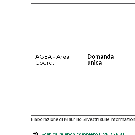
AGEA - Area
Domanda
Coord.
unica
Elaborazione di Maurilio Silvestri sulle informazion
Scarica l'elenco completo
(198.75 KB)