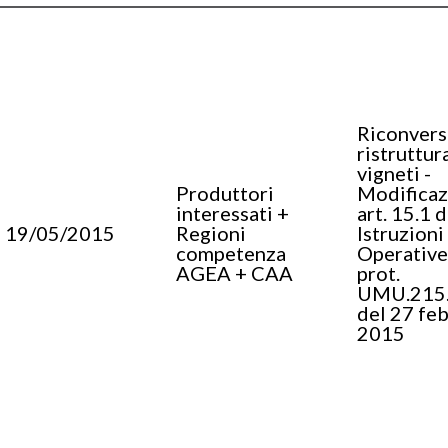
Riconvers
ristruttur
vigneti -
Produttori
Modificaz
interessati +
art. 15.1 d
19/05/2015
Regioni
Istruzioni
competenza
Operative
AGEA + CAA
prot.
UMU.215
del 27 fe
2015