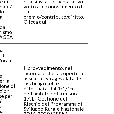
e di
qualsiasi atto dichiarativo
dalità
volto al riconoscimento di
lo
un
al
premio/contributo/diritto.
Clicca qui
za
nismo
 AGEA
ma
 di
Rurale
Il provvedimento, nel
ricordare che la copertura
e
assicurativa agevolata dei
er la
rischi agricoli è
ione di
effettuata, dal 1/1/15,
zioni
nell'ambito della misura
se per
17.1 - Gestione del
ai
Rischio del Programma di
el
Sviluppo Rurale Nazionale
ma
2014-2020 (PSRN),