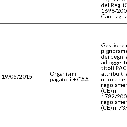
del Reg. (
1698/200
Campagna
Gestione 
pignorame
dei pegni 
ad oggetto
titoli PAC
Organismi
attribuiti 
19/05/2015
pagatori + CAA
norma del
regolame
(CE) n.
1782/2003
regolame
(CE) n. 7