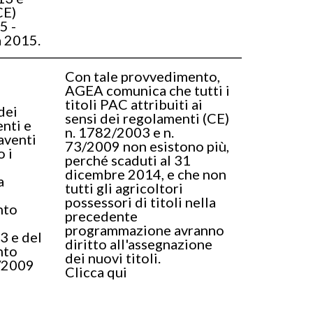
CE)
5 -
 2015.
Con tale provvedimento,
AGEA comunica che tutti i
titoli PAC attribuiti ai
dei
sensi dei regolamenti (CE)
nti e
n. 1782/2003 e n.
aventi
73/2009 non esistono più,
 i
perché scaduti al 31
dicembre 2014, e che non
a
tutti gli agricoltori
possessori di titoli nella
nto
precedente
programmazione avranno
 e del
diritto all'assegnazione
nto
dei nuovi titoli.
3/2009
Clicca qui