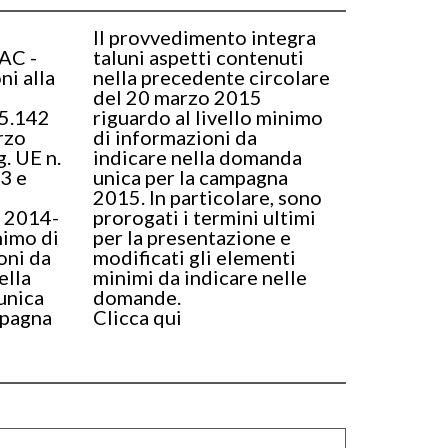
Il provvedimento integra
AC -
taluni aspetti contenuti
ni alla
nella precedente circolare
del 20 marzo 2015
5.142
riguardo al livello minimo
rzo
di informazioni da
. UE n.
indicare nella domanda
3 e
unica per la campagna
2015. In particolare, sono
 2014-
prorogati i termini ultimi
nimo di
per la presentazione e
oni da
modificati gli elementi
ella
minimi da indicare nelle
unica
domande.
mpagna
Clicca qui