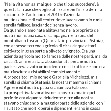
"Nella vita non sai mai quello che ti può succedere", è
questa la frase che voglio utilizzare per l'inizio del mio
racconto. E' l'autunno del 2010 e l'azienda
multinazionale di call center dove lavoravamo io e mia
sorella fallisce, lasciandoci senza lavoro.
Da quando siamo nate abitavamo nella proprietà dei
nostri nonni, una casa di campagna nella zona del
montalbano toscano (Quarrata in provincia di Pistoia),
con annesso terreno agricolo di circa cinque ettari
coltivato in gran parte a oliveto e vigneto. Era una
azienda agricola molto famosa dalle nostre parti, ma, da
circa 20 anni era stata abbandonata perchè nostro
padre aveva avuto un incidente con il trattore e non era
mai riusciuto a ristabilirsi completamente.
A proposito: il mio nome è Gabriella Michelozzi, mia
sorella si chiama Stefania, la nostra mamma si chiama
Agnese ed il nostro papà si chiamava Fabrizio.
La prospettiva lavorativa nella nostra zona in quel
periodo era alquanto deludente: oltre alla nostra
stavano chiudendo la maggiorparte delle aziende, con il
risultato che molti operai e dipendenti erano in cassa