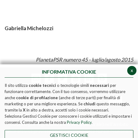
Gabriella Michelozzi
PianetaPSR numero 45 - luglio/agosto 2015
x
INFORMATIVA COOKIE
Il sito utilizza
cookie tecnici
o tecnologie simili
necessari
per
funzionare correttamente. Con il tuo consenso, vorremmo utilizzare
anche
cookie di profilazione
(anche di terze parti) per finalità di
marketing o per una migliore esperienza. Se
chiudi
questo messaggio,
tramite la
X
in alto a destra, accetti solo i cookie necessari.
Seleziona Gestisci Cookie per conoscere i cookie utilizzati e impostare i
Pubblicazione realizzata con il contributo FEASR (Fondo
consensi. Consulta anche la nostra
Privacy Policy
.
europeo per l'agricoltura e lo sviluppo rurale) nell'ambito
delle attività previste dal programma Rete Rurale Nazionale
GESTISCI COOKIE
2014-2020