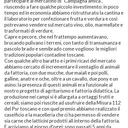
partecipare al mercatino di "Campagna amica",
riuscendo a fare qualche piccolo investimento: in poco
tempo ed in economia abbiamo ristrutturato la cantina e
il laboratorio per confezionare frutta e verdura e così
potrevamo vendere sul mercato vino, olio, marmellate e
trasformati di verdure.
Capre e pecore, che nel frattempo aumentavano,
brucando pulivano i terreni, con tanto di transumanza e
pascolo brado e semibrado come vogliono le migliori
tradizioni popolari contadine toscane.
Con qualche altro baratto e i primi ricavi del mercato
abbiamo cercato di incrementare il ventaglio di animali
da fattoria, con due mucche, due maiali e poi polli,
galline, anatre e oche, oltre a un cavallo, due pony e un
asino: la presenza di questi animali era funzionale al
nostro progetto di agriturismo e fattoria didattica. La
produzione nei campi si è allargata a ortaggi frutti e
cereali; siamo poi riuscite ad usufruire della Misura 112
del Psr toscano e con quel premio abbiamo realizzato il
caseificio e la macelleria che ci ha permesso di vendere
sia carne che latticini prodotti all interno della fattoria.
E arriviamo al giorno d'oggi: sono passati 5 anni da