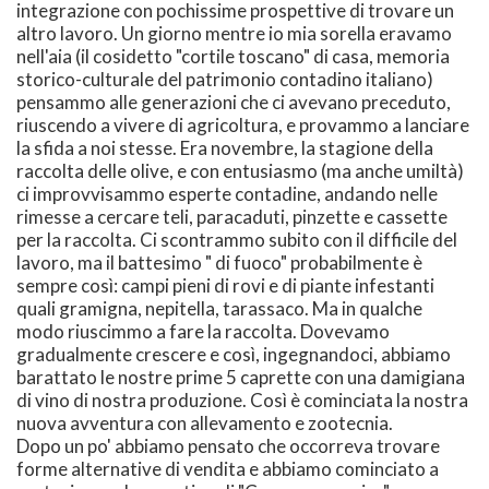
integrazione con pochissime prospettive di trovare un
altro lavoro. Un giorno mentre io mia sorella eravamo
nell'aia (il cosidetto "cortile toscano" di casa, memoria
storico-culturale del patrimonio contadino italiano)
pensammo alle generazioni che ci avevano preceduto,
riuscendo a vivere di agricoltura, e provammo a lanciare
la sfida a noi stesse. Era novembre, la stagione della
raccolta delle olive, e con entusiasmo (ma anche umiltà)
ci improvvisammo esperte contadine, andando nelle
rimesse a cercare teli, paracaduti, pinzette e cassette
per la raccolta. Ci scontrammo subito con il difficile del
lavoro, ma il battesimo " di fuoco" probabilmente è
sempre così: campi pieni di rovi e di piante infestanti
quali gramigna, nepitella, tarassaco. Ma in qualche
modo riuscimmo a fare la raccolta. Dovevamo
gradualmente crescere e così, ingegnandoci, abbiamo
barattato le nostre prime 5 caprette con una damigiana
di vino di nostra produzione. Così è cominciata la nostra
nuova avventura con allevamento e zootecnia.
Dopo un po' abbiamo pensato che occorreva trovare
forme alternative di vendita e abbiamo cominciato a