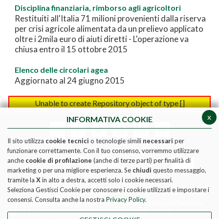
Disciplina finanziaria, rimborso agli agricoltori
Restituiti all'Italia 71 milioni provenienti dalla riserva
per crisi agricole alimentata da un prelievo applicato
oltre i 2mila euro di aiuti diretti - L'operazione va
chiusa entro il 15 ottobre 2015
Elenco delle circolari agea
Aggiornato al 24 giugno 2015
Unable to create Repository object of type []
x
INFORMATIVA COOKIE
Il sito utilizza
cookie tecnici
o tecnologie simili
necessari
per
funzionare correttamente. Con il tuo consenso, vorremmo utilizzare
anche
cookie di profilazione
(anche di terze parti) per finalità di
marketing o per una migliore esperienza. Se
chiudi
questo messaggio,
tramite la
X
in alto a destra, accetti solo i cookie necessari.
Seleziona Gestisci Cookie per conoscere i cookie utilizzati e impostare i
Pubblicazione realizzata con il contributo FEASR (Fondo
consensi. Consulta anche la nostra
Privacy Policy
.
europeo per l'agricoltura e lo sviluppo rurale) nell'ambito
delle attività previste dal programma Rete Rurale Nazionale