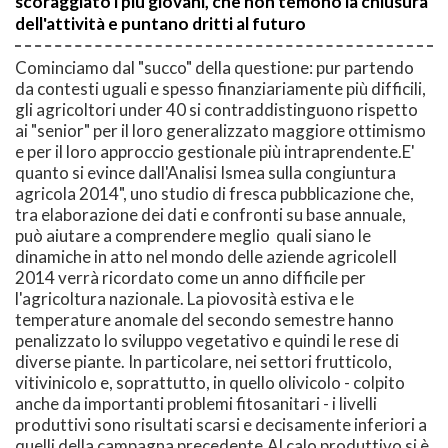
scoraggiato i più giovani, che non temono la chiusura
dell'attività e puntano dritti al futuro
Cominciamo dal "succo" della questione: pur partendo
da contesti uguali e spesso finanziariamente più difficili,
gli agricoltori under 40 si contraddistinguono rispetto
ai "senior" per il loro generalizzato maggiore ottimismo
e per il loro approccio gestionale più intraprendente.E'
quanto si evince dall'Analisi Ismea sulla congiuntura
agricola 2014", uno studio di fresca pubblicazione che,
tra elaborazione dei dati e confronti su base annuale,
può aiutare a comprendere meglio quali siano le
dinamiche in atto nel mondo delle aziende agricoleIl
2014 verrà ricordato come un anno difficile per
l'agricoltura nazionale. La piovosità estiva e le
temperature anomale del secondo semestre hanno
penalizzato lo sviluppo vegetativo e quindi le rese di
diverse piante. In particolare, nei settori frutticolo,
vitivinicolo e, soprattutto, in quello olivicolo - colpito
anche da importanti problemi fitosanitari - i livelli
produttivi sono risultati scarsi e decisamente inferiori a
quelli della campagna precedente.Al calo produttivo si è