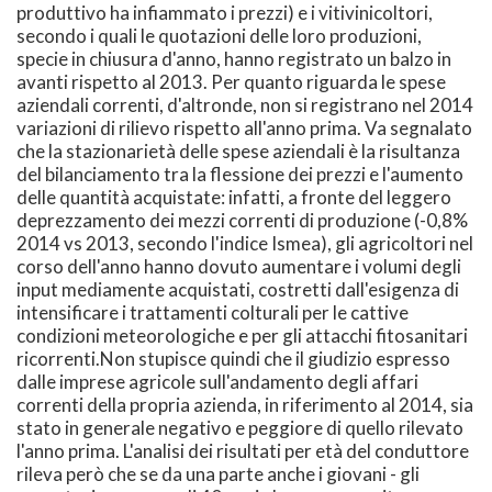
produttivo ha infiammato i prezzi) e i vitivinicoltori,
secondo i quali le quotazioni delle loro produzioni,
specie in chiusura d'anno, hanno registrato un balzo in
avanti rispetto al 2013. Per quanto riguarda le spese
aziendali correnti, d'altronde, non si registrano nel 2014
variazioni di rilievo rispetto all'anno prima. Va segnalato
che la stazionarietà delle spese aziendali è la risultanza
del bilanciamento tra la flessione dei prezzi e l'aumento
delle quantità acquistate: infatti, a fronte del leggero
deprezzamento dei mezzi correnti di produzione (-0,8%
2014 vs 2013, secondo l'indice Ismea), gli agricoltori nel
corso dell'anno hanno dovuto aumentare i volumi degli
input mediamente acquistati, costretti dall'esigenza di
intensificare i trattamenti colturali per le cattive
condizioni meteorologiche e per gli attacchi fitosanitari
ricorrenti.Non stupisce quindi che il giudizio espresso
dalle imprese agricole sull'andamento degli affari
correnti della propria azienda, in riferimento al 2014, sia
stato in generale negativo e peggiore di quello rilevato
l'anno prima. L'analisi dei risultati per età del conduttore
rileva però che se da una parte anche i giovani - gli