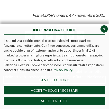
PianetaPSR numero 47 -
novembre
2015
x
INFORMATIVA COOKIE
Il sito utilizza
cookie tecnici
o tecnologie simili
necessari
per
funzionare correttamente. Con il tuo consenso, vorremmo utilizzare
anche
cookie di profilazione
(anche di terze parti) per finalità di
marketing o per una migliore esperienza. Se
chiudi
questo messaggio,
tramite la
X
in alto a destra, accetti solo i cookie necessari.
Seleziona Gestisci Cookie per conoscere i cookie utilizzati e impostare i
Pubblicazione realizzata con il contributo FEASR (Fondo
consensi. Consulta anche la nostra
Privacy Policy
.
europeo per l'agricoltura e lo sviluppo rurale) nell'ambito
delle attività previste dal programma Rete Rurale Nazionale
GESTISCI COOKIE
2014-2020
Social media policy
|
Informativa Privacy
|
Cookie Policy
ACCETTA SOLO I NECESSARI
DIRETTORE RESPONSABILE - MATTEO TAGLIAPIETRA
REGISTRAZIONE TRIBUNALE DI ROMA N. 190/2011 del
ACCETTA TUTTI
17-06-2011 - ISSN 2532-8115.