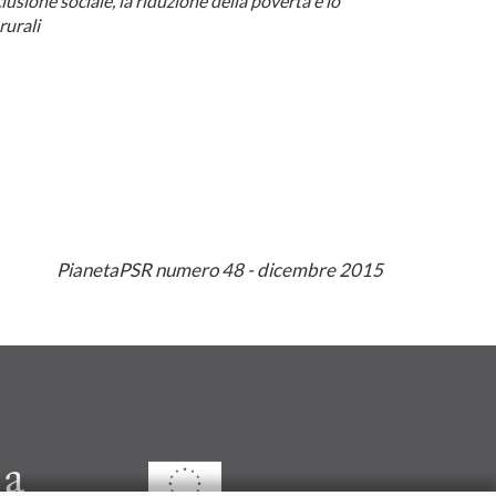
lusione sociale, la riduzione della povertà e lo
rurali
PianetaPSR numero 48 -
dicembre
2015