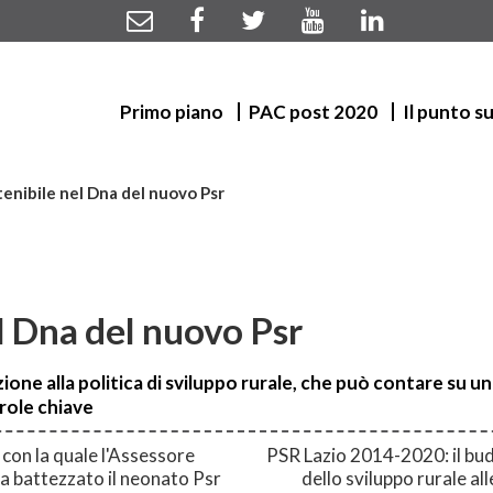
Primo piano
PAC post 2020
Il punto s
tenibile nel Dna del nuovo Psr
l Dna del nuovo Psr
one alla politica di sviluppo rurale, che può contare su un 
role chiave
 con la quale l'Assessore
PSR Lazio 2014-2020: il budg
ha battezzato il neonato Psr
dello sviluppo rurale al