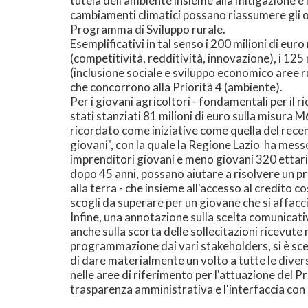
tutela dell'ambiente insieme alla mitigazione e
cambiamenti climatici possano riassumere gli ob
Programma di Sviluppo rurale.
Esemplificativi in tal senso i 200 milioni di euro 
(competitività, redditività, innovazione), i 125 m
(inclusione sociale e sviluppo economico aree ru
che concorrono alla Priorità 4 (ambiente).
Per i giovani agricoltori - fondamentali per il 
stati stanziati 81 milioni di euro sulla misura M6
ricordato come iniziative come quella del rece
giovani", con la quale la Regione Lazio ha messo
imprenditori giovani e meno giovani 320 ettari 
dopo 45 anni, possano aiutare a risolvere un pr
alla terra - che insieme all'accesso al credito c
scogli da superare per un giovane che si affacci
Infine, una annotazione sulla scelta comunicativ
anche sulla scorta delle sollecitazioni ricevute
programmazione dai vari stakeholders, si è sce
di dare materialmente un volto a tutte le dive
nelle aree di riferimento per l'attuazione del P
trasparenza amministrativa e l'interfaccia con i