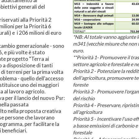
 l'adattamento ai
iettivi generali del
riservati alla Priorità 2
ilioni per la Priorità 6
rali) e i 206 milioni di euro
*NB: Al totale vanno aggiunte l
m341 (vecchie misure che non t
ricambio generazionale - sono
euro.
, e più volte è stato
**Priorità 1- Promuovere il tra
nte progetto "Terra ai
settore agricolo e forestale e ne
 a disposizione di tanti
Priorità 2 - Potenziare la reddit
di terreni per la prima volta
dell'agricoltura, promuovere te
oblema - quello dell'accesso
ostituisce uno dei maggiori
foreste
a al lavoro agricolo.
Priorità 3 - Promuovere l'organi
a per il lancio del nuovo Psr:
del rischio
 nella passata
Priorità 4 - Preservare, ripristi
lto nella proposta creativa
all'agricoltura
rse persone che lavorano
Priorità 5 - Incentivare l'uso e
rogramma, per facilitare la
a basse emissioni di carbonio e 
 beneficiari.
forestale