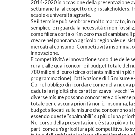
2014-2020 in occasione della presentazione a
settimane fa, al cospetto degli stakeholders, fra
scuole e università agrarie.
Se il termine può sembrare molto marcato, in r
semplice, e riguarda la necessità di non fossiliz
come filiera corta o Km zero ma di cambiare il p
creare nel panorama agricolo regionale dei sis
mercati al consumo. Competitività insomma, c
innovazione.
E competitività e innovazione sono due delle sei
rurale alle quali concorre il budget totale del
780 milioni di euro (circa ottanta milioni in più 
programmazione), l'attivazione di 15 misure e
Corre l'obbligo di ricordare come nella nuov
caduta la rigidità che caratterizzava i vecchi "A
diverse misure possano concorrere a diverse pri
totale per ciascuna priorità non è, insomma, l
budget allocati sulle misure che concorrono a
essendo queste "spalmabili" su più di una priori
Nel corso della presentazione è stato più volte
parti come un'agricoltura più competitiva, lo svi