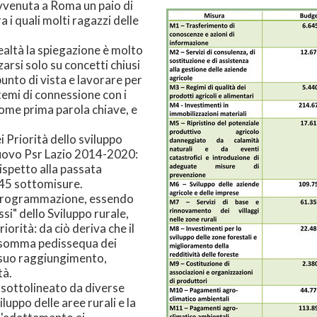
vvenuta a Roma un paio di
 i quali molti ragazzi delle
ealtà la spiegazione è molto
zarsi solo su concetti chiusi
unto di vista e lavorare per
temi di connessione con i
ome prima parola chiave, e
 Priorità dello sviluppo
 nuovo Psr Lazio 2014-2020:
rispetto alla passata
 45 sottomisure.
a programmazione, essendo
ssi" dello Sviluppo rurale,
orità: da ciò deriva che il
a somma pedissequa dei
l suo raggiungimento,
tà.
 sottolineato da diverse
luppo delle aree rurali e la