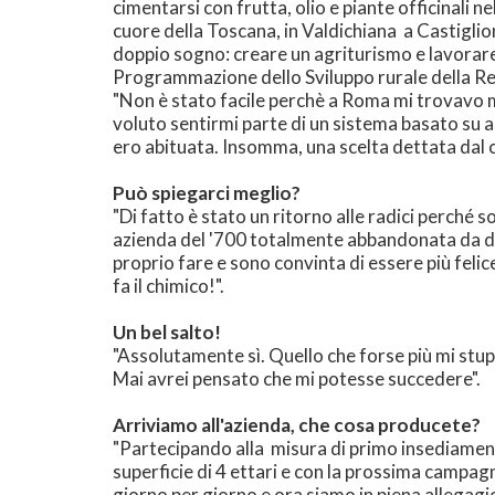
cimentarsi con frutta, olio e piante officinali n
cuore della Toscana, in Valdichiana a Castiglion
doppio sogno: creare un agriturismo e lavorare 
Programmazione dello Sviluppo rurale della R
"Non è stato facile perchè a Roma mi trovavo 
voluto sentirmi parte di un sistema basato su aspe
ero abituata. Insomma, una scelta dettata dal c
Può spiegarci meglio?
"Di fatto è stato un ritorno alle radici perché s
azienda del '700 totalmente abbandonata da div
proprio fare e sono convinta di essere più feli
fa il chimico!".
Un bel salto!
"Assolutamente sì. Quello che forse più mi stupis
Mai avrei pensato che mi potesse succedere".
Arriviamo all'azienda, che cosa producete?
"Partecipando alla misura di primo insediament
superficie di 4 ettari e con la prossima campagn
giorno per giorno e ora siamo in piena allegagi