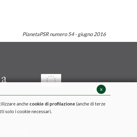
PianetaPSR numero 54 - giugno 2016
x
tilizzare anche
cookie di profilazione
(anche di terze
 delle attività previste dal programma Rete Rurale
tti solo i cookie necessari.
 2532-8115.