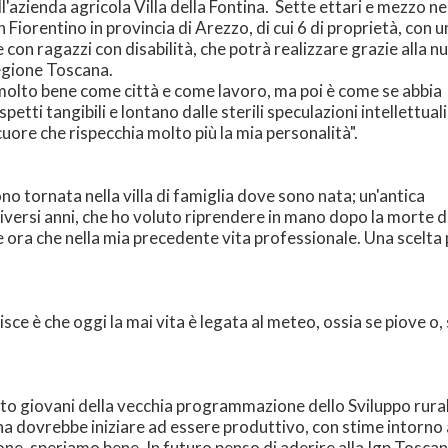
ell'azienda agricola Villa della Fontina. Sette ettari e mezzo ne
 Fiorentino in provincia di Arezzo, di cui 6 di proprietà, con u
con ragazzi con disabilità, che potrà realizzare grazie alla n
egione Toscana.
molto bene come città e come lavoro, ma poi è come se abbia
tti tangibili e lontano dalle sterili speculazioni intellettuali
uore che rispecchia molto più la mia personalità".
ono tornata nella villa di famiglia dove sono nata; un'antica
ersi anni, che ho voluto riprendere in mano dopo la morte di
ce ora che nella mia precedente vita professionale. Una scelta
ce è che oggi la mai vita è legata al meteo, ossia se piove o, se
o giovani della vecchia programmazione dello Sviluppo rurale 
a dovrebbe iniziare ad essere produttivo, con stime intorno agl
one, speriamo bene. In futuro penso di aderire alla Igp Tosca