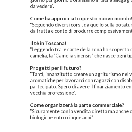
da vedere".
Come ha approcciato questo nuovo mondo
"Seguendo diversi corsi, da quello sulla potatura
da frutta e conto di produrre complessivamente 
Il tè in Toscana!
"Leggendo tra le carte della zona ho scoperto che
camelia, la "Camelia sinensis" che nasce ogni ti
Progetti per il futuro?
"Tanti, innanzitutto creare un agriturismo nel 
aromatiche per lavorarci con ragazzi con disabil
partecipato. Spero di avere il finanziamento ent
vecchia professione".
Come organizzerà la parte commerciale?
"Sicuramente con la vendita diretta ma anche co
biologiche entro cinque anni".