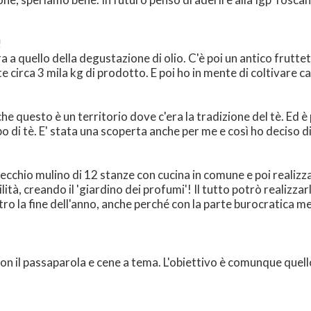
!
 a quello della degustazione di olio. C'è poi un antico frutteto 
circa 3 mila kg di prodotto. E poi ho in mente di coltivare cam
 questo è un territorio dove c'era la tradizione del tè. Ed è p
po di tè. E' stata una scoperta anche per me e così ho deciso di
vecchio mulino di 12 stanze con cucina in comune e poi realiz
ità, creando il 'giardino dei profumi'! Il tutto potrò realizzar
ro la fine dell'anno, anche perché con la parte burocratica me
n il passaparola e cene a tema. L'obiettivo è comunque quello 