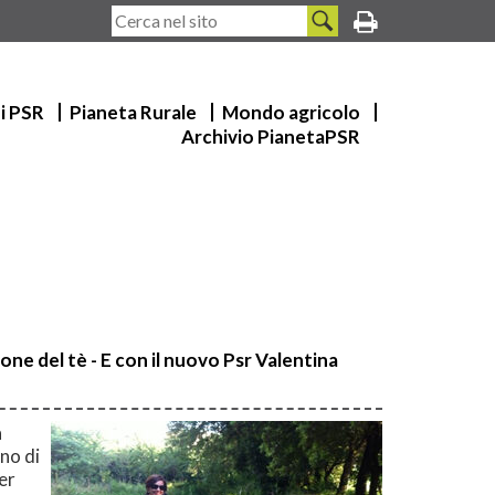
ui PSR
Pianeta Rurale
Mondo agricolo
Archivio PianetaPSR
ione del tè - E con il nuovo Psr Valentina
a
no di
er