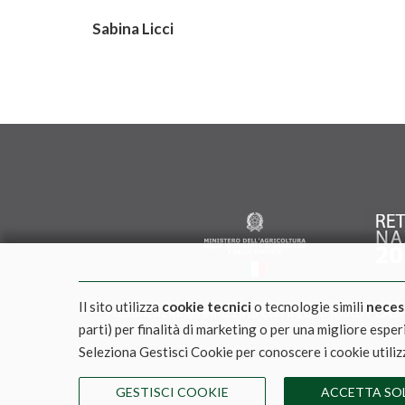
Sabina Licci
Il sito utilizza
cookie tecnici
o tecnologie simili
neces
Pubblicazione realizzata con il contributo FEASR 
parti) per finalità di marketing o per una migliore espe
Seleziona Gestisci Cookie per conoscere i cookie utiliz
REGISTRAZI
GESTISCI COOKIE
ACCETTA SOL