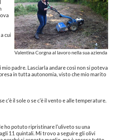
l
n
uova
 a cui
Valentina Corgna al lavoro nella sua azienda
 mio padre. Lasciarla andare così non si poteva
 presa in tutta autonomia, visto che mio marito
 c'è il sole o se c'è il vento e alle temperature.
ho potuto ripristinare l'uliveto su una
i 11 quintali. Mi trovo a seguire gli olivi
na perché si esporta meglio, ma è ancora tutto