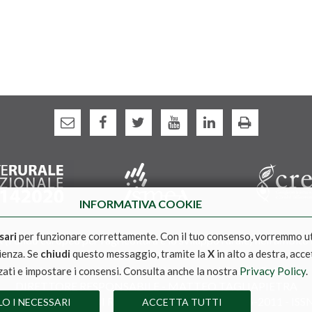
INFORMATIVA COOKIE
sari
per funzionare correttamente. Con il tuo consenso, vorremmo u
(Fondo europeo per l'agricoltura e lo sviluppo rurale) nell'ambito
rienza. Se
chiudi
questo messaggio, tramite la
X
in alto a destra, acce
Nazionale 2014-2020
Social media policy
|
Informativa Privacy
|
Cookie Policy
zati e impostare i consensi. Consulta anche la nostra
Privacy Policy
.
DIRETTORE RESPONSABILE - MATTEO TAGLIAPIETRA
ONE TRIBUNALE DI ROMA N. 190/2011 del 17-06-2011 - ISSN
O I NECESSARI
ACCETTA TUTTI