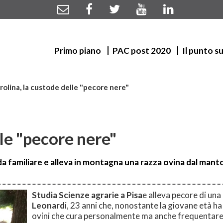
Primo piano
PAC post 2020
Il punto s
rolina, la custode delle "pecore nere"
lle "pecore nere"
 familiare e alleva in montagna una razza ovina dal manto n
Studia Scienze agrarie a Pisa
e alleva pecore di una
Leonard
i, 23 anni che, nonostante la giovane età ha
ovini che cura personalmente ma anche frequentare l