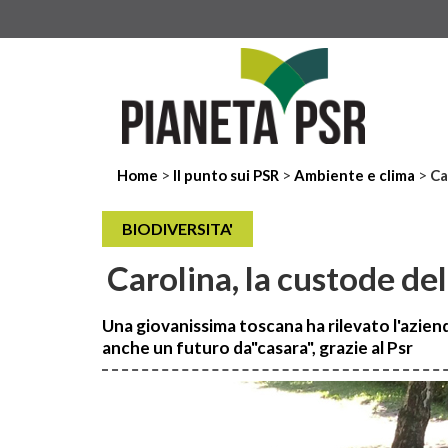
>
>
>
Home
Il punto sui PSR
Ambiente e clima
Ca
BIODIVERSITA'
Carolina, la custode de
Una giovanissima toscana ha rilevato l'azienda
anche un futuro da"casara", grazie al Psr