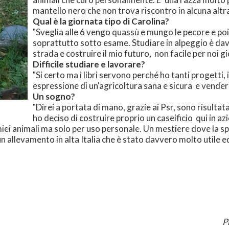
mantello nero che non trova riscontro in alcuna altra 
Qual è la giornata tipo di Carolina?
"Sveglia alle 6 vengo quassù e mungo le pecore e poi l
soprattutto sotto esame. Studiare in alpeggio è dav
strada e costruire il mio futuro, non facile per noi gi
Difficile studiare e lavorare?
"Si certo ma i libri servono perché ho tanti progetti
espressione di un'agricoltura sana e sicura e venderli i
Un sogno?
"Direi a portata di mano, grazie ai Psr, sono risultata
ho deciso di costruire proprio un caseificio qui in az
iei animali ma solo per uso personale. Un mestiere dove la spe
n allevamento in alta Italia che è stato davvero molto utile e
P