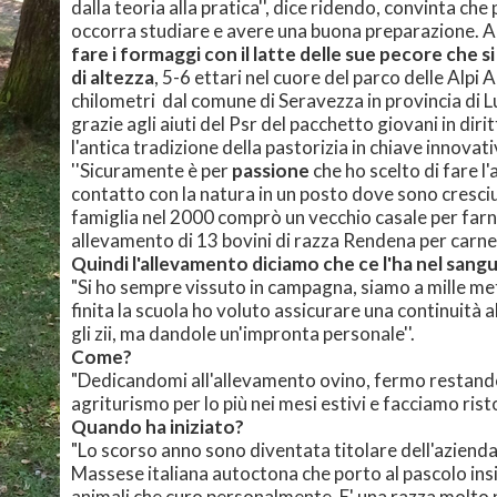
dalla teoria alla pratica'', dice ridendo, convinta ch
occorra studiare e avere una buona preparazione. 
fare i formaggi con il latte delle sue pecore che s
di altezza
, 5-6 ettari nel cuore del parco delle Alpi 
chilometri dal comune di Seravezza in provincia di 
grazie agli aiuti del Psr del pacchetto giovani in diri
l'antica tradizione della pastorizia in chiave innovat
''Sicuramente è per
passione
che ho scelto di fare l
contatto con la natura in un posto dove sono cresci
famiglia nel 2000 comprò un vecchio casale per far
allevamento di 13 bovini di razza Rendena per carne 
Quindi l'allevamento diciamo che ce l'ha nel sang
"Si ho sempre vissuto in campagna, siamo a mille me
finita la scuola ho voluto assicurare una continuità a
gli zii, ma dandole un'impronta personale''.
Come?
"Dedicandomi all'allevamento ovino, fermo restando 
agriturismo per lo più nei mesi estivi e facciamo ris
Quando ha iniziato?
"Lo scorso anno sono diventata titolare dell'azienda
Massese italiana autoctona che porto al pascolo insi
animali che curo personalmente. E' una razza molto p