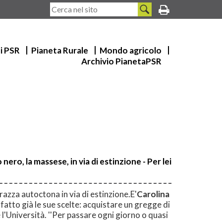
ui PSR
Pianeta Rurale
Mondo agricolo
Archivio PianetaPSR
ero, la massese, in via di estinzione - Per lei
 razza autoctona in via di estinzione.E'
Carolina
 fatto già le sue scelte: acquistare un gregge di
'Università. ''Per passare ogni giorno o quasi