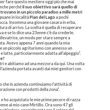
e per fare questo mestiere oggi più che mai
Anche perché
il suo obiettivo sarà quello di
i trovano in un piccolo paradiso a mille metri
Apuane in località
Pian del Lago
a pochi
Lucca. Insomma una giovane casara in erba,
ttura di arrivo. La scelta è quella di recuperare
iva e se lo dice una 23enne c'è da crederle.
'allevatrice, un modo per stare sempre a
uta. Avevo appena 7 anni quando la mia
ne un piccolo agriturismo con annesso un
e latte, particolarmente adatta all'alpeggio".
ue?
tri e abitiamo ad una mezzora da qui. Una volta
ll'azienda portata avanti dai miei genitori con
che in azienda continuiamo l'attività di
torazione con prodotti della zona".
 e ho acquistato le mie prime pecore di razza
eme al mio cane Mirtillo. Ora sono 47 gli
articolare, specialmente per il colore del