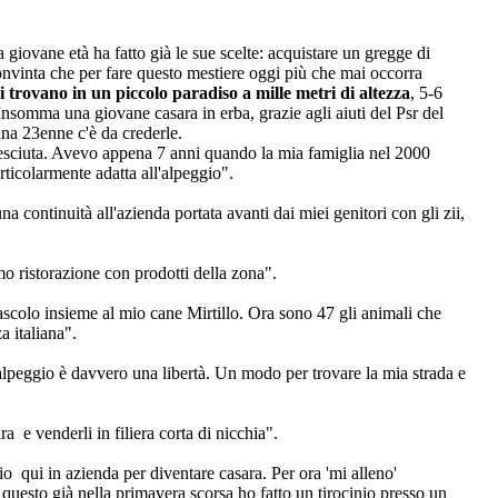
a giovane età ha fatto già le sue scelte: acquistare un gregge di
convinta che per fare questo mestiere oggi più che mai occorra
 si trovano in un piccolo paradiso a mille metri di altezza
, 5-6
somma una giovane casara in erba, grazie agli aiuti del Psr del
 una 23enne c'è da crederle.
cresciuta. Avevo appena 7 anni quando la mia famiglia nel 2000
ticolarmente adatta all'alpeggio".
continuità all'azienda portata avanti dai miei genitori con gli zii,
mo ristorazione con prodotti della zona".
ascolo insieme al mio cane Mirtillo. Ora sono 47 gli animali che
a italiana".
 alpeggio è davvero una libertà. Un modo per trovare la mia strada e
a e venderli in filiera corta di nicchia".
cio qui in azienda per diventare casara. Per ora 'mi alleno'
 questo già nella primavera scorsa ho fatto un tirocinio presso un