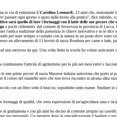
na in via di estinzione.E'
Carolina Leonard
i, 23 anni che, nonostante l
r passare ogni giorno o quasi dalla teoria alla pratica'', dice ridendo, 
ettivo sarà quello di fare i formaggi con il latte delle sue pecore che
ago
a pochi chilometri dal comune di Seravezza in provincia di Lucca. In
rare l'antica tradizione della pastorizia in chiave innovativa e se lo dice
n modo per stare sempre a contatto con la natura in un posto dove sono 
sso un allevamento di 13 bovini di razza Rendena per carne e latte, par
 una mezzora da qui. Una volta finita la scuola ho voluto assicurare una 
ontinuiamo l'attività di agriturismo per lo più nei mesi estivi e faccia
o le mie prime pecore di razza Massese italiana autoctona che porto al p
 il colore del mantello nero che non trova riscontro in alcuna altra razz
scolo con un libro sotto il braccio, soprattutto sotto esame. Studiare in
re formaggi di qualità, che sono espressione di un'agricoltura sana e sicur
me in graduatoria e con gli aiuti ho deciso di costruire proprio un caseifi
per uso personale. Un mestiere dove la specializzazione è basilare e per