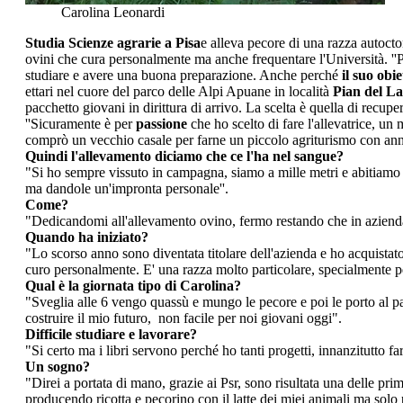
Carolina Leonardi
Studia Scienze agrarie a Pisa
e alleva pecore di una razza autocto
ovini che cura personalmente ma anche frequentare l'Università. ''Pe
studiare e avere una buona preparazione. Anche perché
il suo obi
ettari nel cuore del parco delle Alpi Apuane in località
Pian del L
pacchetto giovani in dirittura di arrivo. La scelta è quella di recupe
''Sicuramente è per
passione
che ho scelto di fare l'allevatrice, u
comprò un vecchio casale per farne un piccolo agriturismo con anne
Quindi l'allevamento diciamo che ce l'ha nel sangue?
"Si ho sempre vissuto in campagna, siamo a mille metri e abitiamo ad
ma dandole un'impronta personale''.
Come?
"Dedicandomi all'allevamento ovino, fermo restando che in azienda c
Quando ha iniziato?
"Lo scorso anno sono diventata titolare dell'azienda e ho acquistat
curo personalmente. E' una razza molto particolare, specialmente per
Qual è la giornata tipo di Carolina?
"Sveglia alle 6 vengo quassù e mungo le pecore e poi le porto al pa
costruire il mio futuro, non facile per noi giovani oggi".
Difficile studiare e lavorare?
"Si certo ma i libri servono perché ho tanti progetti, innanzitutto fa
Un sogno?
"Direi a portata di mano, grazie ai Psr, sono risultata una delle pri
producendo ricotta e pecorino con il latte dei miei animali ma solo 