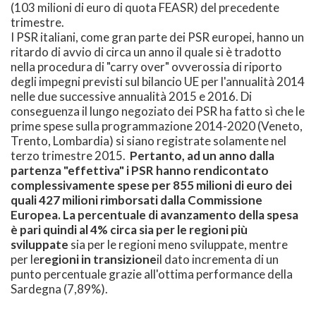
(103 milioni di euro di quota FEASR) del precedente
trimestre.
I PSR italiani, come gran parte dei PSR europei, hanno un
ritardo di avvio di circa un anno il quale si è tradotto
nella procedura di "carry over" ovverossia di riporto
degli impegni previsti sul bilancio UE per l'annualità 2014
nelle due successive annualità 2015 e 2016. Di
conseguenza il lungo negoziato dei PSR ha fatto sì che le
prime spese sulla programmazione 2014-2020 (Veneto,
Trento, Lombardia) si siano registrate solamente nel
terzo trimestre 2015.
Pertanto, ad un anno dalla
partenza "effettiva" i PSR hanno rendicontato
complessivamente spese per 855 milioni di euro dei
quali 427 milioni rimborsati dalla Commissione
Europea. La percentuale di avanzamento della spesa
è pari quindi al 4% circa sia per le regioni più
sviluppate
sia per le regioni meno sviluppate, mentre
per le
regioni in transizione
il dato incrementa di un
punto percentuale grazie all'ottima performance della
Sardegna (7,89%).