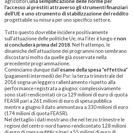
agricoltori,
una semplificazione delle norme per
l'accesso ai prestiti attraverso gli strumenti finanziari
dell'UE e uno strumento di stabilizzazione del reddito
progettabile su misura per uno specifico settore.
Tutto questo dovrebbe incidere positivamente
sull'attuazione delle politiche Ue, ma l'iter è lungo e
non
si concluderà prima del 2018
. Nel frattempo, le
dinamiche dell'attuazione dei programmi non sembrano
discostarsi molto da quelle già osservate nella
precedente programmazione.
Cominciamo dunque dall'
esame della spesa "effettiva"
(pagamenti intermedi) dei Psr: la terza trimestrale del
2016 segna un leggero rallentamento rispetto alla
performance registrata a giugno; complessivamente
sono stati rendicontati circa 129 milioni di euro di quota
FEASR pari a 261 milioni di euro di spesa pubblica
mentre a giugno il dato ammontava a 330 milioni di euro
(174 milioni di quota FEASR).
Nel dettaglio i dati mostrano che nel terzo trimestre le
regioni del centro-nord hanno rendicontato 128 milioni
di euro di spesa pubblica (pari a 55 milioni di euro di