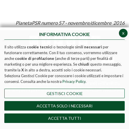
PianetaPSR numero 57 - novembre/dicembre 2016
x
INFORMATIVA COOKIE
Il sito utilizza
cookie tecnici
o tecnologie simili
necessari
per
funzionare correttamente. Con il tuo consenso, vorremmo utilizzare
anche
cookie di profilazione
(anche di terze parti) per finalità di
marketing o per una migliore esperienza. Se
chiudi
questo messaggio,
tramite la
X
in alto a destra, accetti solo i cookie necessari.
Seleziona Gestisci Cookie per conoscere i cookie utilizzati e impostare i
Pubblicazione realizzata con il contributo FEASR (Fondo
consensi. Consulta anche la nostra
Privacy Policy
.
europeo per l'agricoltura e lo sviluppo rurale) nell'ambito
delle attività previste dal programma Rete Rurale Nazionale
GESTISCI COOKIE
2014-2020
Social media policy
|
Informativa Privacy
|
Cookie Policy
ACCETTA SOLO I NECESSARI
DIRETTORE RESPONSABILE - MATTEO TAGLIAPIETRA
REGISTRAZIONE TRIBUNALE DI ROMA N. 190/2011 del
ACCETTA TUTTI
17-06-2011 - ISSN 2532-8115.