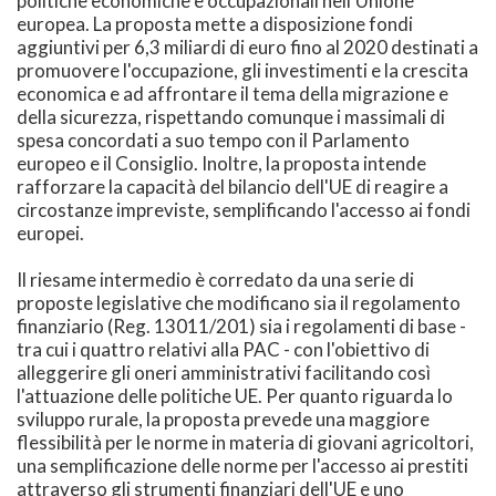
politiche economiche e occupazionali nell'Unione
europea. La proposta mette a disposizione fondi
aggiuntivi per 6,3 miliardi di euro fino al 2020 destinati a
promuovere l'occupazione, gli investimenti e la crescita
economica e ad affrontare il tema della migrazione e
della sicurezza, rispettando comunque i massimali di
spesa concordati a suo tempo con il Parlamento
europeo e il Consiglio. Inoltre, la proposta intende
rafforzare la capacità del bilancio dell'UE di reagire a
circostanze impreviste, semplificando l'accesso ai fondi
europei.
Il riesame intermedio è corredato da una serie di
proposte legislative che modificano sia il regolamento
finanziario (Reg. 13011/201) sia i regolamenti di base -
tra cui i quattro relativi alla PAC - con l'obiettivo di
alleggerire gli oneri amministrativi facilitando così
l'attuazione delle politiche UE. Per quanto riguarda lo
sviluppo rurale, la proposta prevede una maggiore
flessibilità per le norme in materia di giovani agricoltori,
una semplificazione delle norme per l'accesso ai prestiti
attraverso gli strumenti finanziari dell'UE e uno