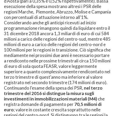
d'Aosta (pari a 0,35% e 0,52% rispettivamente). Bassa
esecuzione della spesa mostrano altresì i PSR delle
regioni Marche, Piemonte, Abruzzo, Molise e Campania
con percentuali di attuazione intorno all'1%.
Considerando anche gli anticipi ricevuti ad inizio
programmazione rimangono quindi da liquidare entro il
31 dicembre 2018 ancora 1,3 miliardi di euro di cui 584
milioni a carico delle regioni del centro-sud, mentre 485
milioni di euro a carico delle regioni del centro-nord e
100 milioni per le regioni in transizione. Ciò significa che
mediamente nei prossimi due anni è necessario portare
a rendiconto nelle prossime trimestrali circa 150 milioni
di euro di sola quota FEASR, valore leggermente
superiore a quanto complessivamente rendicontato nel
terzo trimestre di quest'anno ma inferiore al valore
registrato nel secondo trimestre (174 milioni di euro).
Continuando l'esame della spesa dei PSR,
nel terzo
trimestre del 2016 si distingue la misura sugli
investimenti in immobilizzazioni materiali (M4)
che
registra domande di pagamento per
70,5 milioni di
euro
; valore in costante crescita soprattutto nelle
regioni del centro-nord. Si distinguono tra le regioni la