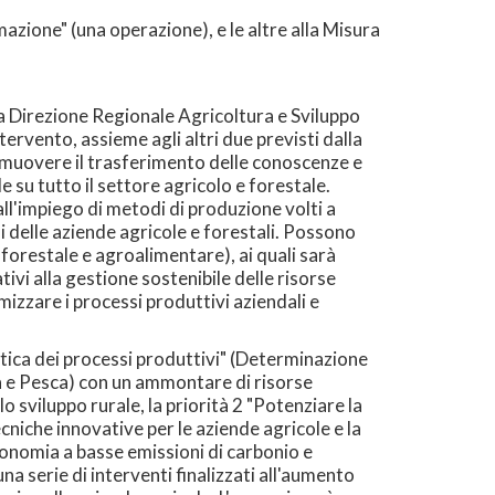
azione" (una operazione), e le altre alla Misura
a Direzione Regionale Agricoltura e Sviluppo
ervento, assieme agli altri due previsti dalla
romuovere il trasferimento delle conoscenze e
e su tutto il settore agricolo e forestale.
 all'impiego di metodi di produzione volti a
li delle aziende agricole e forestali. Possono
 forestale e agroalimentare), ai quali sarà
tivi alla gestione sostenibile delle risorse
mizzare i processi produttivi aziendali e
etica dei processi produttivi" (Determinazione
a e Pesca) con un ammontare di risorse
o sviluppo rurale, la priorità 2 "Potenziare la
cniche innovative per le aziende agricole e la
'economia a basse emissioni di carbonio e
na serie di interventi finalizzati all'aumento