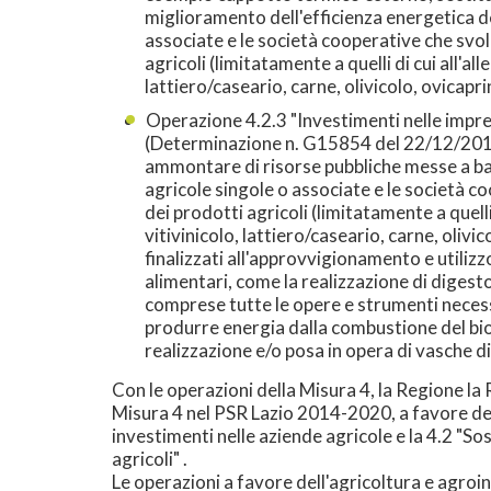
miglioramento dell'efficienza energetica de
associate e le società cooperative che svo
agricoli (limitatamente a quelli di cui all'al
lattiero/caseario, carne, olivicolo, ovicapri
Operazione 4.2.3 "Investimenti nelle impre
(Determinazione n. G15854 del 22/12/2016 
ammontare di risorse pubbliche messe a band
agricole singole o associate e le società 
dei prodotti agricoli (limitatamente a quelli
vitivinicolo, lattiero/caseario, carne, olivi
finalizzati all'approvvigionamento e utilizz
alimentari, come la realizzazione di digesto
comprese tutte le opere e strumenti necessa
produrre energia dalla combustione del biog
realizzazione e/o posa in opera di vasche d
Con le operazioni della Misura 4, la Regione la
Misura 4 nel PSR Lazio 2014-2020, a favore degl
investimenti nelle aziende agricole e la 4.2 "S
agricoli" .
Le operazioni a favore dell'agricoltura e agroi