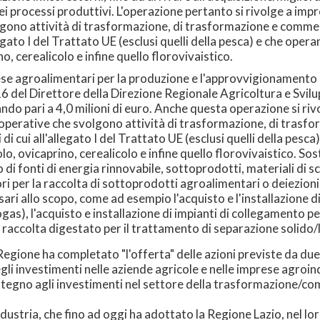
i processi produttivi. L'operazione pertanto si rivolge a impr
lgono attività di trasformazione, di trasformazione e commer
legato I del Trattato UE (esclusi quelli della pesca) e che opera
no, cerealicolo e infine quello florovivaistico.
se agroalimentari per la produzione e l'approvvigionamento di
del Direttore della Direzione Regionale Agricoltura e Svilu
o pari a 4,0 milioni di euro. Anche questa operazione si rivo
cooperative che svolgono attività di trasformazione, di trasf
 di cui all'allegato I del Trattato UE (esclusi quelli della pesc
colo, ovicaprino, cerealicolo e infine quello florovivaistico. S
o di fonti di energia rinnovabile, sottoprodotti, materiali di s
ri per la raccolta di sottoprodotti agroalimentari o deiezioni 
ri allo scopo, come ad esempio l'acquisto e l'installazione di
as), l'acquisto e installazione di impianti di collegamento p
i raccolta digestato per il trattamento di separazione solido/
 Regione ha completato "l'offerta" delle azioni previste da du
i investimenti nelle aziende agricole e nelle imprese agroind
ostegno agli investimenti nel settore della trasformazione/co
ndustria, che fino ad oggi ha adottato la Regione Lazio, nel