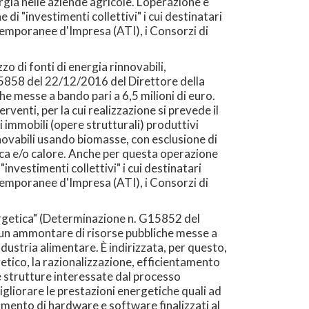
rgia nelle aziende agricole. L'operazione è
e di "investimenti collettivi" i cui destinatari
Temporanee d'Impresa (ATI), i Consorzi di
o di fonti di energia rinnovabili,
G15858 del 22/12/2016 del Direttore della
e messe a bando pari a 6,5 milioni di euro.
rventi, per la cui realizzazione si prevede il
immobili (opere strutturali) produttivi
innovabili usando biomasse, con esclusione di
rica e/o calore. Anche per questa operazione
investimenti collettivi" i cui destinatari
Temporanee d'Impresa (ATI), i Consorzi di
nergetica" (Determinazione n. G15852 del
 un ammontare di risorse pubbliche messe a
industria alimentare. È indirizzata, per questo,
getico, la razionalizzazione, efficientamento
lle strutture interessate dal processo
igliorare le prestazioni energetiche quali ad
amento di hardware e software finalizzati al