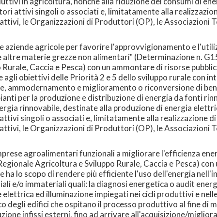
uttivi in agricoltura, nonché alla riduzione dei consumi di ene
ori attivi singoli o associati e, limitatamente alla realizzazion
ttivi, le Organizzazioni di Produttori (OP), le Associazioni 
 aziende agricole per favorire l'approvvigionamento e l'utilizz
i e altre materie grezze non alimentari" (Determinazione n. 
 Rurale, Caccia e Pesca) con un ammontare di risorse pubblich
li obiettivi delle Priorità 2 e 5 dello sviluppo rurale con inte
ne, ammodernamento e miglioramento o riconversione di beni 
mpianti per la produzione e distribuzione di energia da fonti r
energia rinnovabile, destinate alla produzione di energia elett
ivi singoli o associati e, limitatamente alla realizzazione di "
ttivi, le Organizzazioni di Produttori (OP), le Associazioni 
imprese agroalimentari funzionali a migliorare l'efficienza e
Regionale Agricoltura e Sviluppo Rurale, Caccia e Pesca) con
e ha lo scopo di rendere più efficiente l'uso dell'energia nell'
ali e/o immateriali quali: la diagnosi energetica o audit ener
 elettrica ed illuminazione impiegati nei cicli produttivi e ne
 degli edifici che ospitano il processo produttivo al fine di m
one infissi esterni, fino ad arrivare all'acquisizione/miglior