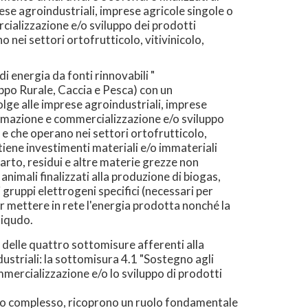
ese agroindustriali, imprese agricole singole o
cializzazione e/o sviluppo dei prodotti
no nei settori ortofrutticolo, vitivinicolo,
 energia da fonti rinnovabili "
ppo Rurale, Caccia e Pesca) con un
lge alle imprese agroindustriali, imprese
ormazione e commercializzazione e/o sviluppo
a) e che operano nei settori ortofrutticolo,
ostiene investimenti materiali e/o immateriali
carto, residui e altre materie grezze non
animali finalizzati alla produzione di biogas,
 gruppi elettrogeni specifici (necessari per
er mettere in rete l'energia prodotta nonché la
liqudo.
e delle quattro sottomisure afferenti alla
ustriali: la sottomisura 4.1 "Sostegno agli
mmercializzazione e/o lo sviluppo di prodotti
 loro complesso, ricoprono un ruolo fondamentale