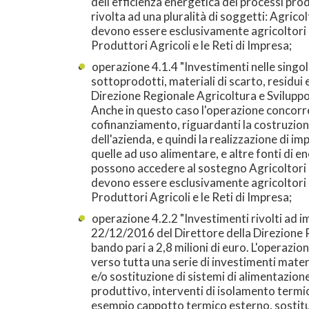
dell'efficienza energetica dei processi prod
rivolta ad una pluralità di soggetti: Agricolt
devono essere esclusivamente agricoltori a
Produttori Agricoli e le Reti di Impresa;
operazione 4.1.4 "Investimenti nelle singole
sottoprodotti, materiali di scarto, residu
Direzione Regionale Agricoltura e Sviluppo
Anche in questo caso l'operazione concorre ag
cofinanziamento, riguardanti la costruzio
dell'azienda, e quindi la realizzazione di i
quelle ad uso alimentare, e altre fonti di 
possono accedere al sostegno Agricoltori att
devono essere esclusivamente agricoltori a
Produttori Agricoli e le Reti di Impresa;
operazione 4.2.2 "Investimenti rivolti ad 
22/12/2016 del Direttore della Direzione 
bando pari a 2,8 milioni di euro. L'operazion
verso tutta una serie di investimenti materi
e/o sostituzione di sistemi di alimentazione
produttivo, interventi di isolamento termico
esempio cappotto termico esterno, sostituzi