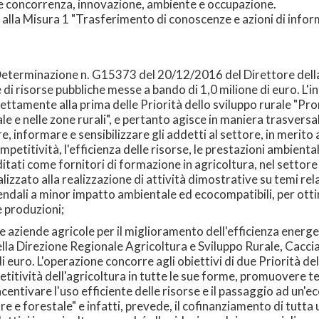
me concorrenza, innovazione, ambiente e occupazione.
alla Misura 1 "Trasferimento di conoscenze e azioni di inform
(Determinazione n. G15373 del 20/12/2016 del Direttore dell
i risorse pubbliche messe a bando di 1,0 milione di euro. L'int
rettamente alla prima delle Priorità dello sviluppo rurale "P
le e nelle zone rurali", e pertanto agisce in maniera trasversal
are, informare e sensibilizzare gli addetti al settore, in merito
mpetitività, l'efficienza delle risorse, le prestazioni ambienta
itati come fornitori di formazione in agricoltura, nel settore
alizzato alla realizzazione di attività dimostrative su temi rela
aziendali a minor impatto ambientale ed ecocompatibili, per otti
e produzioni;
e aziende agricole per il miglioramento dell'efficienza energ
la Direzione Regionale Agricoltura e Sviluppo Rurale, Cacci
 euro. L'operazione concorre agli obiettivi di due Priorità dell
etitività dell'agricoltura in tutte le sue forme, promuovere te
Incentivare l'uso efficiente delle risorse e il passaggio ad un
e e forestale" e infatti, prevede, il cofinanziamento di tutta u