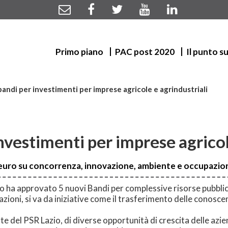
Primo piano
PAC post 2020
Il punto s
bandi per investimenti per imprese agricole e agrindustriali
investimenti per imprese agricol
i euro su concorrenza, innovazione, ambiente e occupazio
zio ha approvato 5 nuovi Bandi per complessive risorse pubblich
ioni, si va da iniziative come il trasferimento delle conosce
te del PSR Lazio, di diverse opportunità di crescita delle azi