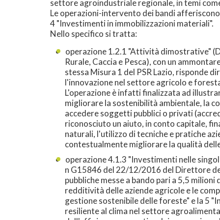
settore agroindustriale regionale, in temi co
Le operazioni-intervento dei bandi afferiscono 
4 "Investimenti in immobilizzazioni materiali".
Nello specifico si tratta:
operazione 1.2.1 "Attività dimostrative" 
Rurale, Caccia e Pesca), con un ammontare d
stessa Misura 1 del PSR Lazio, risponde di
l'innovazione nel settore agricolo e foresta
L'operazione è infatti finalizzata ad illustr
migliorare la sostenibilità ambientale, la co
accedere soggetti pubblici o privati (accred
riconosciuto un aiuto, in conto capitale, fin
naturali, l'utilizzo di tecniche e pratiche 
contestualmente migliorare la qualità dell
operazione 4.1.3 "Investimenti nelle singol
n G15846 del 22/12/2016 del Direttore del
pubbliche messe a bando pari a 5,5 milioni di
redditività delle aziende agricole e le comp
gestione sostenibile delle foreste" e la 5 "
resiliente al clima nel settore agroalimentar