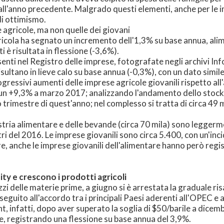
all'anno precedente. Malgrado questi elementi, anche per le 
di ottimismo.
 agricole, ma non quelle dei giovani
ricola ha segnato un incremento dell'1,3% su base annua, al
 è risultata in flessione (-3,6%).
senti nel Registro delle imprese, fotografate negli archivi I
isultano in lieve calo su base annua (-0,3%), con un dato simile
rogressivi aumenti delle imprese agricole giovanili rispetto al
n +9,3% a marzo 2017; analizzando l'andamento dello stock d
 trimestre di quest'anno; nel complesso si tratta di circa 49 m
dustria alimentare e delle bevande (circa 70 mila) sono legge
i del 2016. Le imprese giovanili sono circa 5.400, con un'inc
re, anche le imprese giovanili dell'alimentare hanno però regi
ty e crescono i prodotti agricoli
i delle materie prime, a giugno si è arrestata la graduale risa
seguito all'accordo tra i principali Paesi aderenti all'OPEC e a
, infatti, dopo aver superato la soglia di $50/barile a dice
e, registrando una flessione su base annua del 3,9%.