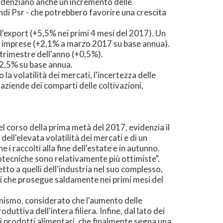
 evidenziano anche un incremento delle
andi Psr - che potrebbero favorire una crescita
l'export (+5,5% nei primi 4 mesi del 2017). Un
lle imprese (+2,1% a marzo 2017 su base annua).
 trimestre dell'anno (+0,5%).
 2,5% su base annua.
la volatilità dei mercati, l'incertezza delle
 aziende dei comparti delle coltivazioni,
nel corso della prima metà del 2017, evidenzia il
ell'elevata volatilità dei mercati e di un
raccolti alla fine dell'estate e in autunno.
ootecniche sono relativamente più ottimiste".
etto a quelli dell'industria nel suo complesso,
oni che prosegue saldamente nei primi mesi del
amismo, considerato che l'aumento delle
uttiva dell'intera filiera. Infine, dal lato dei
r i prodotti alimentari, che finalmente segna una