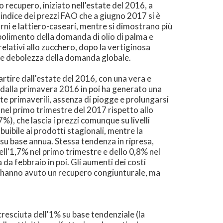
 recupero, iniziato nell'estate del 2016, a
ndice dei prezzi FAO che a giugno 2017 si è
arni e lattiero-caseari, mentre si dimostrano più
ndebolimento della domanda di olio di palma e
relativi allo zucchero, dopo la vertiginosa
ente debolezza della domanda globale.
partire dall'estate del 2016, con una vera e
o dalla primavera 2016 in poi ha generato una
late primaverili, assenza di piogge e prolungarsi
 nel primo trimestre del 2017 rispetto allo
, che lascia i prezzi comunque su livelli
uibile ai prodotti stagionali, mentre la
 su base annua. Stessa tendenza in ripresa,
ell'1,7% nel primo trimestre e dello 0,8% nel
da febbraio in poi. Gli aumenti dei costi
mi hanno avuto un recupero congiunturale, ma
resciuta dell'1% su base tendenziale (la