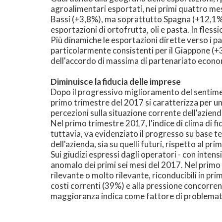
agroalimentari esportati, nei primi quattro me
Bassi (+3,8%), ma soprattutto Spagna (+12,1%); 
esportazioni di ortofrutta, oli e pasta. In fles
Più dinamiche le esportazioni dirette verso i p
particolarmente consistenti per il Giappone (+3
dell'accordo di massima di partenariato economi
Diminuisce la fiducia delle imprese
Dopo il progressivo miglioramento del sentimen
primo trimestre del 2017 si caratterizza per u
percezioni sulla situazione corrente dell'aziend
Nel primo trimestre 2017, l'indice di clima di fid
tuttavia, va evidenziato il progresso su base t
dell'azienda, sia su quelli futuri, rispetto al p
Sui giudizi espressi dagli operatori - con int
anomalo dei primi sei mesi del 2017. Nel primo t
rilevante o molto rilevante, riconducibili in pr
costi correnti (39%) e alla pressione concorrenz
maggioranza indica come fattore di problemati