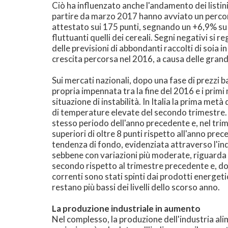
Ciò ha influenzato anche l'andamento dei listin
partire da marzo 2017 hanno avviato un percor
attestato sui 175 punti, segnando un +6,9% su ba
fluttuanti quelli dei cereali. Segni negativi si r
delle previsioni di abbondanti raccolti di soia i
crescita percorsa nel 2016, a causa delle grand
Sui mercati nazionali, dopo una fase di prezzi ba
propria impennata tra la fine del 2016 e i pri
situazione di instabilità. In Italia la prima met
di temperature elevate del secondo trimestre. L
stesso periodo dell'anno precedente e, nel trim
superiori di oltre 8 punti rispetto all'anno pr
tendenza di fondo, evidenziata attraverso l'ind
sebbene con variazioni più moderate, riguarda i
secondo rispetto al trimestre precedente e, dopo
correnti sono stati spinti dai prodotti energet
restano più bassi dei livelli dello scorso anno.
La produzione industriale in aumento
Nel complesso, la produzione dell'industria ali