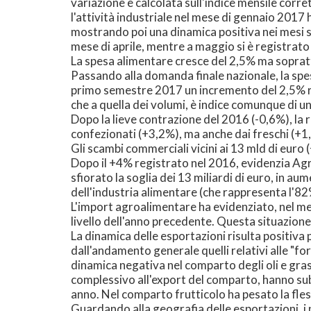
variazione è calcolata sull'indice mensile corret
l'attività industriale nel mese di gennaio 2017 
mostrando poi una dinamica positiva nei mesi su
mese di aprile, mentre a maggio si è registrato u
La spesa alimentare cresce del 2,5% ma sopratt
Passando alla domanda finale nazionale, la spes
primo semestre 2017 un incremento del 2,5% risp
che a quella dei volumi, è indice comunque di un
Dopo la lieve contrazione del 2016 (-0,6%), la 
confezionati (+3,2%), ma anche dai freschi (+1
Gli scambi commerciali vicini ai 13 mld di euro
Dopo il +4% registrato nel 2016, evidenzia Agr
sfiorato la soglia dei 13 miliardi di euro, in a
dell'industria alimentare (che rappresenta l'82
L'import agroalimentare ha evidenziato, nel m
livello dell'anno precedente. Questa situazione
La dinamica delle esportazioni risulta positiva p
dall'andamento generale quelli relativi alle "for
dinamica negativa nel comparto degli oli e grass
complessivo all'export del comparto, hanno subit
anno. Nel comparto frutticolo ha pesato la fle
Guardando alla geografia delle esportazioni, i 