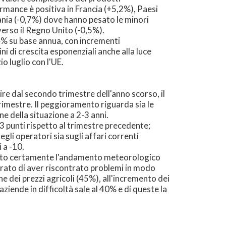
rmance è positiva in Francia (+5,2%), Paesi
mania (-0,7%) dove hanno pesato le minori
 verso il Regno Unito (-0,5%).
,4% su base annua, con incrementi
 di crescita esponenziali anche alla luce
o luglio con l'UE.
re dal secondo trimestre dell'anno scorso, il
rimestre. Il peggioramento riguarda sia le
ne della situazione a 2-3 anni.
 3,3 punti rispetto al trimestre precedente;
gli operatori sia sugli affari correnti
 a -10.
pesato certamente l'andamento meteorologico
iarato di aver riscontrato problemi in modo
e dei prezzi agricoli (45%), all'incremento dei
ziende in difficoltà sale al 40% e di queste la