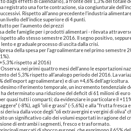
to dagli effetti di calendario), a fronte dell'1,3% del totale d
ha registrato una forte contrazione, sia congiunturale dell'in
ccessivi. Rispetto all'anno precedente l'industria alimentare
n livello dell'indice superiore di 4 punti.
utto per l'aumento dei prezzi
a delle famiglie per i prodotti alimentari - rilevata attravers
etto allo stesso semestre 2016. Il segno positivo, seppure in
 lento e graduale processo di uscita dalla crisi.
ripresa della spesa per l'agroalimentare nel primo semestre 2
,1%).
 (+5,3% rispetto al 2016)
Osserva, nei primi quattro mesi dell'anno le esportazioni naz
umento del 5,3% rispetto all'analogo periodo del 2016. La varia
% dell'export agroalimentare) e di un +4,6% dell'agricoltura.
edesimo riferimento temporale, un incremento tendenziale del
 ha determinato una riduzione del deficit di 61 milioni di eur
er quasi tutti i comparti; da evidenziare in particolare il +11
aggere" (-8%), agli "oli e grassi" (-5,6%) e alla "frutta fresca 
i deriva dalla voce degli "oli extravergini e vergini di oliva"
o un significativo calo dei volumi esportati in ragione del cr
ssione di entrambi i segmenti, fresco e trasformato.
principali mercati di sbocco europei, che esprimono il 65% de