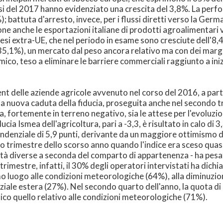
si del 2017 hanno evidenziato una crescita del 3,8%. La perfo
battuta d'arresto, invece, per i flussi diretti verso la Ger
sione anche le esportazioni italiane di prodotti agroalimentari
aesi extra-UE, che nel periodo in esame sono cresciute dell'8
5,1%), un mercato dal peso ancora relativo ma con dei margini
co, teso a eliminare le barriere commerciali raggiunto a inizi
t delle aziende agricole avvenuto nel corso del 2016, a parti
na nuova caduta della fiducia, proseguita anche nel secondo t
a, fortemente in terreno negativo, sia le attese per l'evoluzio
ucia Ismea dell'agricoltura, pari a -3,3, è risultato in calo di
endenziale di 5,9 punti, derivante da un maggiore ottimismo de
rimo trimestre dello scorso anno quando l'indice era sceso quasi
ensità diverse a seconda del comparto di appartenenza - ha 
rimestre, infatti, il 30% degli operatori intervistati ha dich
imo luogo alle condizioni meteorologiche (64%), alla diminuzion
iale estera (27%). Nel secondo quarto dell'anno, la quota di a
co quello relativo alle condizioni meteorologiche (71%).