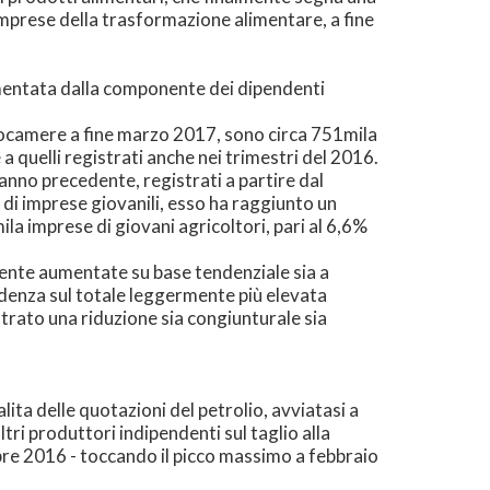
imprese della trasformazione alimentare, a fine
imentata dalla componente dei dipendenti
nfocamere a fine marzo 2017, sono circa 751mila
 a quelli registrati anche nei trimestri del 2016.
l'anno precedente, registrati a partire dal
i imprese giovanili, esso ha raggiunto un
ila imprese di giovani agricoltori, pari al 6,6%
rmente aumentate su base tendenziale sia a
idenza sul totale leggermente più elevata
strato una riduzione sia congiunturale sia
lita delle quotazioni del petrolio, avviatasi a
ltri produttori indipendenti sul taglio alla
mbre 2016 - toccando il picco massimo a febbraio