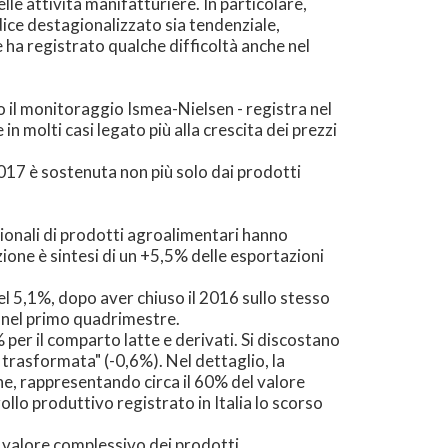
elle attività manifatturiere. In particolare,
dice destagionalizzato sia tendenziale,
 ha registrato qualche difficoltà anche nel
o il monitoraggio Ismea-Nielsen - registra nel
 molti casi legato più alla crescita dei prezzi
017 è sostenuta non più solo dai prodotti
ionali di prodotti agroalimentari hanno
zione è sintesi di un +5,5% delle esportazioni
 5,1%, dopo aver chiuso il 2016 sullo stesso
o nel primo quadrimestre.
% per il comparto latte e derivati. Si discostano
e trasformata" (-0,6%). Nel dettaglio, la
 che, rappresentando circa il 60% del valore
ollo produttivo registrato in Italia lo scorso
l valore complessivo dei prodotti