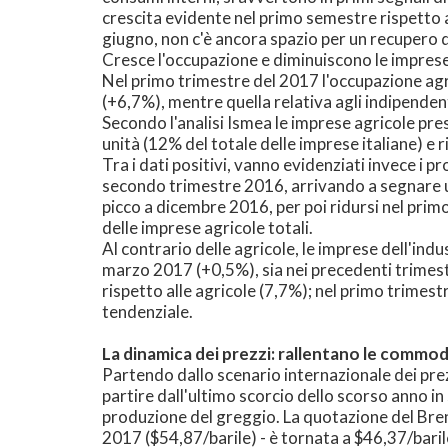
crescita evidente nel primo semestre rispetto 
giugno, non c'è ancora spazio per un recupero 
Cresce l'occupazione e diminuiscono le imprese
Nel primo trimestre del 2017 l'occupazione ag
(+6,7%), mentre quella relativa agli indipendenti
Secondo l'analisi Ismea le imprese agricole pre
unità (12% del totale delle imprese italiane) e r
Tra i dati positivi, vanno evidenziati invece i p
secondo trimestre 2016, arrivando a segnare u
picco a dicembre 2016, per poi ridursi nel primo
delle imprese agricole totali.
Al contrario delle agricole, le imprese dell'in
marzo 2017 (+0,5%), sia nei precedenti trimestr
rispetto alle agricole (7,7%); nel primo trimest
tendenziale.
La dinamica dei prezzi: rallentano le commodi
Partendo dallo scenario internazionale dei prezz
partire dall'ultimo scorcio dello scorso anno in 
produzione del greggio. La quotazione del Brent
2017 ($54,87/barile) - è tornata a $46,37/baril