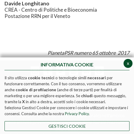
Davide Longhitano
CREA - Centro di Politiche e Bioeconomia
Postazione RRN per il Veneto
PianetaPSR numero 65 ottobre 2017
x
INFORMATIVA COOKIE
Il sito utilizza
cookie tecnici
o tecnologie simili
necessari
per
funzionare correttamente. Con il tuo consenso, vorremmo utilizzare
anche
cookie di profilazione
(anche di terze parti) per finalità di
marketing o per una migliore esperienza. Se
chiudi
questo messaggio,
tramite la
X
in alto a destra, accetti solo i cookie necessari.
Seleziona Gestisci Cookie per conoscere i cookie utilizzati e impostare i
Pubblicazione realizzata con il contributo FEASR (Fondo
consensi. Consulta anche la nostra
Privacy Policy
.
europeo per l'agricoltura e lo sviluppo rurale) nell'ambito
delle attività previste dal programma Rete Rurale Nazionale
GESTISCI COOKIE
2014-2020