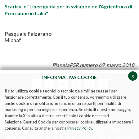
Scarica le "Linee guida per lo sviluppo dell'Agricoltura di
Precisione in Italia"
Pasquale Falzarano
Mipaaf
PianetaPSR numero 69 marzo 2018
x
INFORMATIVA COOKIE
Il sito utilizza
cookie tecnici
o tecnologie simili
necessari
per
funzionare correttamente. Con il tuo consenso, vorremmo utilizzare
anche
cookie di profilazione
(anche di terze parti) per finalità di
marketing o per una migliore esperienza. Se
chiudi
questo messaggio,
tramite la
X
in alto a destra, accetti solo i cookie necessari.
Seleziona Gestisci Cookie per conoscere i cookie utilizzati e impostare i
Pubblicazione realizzata con il contributo FEASR (Fondo
consensi. Consulta anche la nostra
Privacy Policy
.
europeo per l'agricoltura e lo sviluppo rurale) nell'ambito
delle attività previste dal programma Rete Rurale Nazionale