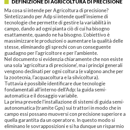
DEFINIZIONE DI AGRICOLTURA DI PRECISIONE
Ma cosa si intende per Agricoltura di precisione?
Sintetizzando per Adp si intende quell'insieme di
tecnologie che permette di gestire la variabilità in
campo, dando ad ogni pianta ciò di cui ha bisogno
esattamente, quando ne ha bisogno. L'obiettivo è
massimizzare le produzioni o aumentare la qualità delle
stesse, eliminando gli sprechi con un conseguente
guadagno per l'agricoltore e per l'ambiente.
Nel documento si evidenzia chiaramente che non esiste
una sola 'agricoltura di precisione', ma i principi generali
vengono declinati per ogni coltura (e valgono anche per
la zootecnia, l'acquacoltura e la silvicoltura).
Tuttavia è possibile identificare due tecnologie
fondamentali all'interno dell'Adp: la guida semi-
automatica e il dosaggio variabile.
La prima prevede l'installazione di sistemi di guida semi-
autonomatica (tramite Gps) sui trattori in modo che in
campo essi possano muoversi con precisione superiore a
quella garantita da un operatore. In questo modo si
eliminano le sovrapposizioni e si ha dunque un risparmio