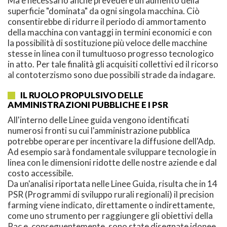
Ma è necessario anche prevedere un aumento della
superficie "dominata" da ogni singola macchina. Ciò
consentirebbe di ridurre il periodo di ammortamento
della macchina con vantaggi in termini economici e con
la possibilità di sostituzione più veloce delle macchine
stesse in linea con il tumultuoso progresso tecnologico
in atto. Per tale finalità gli acquisiti collettivi ed il ricorso
al contoterzismo sono due possibili strade da indagare.
IL RUOLO PROPULSIVO DELLE
AMMINISTRAZIONI PUBBLICHE E I PSR
All'interno delle Linee guida vengono identificati
numerosi fronti su cui l'amministrazione pubblica
potrebbe operare per incentivare la diffusione dell'Adp.
Ad esempio sarà fondamentale sviluppare tecnologie in
linea con le dimensioni ridotte delle nostre aziende e dal
costo accessibile.
Da un'analisi riportata nelle Linee Guida, risulta che in 14
PSR (Programmi di sviluppo rurali regionali) il precision
farming viene indicato, direttamente o indirettamente,
come uno strumento per raggiungere gli obiettivi della
Pac e, conseguentemente, sono state disegnate idonee