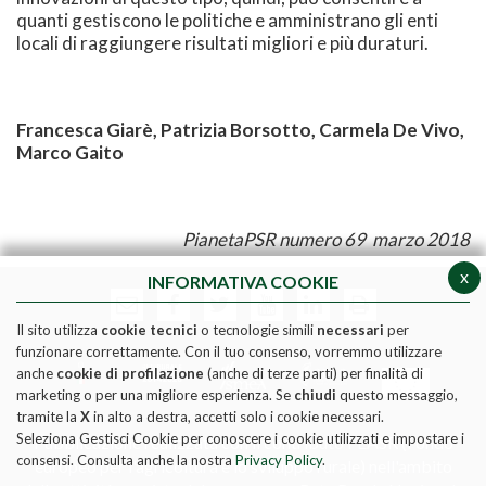
quanti gestiscono le politiche e amministrano gli enti
locali di raggiungere risultati migliori e più duraturi.
Francesca Giarè, Patrizia Borsotto, Carmela De Vivo,
Marco Gaito
PianetaPSR numero 69 marzo 2018
x
INFORMATIVA COOKIE
Il sito utilizza
cookie tecnici
o tecnologie simili
necessari
per
funzionare correttamente. Con il tuo consenso, vorremmo utilizzare
anche
cookie di profilazione
(anche di terze parti) per finalità di
marketing o per una migliore esperienza. Se
chiudi
questo messaggio,
tramite la
X
in alto a destra, accetti solo i cookie necessari.
Seleziona Gestisci Cookie per conoscere i cookie utilizzati e impostare i
Pubblicazione realizzata con il contributo FEASR (Fondo
consensi. Consulta anche la nostra
Privacy Policy
.
europeo per l'agricoltura e lo sviluppo rurale) nell'ambito