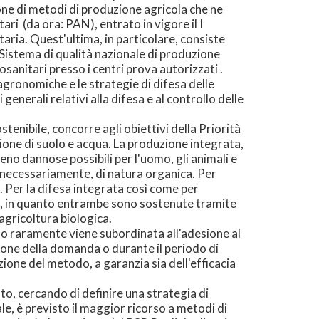
ione di metodi di produzione agricola che ne
ri (da ora: PAN), entrato in vigore il I
aria. Quest'ultima, in particolare, consiste
 Sistema di qualità nazionale di produzione
osanitari presso i centri prova autorizzati .
i agronomiche e le strategie di difesa delle
 generali relativi alla difesa e al controllo delle
enibile, concorre agli obiettivi della Priorità
tione di suolo e acqua. La produzione integrata,
 meno dannose possibili per l'uomo, gli animali e
n necessariamente, di natura organica. Per
. Per la difesa integrata così come per
ate, in quanto entrambe sono sostenute tramite
gricoltura biologica.
lo raramente viene subordinata all'adesione al
one della domanda o durante il periodo di
ozione del metodo, a garanzia sia dell'efficacia
to, cercando di definire una strategia di
le, è previsto il maggior ricorso a metodi di