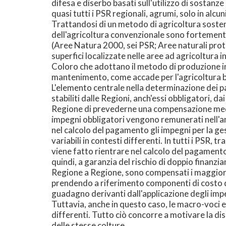
difesa e diserbo basati sull'utilizzo di sostanze
quasi tutti i PSR regionali, agrumi, solo in alcun
Trattandosi di un metodo di agricoltura sosteni
dell'agricoltura convenzionale sono fortemente 
(Aree Natura 2000, sei PSR; Aree naturali protet
superfici localizzate nelle aree ad agricoltura i
Coloro che adottano il metodo di produzione i
mantenimento, come accade per l'agricoltura b
L'elemento centrale nella determinazione dei pa
stabiliti dalle Regioni, anch'essi obbligatori, 
Regione di prevederne una compensazione median
impegni obbligatori vengono remunerati nell'a
nel calcolo del pagamento gli impegni per la ges
variabili in contesti differenti. In tutti i PSR, t
viene fatto rientrare nel calcolo del pagamento
quindi, a garanzia del rischio di doppio finanz
Regione a Regione, sono compensati i maggiori co
prendendo a riferimento componenti di costo d
guadagno derivanti dall'applicazione degli impeg
Tuttavia, anche in questo caso, le macro-voci e
differenti. Tutto ciò concorre a motivare la d
delle stesse colture.