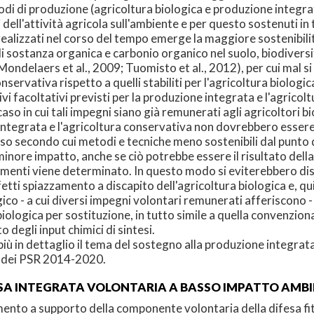
metodi di produzione (agricoltura biologica e produzione integ
vi dell'attività agricola sull'ambiente e per questo sostenuti i
 realizzati nel corso del tempo emerge la maggiore sostenibili
di sostanza organica e carbonio organico nel suolo, biodiversit
Mondelaers et al., 2009; Tuomisto et al., 2012), per cui mal s
nservativa rispetto a quelli stabiliti per l'agricoltura biolog
vi facoltativi previsti per la produzione integrata e l'agricol
caso in cui tali impegni siano già remunerati agli agricoltori bi
tegrata e l'agricoltura conservativa non dovrebbero essere sup
osso secondo cui metodi e tecniche meno sostenibili dal punto 
inore impatto, anche se ciò potrebbe essere il risultato dell
amenti viene determinato. In questo modo si eviterebbero discr
tti spiazzamento a discapito dell'agricoltura biologica e, quin
 - a cui diversi impegni volontari remunerati afferiscono - an
iologica per sostituzione, in tutto simile a quella convenzionale
o degli input chimici di sintesi.
iù in dettaglio il tema del sostegno alla produzione integrata 
to dei PSR 2014-2020.
ESA INTEGRATA VOLONTARIA A BASSO IMPATTO AMBIE
strumento a supporto della componente volontaria della difesa 