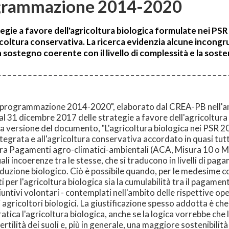
ogrammazione 2014-2020
ie a favore dell'agricoltura biologica formulate nei PSR 
ricoltura conservativa. La ricerca evidenzia alcune incon
 sostegno coerente con il livello di complessità e la soste
la programmazione 2014-2020", elaborato dal CREA-PB nell'amb
l 31 dicembre 2017 delle strategie a favore dell'agricoltura 
a versione del documento, "L'agricoltura biologica nei PSR 2
tegrata e all'agricoltura conservativa accordato in quasi tutti
isura Pagamenti agro-climatici-ambientali (ACA, Misura 10 o M
uali incoerenze tra le stesse, che si traducono in livelli di pag
duzione biologico. Ciò è possibile quando, per le medesime col
sti per l'agricoltura biologica sia la cumulabilità tra il pagam
untivi volontari - contemplati nell'ambito delle rispettive op
 agricoltori biologici. La giustificazione spesso addotta è ch
tica l'agricoltura biologica, anche se la logica vorrebbe che lo
ilità dei suoli e, più in generale, una maggiore sostenibilità