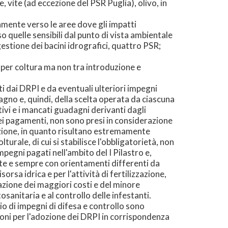
, vite (ad eccezione del PSR Puglia), olivo, in
amente verso le aree dove gli impatti
 quelle sensibili dal punto di vista ambientale
estione dei bacini idrografici, quattro PSR;
per coltura ma non tra introduzione e
i dai DRPI e da eventuali ulteriori impegni
agno e, quindi, della scelta operata da ciascuna
vi e i mancati guadagni derivanti dagli
i pagamenti, non sono presi in considerazione
icazione, in quanto risultano estremamente
lturale, di cui si stabilisce l'obbligatorietà, non
pegni pagati nell'ambito del I Pilastro e,
nte e sempre con orientamenti differenti da
rsa idrica e per l'attività di fertilizzazione,
zione dei maggiori costi e del minore
sanitaria e al controllo delle infestanti.
o di impegni di difesa e controllo sono
ioni per l'adozione dei DRPI in corrispondenza