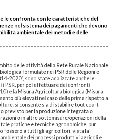
e le confronta con le caratteristiche del
gruenze nel sistema dei pagamenti che devono
nibilità ambientale dei metodi e delle
ito delle attività della Rete Rurale Nazionale
biologica formulate nei PSR delle Regioni e
014-2020", sono state analizzate anche le
 i PSR, per poi effettuare dei confronti
10) e la Misura Agricoltura biologica (Misura
amento più elevati nel caso delle prime rispetto a
ture, si consente sia di stabilire tout court
ento previsto per la produzione integrata o
erazioni o in altre sottomisure/operazioni della
e tale pratiche e tecniche agronomiche, pur
 fossero a tutti gli agricoltori, vista la
 ambientale dei processi produttivi agricoli e