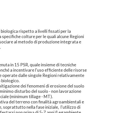
ologica rispetto a livelli fissati per la
 specifiche colture per le quali alcune Regioni
ssociare al metodo di produzione integrata e
.
enuta in 15 PSR, quale insieme di tecniche
nché a incentivare l'uso efficiente delle risorse
te operate dalle singole Regioni relativamente
 biologico.
mitigazione dei fenomeni di erosione del suolo
el minimo disturbo del suolo - non lavorazione
iciale (minimum tillage - MT).
iva del terreno con finalità agroambientali e
soprattutto nella fase iniziale, l'utilizzo di
anifestarsi non prima di 5-7 anni (Legambiente,