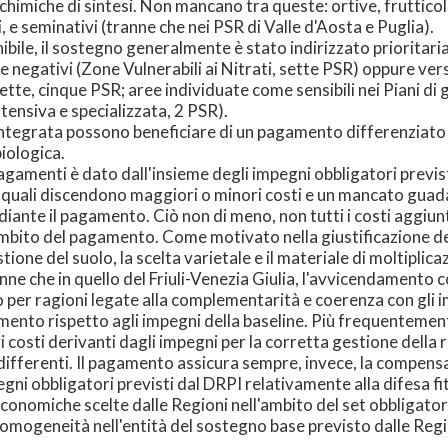
 chimiche di sintesi. Non mancano tra queste: ortive, frutticole
i, e seminativi (tranne che nei PSR di Valle d'Aosta e Puglia).
bile, il sostegno generalmente è stato indirizzato prioritari
negativi (Zone Vulnerabili ai Nitrati, sette PSR) oppure verso
te, cinque PSR; aree individuate come sensibili nei Piani di g
ntensiva e specializzata, 2 PSR).
ntegrata possono beneficiare di un pagamento differenziato 
iologica.
gamenti è dato dall'insieme degli impegni obbligatori previst
dai quali discendono maggiori o minori costi e un mancato guad
te il pagamento. Ciò non di meno, non tutti i costi aggiunti
mbito del pagamento. Come motivato nella giustificazione de
tione del suolo, la scelta varietale e il materiale di moltipl
ranne che in quello del Friuli-Venezia Giulia, l'avvicendamento co
 per ragioni legate alla complementarità e coerenza con gli im
iamento rispetto agli impegni della baseline. Più frequenteme
sti derivanti dagli impegni per la corretta gestione della riso
ifferenti. Il pagamento assicura sempre, invece, la compensa
ni obbligatori previsti dal DRPI relativamente alla difesa fito
conomiche scelte dalle Regioni nell'ambito del set obbligatori
isomogeneità nell'entità del sostegno base previsto dalle Reg