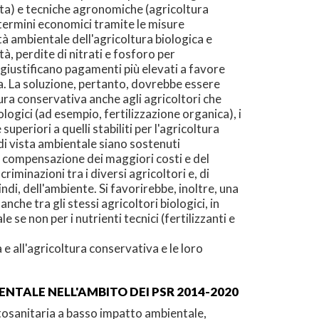
rata) e tecniche agronomiche (agricoltura
n termini economici tramite le misure
tà ambientale dell'agricoltura biologica e
à, perdite di nitrati e fosforo per
i giustificano pagamenti più elevati a favore
ica. La soluzione, pertanto, dovrebbe essere
tura conservativa anche agli agricoltori che
ologici (ad esempio, fertilizzazione organica), i
eriori a quelli stabiliti per l'agricoltura
di vista ambientale siano sostenuti
a compensazione dei maggiori costi e del
iminazioni tra i diversi agricoltori e, di
di, dell'ambiente. Si favorirebbe, inoltre, una
che tra gli stessi agricoltori biologici, in
 se non per i nutrienti tecnici (fertilizzanti e
e all'agricoltura conservativa e le loro
NTALE NELL'AMBITO DEI PSR 2014-2020
fitosanitaria a basso impatto ambientale,