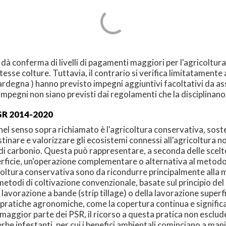
dà conferma di livelli di pagamenti maggiori per l'agricoltura bi
sse colture. Tuttavia, il contrario si verifica limitatamente a
Sardegna ) hanno previsto impegni aggiuntivi facoltativi da a
 impegni non siano previsti dai regolamenti che la disciplinano
R 2014-2020
a nel senso sopra richiamato è l'agricoltura conservativa, sost
stinare e valorizzare gli ecosistemi connessi all'agricoltura no
 di carbonio. Questa può rappresentare, a seconda delle scel
perficie, un'operazione complementare o alternativa al metodo
ricoltura conservativa sono da ricondurre principalmente alla 
i metodi di coltivazione convenzionale, basate sul principio d
 lavorazione a bande (strip tillage) o della lavorazione superf
ratiche agronomiche, come la copertura continua e significat
aggior parte dei PSR, il ricorso a questa pratica non esclude, 
e erbe infestanti, per cui i benefici ambientali cominciano a m