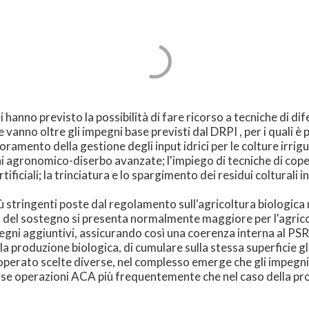
 hanno previsto la possibilità di fare ricorso a tecniche di d
 vanno oltre gli impegni base previsti dal DRPI , per i quali 
ramento della gestione degli input idrici per le colture irrigu
ni agronomico-diserbo avanzate; l'impiego di tecniche di cope
ficiali; la trinciatura e lo spargimento dei residui colturali in l
più stringenti poste dal regolamento sull'agricoltura biologic
à del sostegno si presenta normalmente maggiore per l'agricol
gni aggiuntivi, assicurando così una coerenza interna al PSR 
lla produzione biologica, di cumulare sulla stessa superficie g
perato scelte diverse, nel complesso emerge che gli impegni 
verse operazioni ACA più frequentemente che nel caso della p