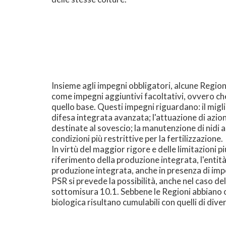
Insieme agli impegni obbligatori, alcune Regioni
come impegni aggiuntivi facoltativi, ovvero che
quello base. Questi impegni riguardano: il miglio
difesa integrata avanzata; l'attuazione di azio
destinate al sovescio; la manutenzione di nidi arti
condizioni più restrittive per la fertilizzazione.
In virtù del maggior rigore e delle limitazioni 
riferimento della produzione integrata, l'entit
produzione integrata, anche in presenza di impe
PSR si prevede la possibilità, anche nel caso de
sottomisura 10.1. Sebbene le Regioni abbiano o
biologica risultano cumulabili con quelli di di