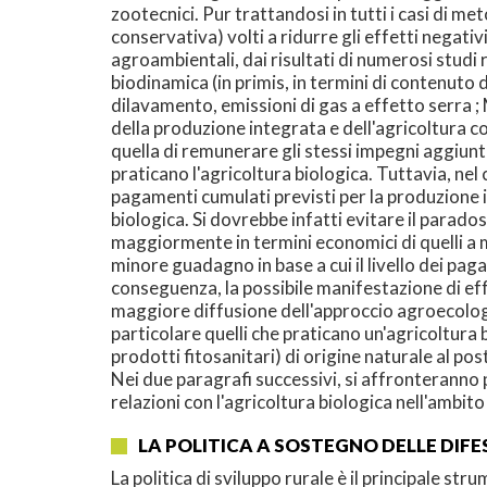
zootecnici. Pur trattandosi in tutti i casi di 
conservativa) volti a ridurre gli effetti negati
agroambientali, dai risultati di numerosi studi
biodinamica (in primis, in termini di contenuto 
dilavamento, emissioni di gas a effetto serra ; 
della produzione integrata e dell'agricoltura co
quella di remunerare gli stessi impegni aggiunti
praticano l'agricoltura biologica. Tuttavia, nel 
pagamenti cumulati previsti per la produzione in
biologica. Si dovrebbe infatti evitare il parad
maggiormente in termini economici di quelli a m
minore guadagno in base a cui il livello dei pag
conseguenza, la possibile manifestazione di effe
maggiore diffusione dell'approccio agroecologico
particolare quelli che praticano un'agricoltura b
prodotti fitosanitari) di origine naturale al post
Nei due paragrafi successivi, si affronteranno p
relazioni con l'agricoltura biologica nell'ambi
LA POLITICA A SOSTEGNO DELLE DIF
La politica di sviluppo rurale è il principale 