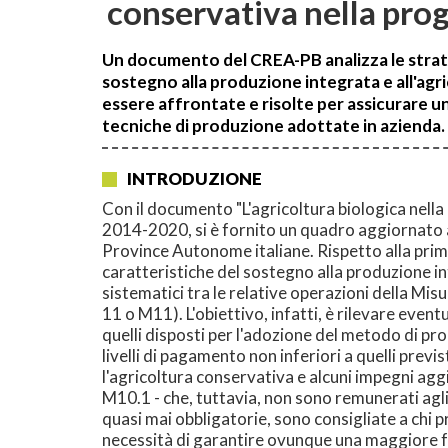
conservativa nella pr
Un documento del CREA-PB analizza le strateg
sostegno alla produzione integrata e all'ag
essere affrontate e risolte per assicurare un
tecniche di produzione adottate in azienda.
INTRODUZIONE
Con il documento "L'agricoltura biologica nel
2014-2020, si è fornito un quadro aggiornato a
Province Autonome italiane. Rispetto alla prim
caratteristiche del sostegno alla produzione in
sistematici tra le relative operazioni della M
11 o M11). L'obiettivo, infatti, è rilevare event
quelli disposti per l'adozione del metodo di pro
livelli di pagamento non inferiori a quelli previ
l'agricoltura conservativa e alcuni impegni aggi
M10.1 - che, tuttavia, non sono remunerati agli
quasi mai obbligatorie, sono consigliate a chi pra
necessità di garantire ovunque una maggiore fert