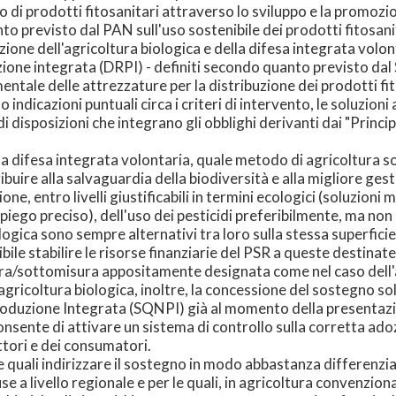
zzo di prodotti fitosanitari attraverso lo sviluppo e la promoz
o previsto dal PAN sull'uso sostenibile dei prodotti fitosanita
one dell'agricoltura biologica e della difesa integrata volont
duzione integrata (DRPI) - definiti secondo quanto previsto dal
entale delle attrezzature per la distribuzione dei prodotti fit
no indicazioni puntuali circa i criteri di intervento, le soluzion
di disposizioni che integrano gli obblighi derivanti dai "Principi
a difesa integrata volontaria, quale metodo di agricoltura sost
buire alla salvaguardia della biodiversità e alla migliore ges
ione, entro livelli giustificabili in termini ecologici (soluzioni
piego preciso), dell'uso dei pesticidi preferibilmente, ma no
ogica sono sempre alternativi tra loro sulla stessa superficie
sibile stabilire le risorse finanziarie del PSR a queste destin
ura/sottomisura appositamente designata come nel caso dell'a
gricoltura biologica, inoltre, la concessione del sostegno so
Produzione Integrata (SQNPI) già al momento della presentazi
 consente di attivare un sistema di controllo sulla corretta ad
ttori e dei consumatori.
e quali indirizzare il sostegno in modo abbastanza differenzia
a livello regionale e per le quali, in agricoltura convenziona