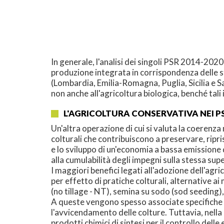
In generale, l'analisi dei singoli PSR 2014-2020 
produzione integrata in corrispondenza delle ste
(Lombardia, Emilia-Romagna, Puglia, Sicilia e 
non anche all'agricoltura biologica, benché tali
L'AGRICOLTURA CONSERVATIVA NEI PS
Un'altra operazione di cui si valuta la coerenz
colturali che contribuiscono a preservare, ripri
e lo sviluppo di un'economia a bassa emissione
alla cumulabilità degli impegni sulla stessa su
I maggiori benefici legati all'adozione dell'ag
per effetto di pratiche colturali, alternative a
(no tillage - NT), semina su sodo (sod seeding),
A queste vengono spesso associate specifiche p
l'avvicendamento delle colture. Tuttavia, nella m
prodotti chimici di sintesi per il controllo dell