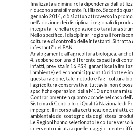
finalizzata a diminuire la dipendenza dall'utili
riducono sensibilmente l'utilizzo. Secondo quant
gennaio 2014, ciò si attua attraverso la promozi
nell'adozione dei disciplinari regionali di pro
integrata - e nella regolazione o taratura strum
Nello specifico, i disciplinari regionali fornisco
colture e di controllo delle infestanti. Si tratta 
infestanti" del PAN.
Analogamente all'agricoltura biologica, anche l
4, sebbene con una differente capacità di contri
infatti, prevista in 16 PSR, garantisce la limitaz
l'ambiente) ed economici (quantità ridotte e im
questa ragione, tale metodo e l'agricoltura biol
l'agricoltura conservativa, tuttavia, non è pos
specifiche operazioni della M10 e non una mis
Contrariamente a quanto accade nel caso dell'a
Sistema di Controllo di Qualità Nazionale di 
impegno. Il ricorso alla certificazione, infatti,
ambientale del sostegno sia degli stessi produ
Le Regioni hanno selezionato le colture verso l
intervento mirata a quelle maggiormente diffuse 