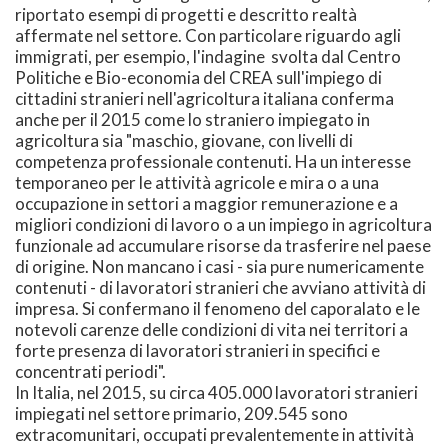
riportato esempi di progetti e descritto realtà
affermate nel settore. Con particolare riguardo agli
immigrati, per esempio, l'indagine svolta dal Centro
Politiche e Bio-economia del CREA sull'impiego di
cittadini stranieri nell'agricoltura italiana conferma
anche per il 2015 come lo straniero impiegato in
agricoltura sia "maschio, giovane, con livelli di
competenza professionale contenuti. Ha un interesse
temporaneo per le attività agricole e mira o a una
occupazione in settori a maggior remunerazione e a
migliori condizioni di lavoro o a un impiego in agricoltura
funzionale ad accumulare risorse da trasferire nel paese
di origine. Non mancano i casi - sia pure numericamente
contenuti - di lavoratori stranieri che avviano attività di
impresa. Si confermano il fenomeno del caporalato e le
notevoli carenze delle condizioni di vita nei territori a
forte presenza di lavoratori stranieri in specifici e
concentrati periodi".
In Italia, nel 2015, su circa 405.000 lavoratori stranieri
impiegati nel settore primario, 209.545 sono
extracomunitari, occupati prevalentemente in attività