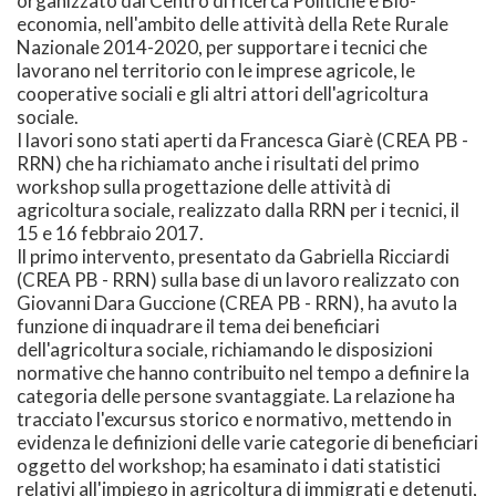
organizzato dal Centro di ricerca Politiche e Bio-
economia, nell'ambito delle attività della Rete Rurale
Nazionale 2014-2020, per supportare i tecnici che
lavorano nel territorio con le imprese agricole, le
cooperative sociali e gli altri attori dell'agricoltura
sociale.
I lavori sono stati aperti da Francesca Giarè (CREA PB -
RRN) che ha richiamato anche i risultati del primo
workshop sulla progettazione delle attività di
agricoltura sociale, realizzato dalla RRN per i tecnici, il
15 e 16 febbraio 2017.
Il primo intervento, presentato da Gabriella Ricciardi
(CREA PB - RRN) sulla base di un lavoro realizzato con
Giovanni Dara Guccione (CREA PB - RRN), ha avuto la
funzione di inquadrare il tema dei beneficiari
dell'agricoltura sociale, richiamando le disposizioni
normative che hanno contribuito nel tempo a definire la
categoria delle persone svantaggiate. La relazione ha
tracciato l'excursus storico e normativo, mettendo in
evidenza le definizioni delle varie categorie di beneficiari
oggetto del workshop; ha esaminato i dati statistici
relativi all'impiego in agricoltura di immigrati e detenuti,