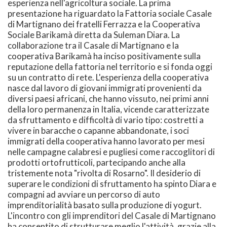
esperienza nell'agricoltura sociale. La prima
presentazione ha riguardato la Fattoria sociale Casale
di Martignano dei fratelli Ferrazza e la Cooperativa
Sociale Barikamà diretta da Suleman Diara. La
collaborazione tra il Casale di Martignano e la
cooperativa Barikamà ha inciso positivamente sulla
reputazione della fattoria nel territorio e si fonda oggi
su un contratto di rete. L'esperienza della cooperativa
nasce dal lavoro di giovani immigrati provenienti da
diversi paesi africani, che hanno vissuto, nei primi anni
della loro permanenza in Italia, vicende caratterizzate
da sfruttamento e difficoltà di vario tipo: costretti a
vivere in baracche o capanne abbandonate, i soci
immigrati della cooperativa hanno lavorato per mesi
nelle campagne calabresi e pugliesi come raccoglitori di
prodotti ortofrutticoli, partecipando anche alla
tristemente nota "rivolta di Rosarno". Il desiderio di
superare le condizioni di sfruttamento ha spinto Diara e
compagni ad avviare un percorso di auto
imprenditorialità basato sulla produzione di yogurt.
L'incontro con gli imprenditori del Casale di Martignano
ha consentito di strutturare meglio l'attività, grazie alla