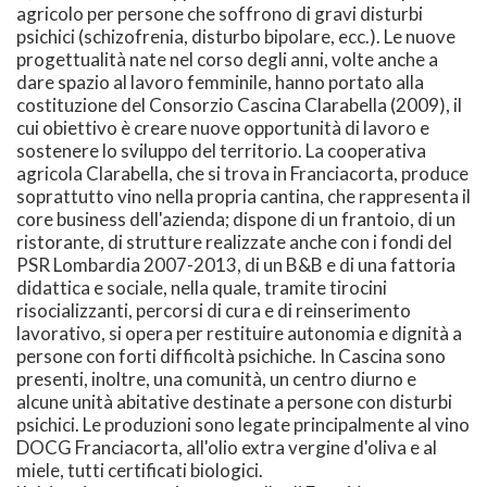
agricolo per persone che soffrono di gravi disturbi
psichici (schizofrenia, disturbo bipolare, ecc.). Le nuove
progettualità nate nel corso degli anni, volte anche a
dare spazio al lavoro femminile, hanno portato alla
costituzione del Consorzio Cascina Clarabella (2009), il
cui obiettivo è creare nuove opportunità di lavoro e
sostenere lo sviluppo del territorio. La cooperativa
agricola Clarabella, che si trova in Franciacorta, produce
soprattutto vino nella propria cantina, che rappresenta il
core business dell'azienda; dispone di un frantoio, di un
ristorante, di strutture realizzate anche con i fondi del
PSR Lombardia 2007-2013, di un B&B e di una fattoria
didattica e sociale, nella quale, tramite tirocini
risocializzanti, percorsi di cura e di reinserimento
lavorativo, si opera per restituire autonomia e dignità a
persone con forti difficoltà psichiche. In Cascina sono
presenti, inoltre, una comunità, un centro diurno e
alcune unità abitative destinate a persone con disturbi
psichici. Le produzioni sono legate principalmente al vino
DOCG Franciacorta, all'olio extra vergine d'oliva e al
miele, tutti certificati biologici.