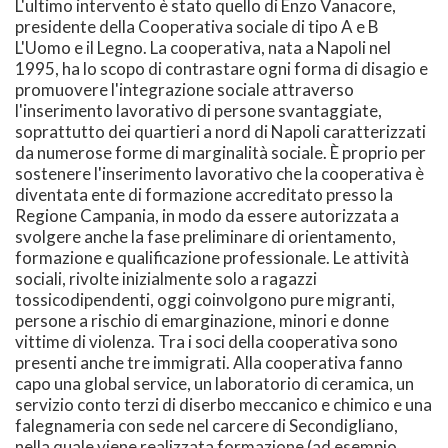
L'ultimo intervento è stato quello di Enzo Vanacore,
presidente della Cooperativa sociale di tipo A e B
L'Uomo e il Legno. La cooperativa, nata a Napoli nel
1995, ha lo scopo di contrastare ogni forma di disagio e
promuovere l'integrazione sociale attraverso
l'inserimento lavorativo di persone svantaggiate,
soprattutto dei quartieri a nord di Napoli caratterizzati
da numerose forme di marginalità sociale. È proprio per
sostenere l'inserimento lavorativo che la cooperativa è
diventata ente di formazione accreditato presso la
Regione Campania, in modo da essere autorizzata a
svolgere anche la fase preliminare di orientamento,
formazione e qualificazione professionale. Le attività
sociali, rivolte inizialmente solo a ragazzi
tossicodipendenti, oggi coinvolgono pure migranti,
persone a rischio di emarginazione, minori e donne
vittime di violenza. Tra i soci della cooperativa sono
presenti anche tre immigrati. Alla cooperativa fanno
capo una global service, un laboratorio di ceramica, un
servizio conto terzi di diserbo meccanico e chimico e una
falegnameria con sede nel carcere di Secondigliano,
nella quale viene realizzata formazione (ad esempio,