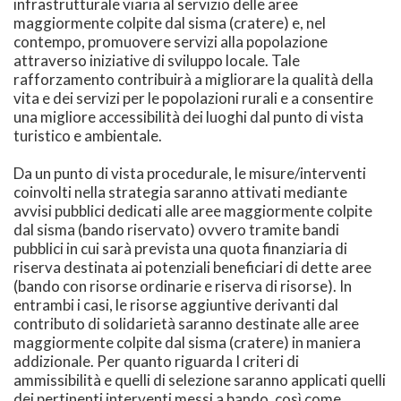
infrastrutturale viaria al servizio delle aree
maggiormente colpite dal sisma (cratere) e, nel
contempo, promuovere servizi alla popolazione
attraverso iniziative di sviluppo locale. Tale
rafforzamento contribuirà a migliorare la qualità della
vita e dei servizi per le popolazioni rurali e a consentire
una migliore accessibilità dei luoghi dal punto di vista
turistico e ambientale.
Da un punto di vista procedurale, le misure/interventi
coinvolti nella strategia saranno attivati mediante
avvisi pubblici dedicati alle aree maggiormente colpite
dal sisma (bando riservato) ovvero tramite bandi
pubblici in cui sarà prevista una quota finanziaria di
riserva destinata ai potenziali beneficiari di dette aree
(bando con risorse ordinarie e riserva di risorse). In
entrambi i casi, le risorse aggiuntive derivanti dal
contributo di solidarietà saranno destinate alle aree
maggiormente colpite dal sisma (cratere) in maniera
addizionale. Per quanto riguarda I criteri di
ammissibilità e quelli di selezione saranno applicati quelli
dei pertinenti interventi messi a bando, così come