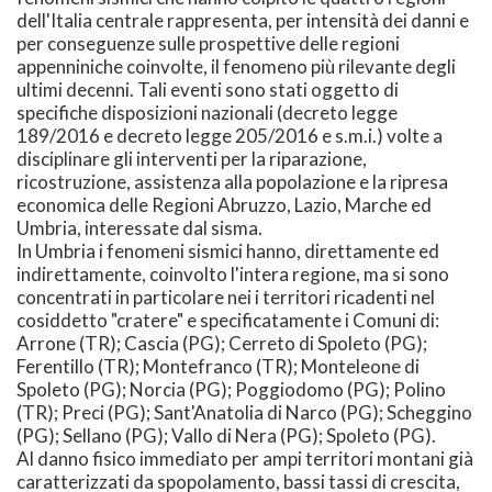
dell'Italia centrale rappresenta, per intensità dei danni e
per conseguenze sulle prospettive delle regioni
appenniniche coinvolte, il fenomeno più rilevante degli
ultimi decenni. Tali eventi sono stati oggetto di
specifiche disposizioni nazionali (decreto legge
189/2016 e decreto legge 205/2016 e s.m.i.) volte a
disciplinare gli interventi per la riparazione,
ricostruzione, assistenza alla popolazione e la ripresa
economica delle Regioni Abruzzo, Lazio, Marche ed
Umbria, interessate dal sisma.
In Umbria i fenomeni sismici hanno, direttamente ed
indirettamente, coinvolto l'intera regione, ma si sono
concentrati in particolare nei i territori ricadenti nel
cosiddetto "cratere" e specificatamente i Comuni di:
Arrone (TR); Cascia (PG); Cerreto di Spoleto (PG);
Ferentillo (TR); Montefranco (TR); Monteleone di
Spoleto (PG); Norcia (PG); Poggiodomo (PG); Polino
(TR); Preci (PG); Sant'Anatolia di Narco (PG); Scheggino
(PG); Sellano (PG); Vallo di Nera (PG); Spoleto (PG).
Al danno fisico immediato per ampi territori montani già
caratterizzati da spopolamento, bassi tassi di crescita,