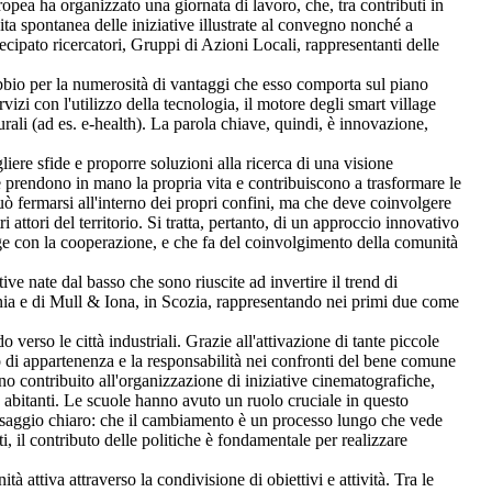
ropea ha organizzato una giornata di lavoro, che, tra contributi in
cita spontanea delle iniziative illustrate al convegno nonché a
cipato ricercatori, Gruppi di Azioni Locali, rappresentanti delle
bbio per la numerosità di vantaggi che esso comporta sul piano
izi con l'utilizzo della tecnologia, il motore degli smart village
rali (ad es. e-health). La parola chiave, quindi, è innovazione,
iere sfide e proporre soluzioni alla ricerca di una visione
 prendono in mano la propria vita e contribuiscono a trasformare le
uò fermarsi all'interno dei propri confini, ma che deve coinvolgere
ri attori del territorio. Si tratta, pertanto, di un approccio innovativo
llage con la cooperazione, e che fa del coinvolgimento della comunità
ive nate dal basso che sono riuscite ad invertire il trend di
ania e di Mull & Iona, in Scozia, rappresentando nei primi due come
 verso le città industriali. Grazie all'attivazione di tante piccole
so di appartenenza e la responsabilità nei confronti del bene comune
nno contribuito all'organizzazione di iniziative cinematografiche,
0 abitanti. Le scuole hanno avuto un ruolo cruciale in questo
essaggio chiaro: che il cambiamento è un processo lungo che vede
i, il contributo delle politiche è fondamentale per realizzare
 attiva attraverso la condivisione di obiettivi e attività. Tra le