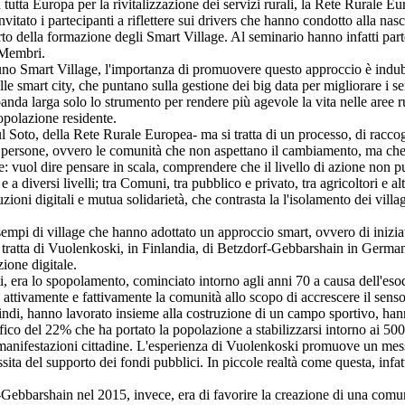
utta Europa per la rivitalizzazione dei servizi rurali, la Rete Rurale Eu
vitato i partecipanti a riflettere sui drivers che hanno condotto alla nas
to della formazione degli Smart Village. Al seminario hanno infatti parte
i Membri.
 uno Smart Village, l'importanza di promuovere questo approccio è indu
smart city, che puntano sulla gestione dei big data per migliorare i serv
anda larga solo lo strumento per rendere più agevole la vita nelle aree ru
popolazione residente.
Soto, della Rete Rurale Europea- ma si tratta di un processo, di raccogl
le persone, ovvero le comunità che non aspettano il cambiamento, ma che
e: vuol dire pensare in scala, comprendere che il livello di azione non p
 a diversi livelli; tra Comuni, tra pubblico e privato, tra agricoltori e alt
uzioni digitali e mutua solidarietà, che contrasta la l'isolamento dei vi
esempi di village che hanno adottato un approccio smart, ovvero di iniziat
si tratta di Vuolenkoski, in Finlandia, di Betzdorf-Gebbarshain in Germ
azione digitale.
ti, era lo spopolamento, cominciato intorno agli anni 70 a causa dell'esodo
e attivamente e fattivamente la comunità allo scopo di accrescere il sen
, quindi, hanno lavorato insieme alla costruzione di un campo sportivo, ha
rafico del 22% che ha portato la popolazione a stabilizzarsi intorno ai 50
 e manifestazioni cittadine. L'esperienza di Vuolenkoski promuove un m
ta del supporto dei fondi pubblici. In piccole realtà come questa, infatt
Gebbarshain nel 2015, invece, era di favorire la creazione di una comunità