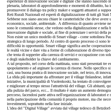
esperienze di innovazione sociale e digitale che stanno nascendo in t
plenaria, laboratori di approfondimento e momenti di dibattito, ha in
promuovere il dialogo tra policy maker e soggetti attuatori a suppor
Reti Rurali Nazionali ed esperti di digitalizzazione di tutti gli Stat
Sebbene non siano ancora chiare le caratteristiche che deve avere
economico, sociale, ambientale. A differenza di quanto avviene nelle 
sono le comunità stesse, che vedono nella digitalizzazione e nella b
innovazione digitale e sociale, al fine di potenziare i servizi della 
Non esiste un unico modello di Smart village - come sottolinea Paul 
strategica di lungo periodo. Al centro di questo processo ci sono 
difficoltà in opportunità. Smart village significa anche cooperazion
le realtà vicine e dare vita a forme di collaborazione di diverso tipo e
che tenta di sopperire alla carenza di servizi e occupazione con sol
e degli stakeholder la chiave del cambiamento.
A tal proposito, nel corso della mattinata, sono stati presentati tre 
spopolamento e ad arginare la carenza di risorse. Nello specifico 
casi, una buona pratica di innovazione sociale, nel terzo, di innov
La sfida più importante da affrontare per il village finlandese, infat
iniziative, la municipalità di Vuolenkoski, ha tentato di coinvolger
e migliorare al tempo stesso l'attrattività del village. Gli abitanti
alla pulizia del parco, ecc... Il risultato è stato un aumento demog
percorso, facendosi parte attiva nell'organizzazione di laboratori
nella partecipazione della comunità il proprio motore, ma che necessi
investimenti, soprattutto nella fase iniziale.
L'idea del "Digital Village" avviata dal village tedesco di Betzdorf-