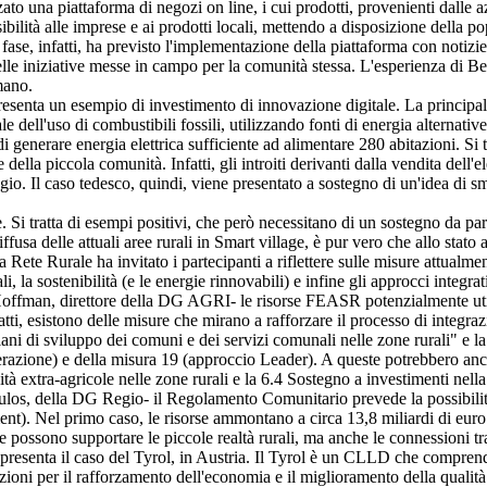
zato una piattaforma di negozi on line, i cui prodotti, provenienti dalle
sibilità alle imprese e ai prodotti locali, mettendo a disposizione della 
 fase, infatti, ha previsto l'implementazione della piattaforma con notiz
 delle iniziative messe in campo per la comunità stessa. L'esperienza di B
mano.
presenta un esempio di investimento di innovazione digitale. La principale
e dell'uso di combustibili fossili, utilizzando fonti di energia alternati
i generare energia elettrica sufficiente ad alimentare 280 abitazioni. Si 
ella piccola comunità. Infatti, gli introiti derivanti dalla vendita dell'ele
gio. Il caso tedesco, quindi, viene presentato a sostegno di un'idea di sm
ale. Si tratta di esempi positivi, che però necessitano di un sostegno da pa
usa delle attuali aree rurali in Smart village, è pur vero che allo stato 
 Rete Rurale ha invitato i partecipanti a riflettere sulle misure attualmen
i, la sostenibilità (e le energie rinnovabili) e infine gli approcci integr
 Hoffman, direttore della DG AGRI- le risorse FEASR potenzialmente uti
ti, esistono delle misure che mirano a rafforzare il processo di integrazi
piani di sviluppo dei comuni e dei servizi comunali nelle zone rurali" e 
perazione) e della misura 19 (approccio Leader). A queste potrebbero anch
vità extra-agricole nelle zone rurali e la 6.4 Sostegno a investimenti nell
poulos, della DG Regio- il Regolamento Comunitario prevede la possibilità
nt). Nel primo caso, le risorse ammontano a circa 13,8 miliardi di euro
 possono supportare le piccole realtà rurali, ma anche le connessioni tra 
esenta il caso del Tyrol, in Austria. Il Tyrol è un CLLD che comprende
zioni per il rafforzamento dell'economia e il miglioramento della qualità d