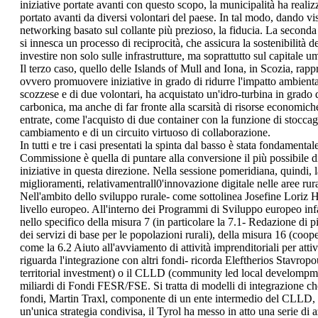
iniziative portate avanti con questo scopo, la municipalità ha realiz
portato avanti da diversi volontari del paese. In tal modo, dando vi
networking basato sul collante più prezioso, la fiducia. La seconda
si innesca un processo di reciprocità, che assicura la sostenibilità
investire non solo sulle infrastrutture, ma soprattutto sul capitale u
Il terzo caso, quello delle Islands of Mull and Iona, in Scozia, rap
ovvero promuovere iniziative in grado di ridurre l'impatto ambiental
scozzese e di due volontari, ha acquistato un'idro-turbina in grado d
carbonica, ma anche di far fronte alla scarsità di risorse economiche d
entrate, come l'acquisto di due container con la funzione di stoccag
cambiamento e di un circuito virtuoso di collaborazione.
In tutti e tre i casi presentati la spinta dal basso è stata fondament
Commissione è quella di puntare alla conversione il più possibile diff
iniziative in questa direzione. Nella sessione pomeridiana, quindi, la
miglioramenti, relativamentrall0'innovazione digitale nelle aree rural
Nell'ambito dello sviluppo rurale- come sottolinea Josefine Loriz
livello europeo. All'interno dei Programmi di Sviluppo europeo infat
nello specifico della misura 7 (in particolare la 7.1- Redazione di 
dei servizi di base per le popolazioni rurali), della misura 16 (coo
come la 6.2 Aiuto all'avviamento di attività imprenditoriali per atti
riguarda l'integrazione con altri fondi- ricorda Eleftherios Stavro
territorial investment) o il CLLD (community led local develompme
miliardi di Fondi FESR/FSE. Si tratta di modelli di integrazione che
fondi, Martin Traxl, componente di un ente intermedio del CLLD, pr
un'unica strategia condivisa, il Tyrol ha messo in atto una serie di a