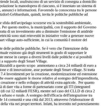
 aziende locali, usufruiscono di un servizio di consegna a domicilio
popolazione la manodopera di ciascuno, si è innestato un sistema di
ie, annunci e informazioni. Favorendo la conoscenza tra le persone
etzdorf-Gebbarshain, quindi, invita le politiche pubbliche ad
 sfida dell'arcipelago scozzese era la sostenibilità ambientale,
ve. Per questo motivo, la municipalità, con il supporto del Governo
tratta di un investimento atto a diminuire l'emissione di anidride
ttricità sono stati reinvestiti in iniziative volte a generare nuove
art village auto-sufficiente, in cui la comunità è motore del
rte delle politiche pubbliche. Se è vero che l'intenzione della
attuale esistono già degli strumenti in grado di supportare le
te messe in campo a diversi livelli dalle politiche e ai possibili
ati a supporto degli Smart Village.
lizzabili a questo scopo ammontano a circa 24 miliardi di euro a
one e di innovazione, asse portante degli Smart village. Si tratta
la 7.4 Investimenti per la creazione, modernizzazione ed estensione
e essere aggiunte le risorse relative al sostegno dell'imprenditoria,
a creazione e nello sviluppo di attività extra-agricole. Per quanto
 di dare vita a forme di partenariato come gli ITI (integrated
 (di cui 12 miliardi FESR), mentre nel caso del CLLD di circa 2
urbano e rurale. A sostegno dell'efficacia dell'integrazione tra
 14 comunità e una città dal 2013; attraverso l'elaborazione di
ella vita nei propri territori. Infatti, ha investito nel potenziamento