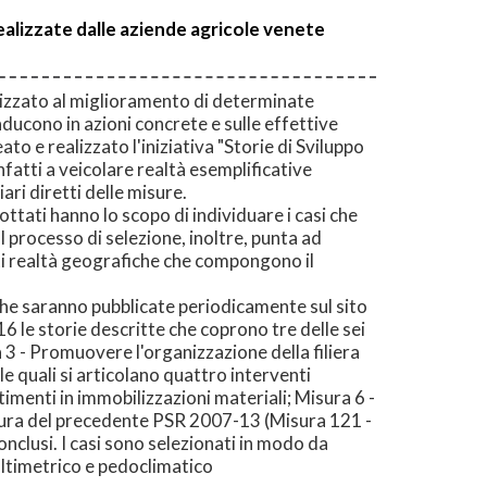
realizzate dalle aziende agricole venete
lizzato al miglioramento di determinate
raducono in azioni concrete e sulle effettive
o e realizzato l'iniziativa "Storie di Sviluppo
fatti a veicolare realtà esemplificative
ri diretti delle misure.
ttati hanno lo scopo di individuare i casi che
l processo di selezione, inoltre, punta ad
nti realtà geografiche che compongono il
 che saranno pubblicate periodicamente sul sito
6 le storie descritte che coprono tre delle sei
tà 3 - Promuovere l'organizzazione della filiera
le quali si articolano quattro interventi
timenti in immobilizzazioni materiali; Misura 6 -
isura del precedente PSR 2007-13 (Misura 121 -
nclusi. I casi sono selezionati in modo da
altimetrico e pedoclimatico