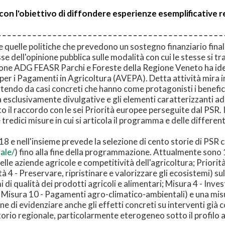
a con l'obiettivo di diffondere esperienze esemplificative 
e quelle politiche che prevedono un sostegno finanziario fina
esse dell'opinione pubblica sulle modalità con cui le stesse si t
zione ADG FEASR Parchi e Foreste della Regione Veneto ha ideat
per i Pagamenti in Agricoltura (AVEPA). Detta attività mira in
endo da casi concreti che hanno come protagonisti i beneficia
à esclusivamente divulgative e gli elementi caratterizzanti ado
 il raccordo con le sei Priorità europee perseguite dal PSR. I
tredici misure in cui si articola il programma e delle differe
18 e nell'insieme prevede la selezione di cento storie di PSR
ale/
) fino alla fine della programmazione. Attualmente sono 1
delle aziende agricole e competitività dell'agricoltura; Priori
à 4 - Preservare, ripristinare e valorizzare gli ecosistemi) sul
i qualità dei prodotti agricoli e alimentari; Misura 4 - Inves
se; Misura 10 - Pagamenti agro-climatico-ambientali) e una m
 di evidenziare anche gli effetti concreti su interventi già co
torio regionale, particolarmente eterogeneo sotto il profilo 