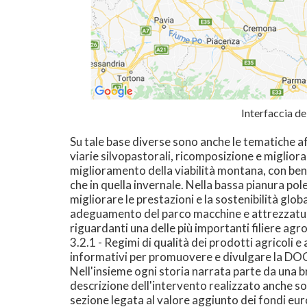
Interfaccia del
Su tale base diverse sono anche le tematiche af
viarie silvopastorali, ricomposizione e migliora
miglioramento della viabilità montana, con benef
che in quella invernale. Nella bassa pianura pol
migliorare le prestazioni e la sostenibilità glob
adeguamento del parco macchine e attrezzature 
riguardanti una delle più importanti filiere agro
3.2.1 - Regimi di qualità dei prodotti agricoli e
informativi per promuovere e divulgare la DOC
Nell'insieme ogni storia narrata parte da una b
descrizione dell'intervento realizzato anche sott
sezione legata al valore aggiunto dei fondi eur