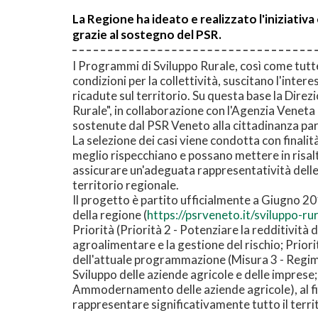
La Regione ha ideato e realizzato l'iniziativ
grazie al sostegno del PSR.
I Programmi di Sviluppo Rurale, così come tutt
condizioni per la collettività, suscitano l'inter
ricadute sul territorio. Su questa base la Dire
Rurale", in collaborazione con l'Agenzia Veneta 
sostenute dal PSR Veneto alla cittadinanza part
La selezione dei casi viene condotta con finalit
meglio rispecchiano e possano mettere in risalto
assicurare un'adeguata rappresentatività delle 
territorio regionale.
Il progetto è partito ufficialmente a Giugno 20
della regione (
https://psrveneto.it/sviluppo-rur
Priorità (Priorità 2 - Potenziare la redditività 
agroalimentare e la gestione del rischio; Priorit
dell'attuale programmazione (Misura 3 - Regimi d
Sviluppo delle aziende agricole e delle impre
Ammodernamento delle aziende agricole), al fine
rappresentare significativamente tutto il terri