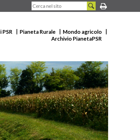
ui PSR
Pianeta Rurale
Mondo agricolo
Archivio PianetaPSR