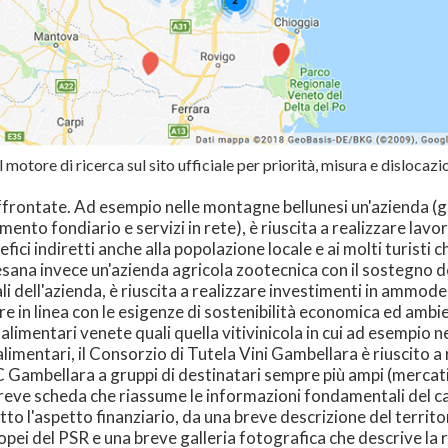
 motore di ricerca sul sito ufficiale per priorità, misura e dislocazi
frontate. Ad esempio nelle montagne bellunesi un'azienda (gra
mento fondiario e servizi in rete), è riuscita a realizzare lav
ici indiretti anche alla popolazione locale e ai molti turisti 
esana invece un'azienda agricola zootecnica con il sostegno de
ali dell'azienda, è riuscita a realizzare investimenti in ammod
in linea con le esigenze di sostenibilità economica ed ambie
alimentari venete quali quella vitivinicola in cui ad esempio ne
 alimentari, il Consorzio di Tutela Vini Gambellara è riuscito a 
 Gambellara a gruppi di destinatari sempre più ampi (mercati
reve scheda che riassume le informazioni fondamentali del cas
o l'aspetto finanziario, da una breve descrizione del territori
opei del PSR e una breve galleria fotografica che descrive la r