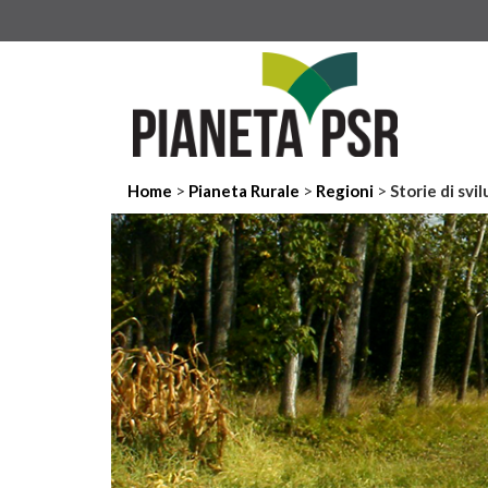
>
>
>
Home
Pianeta Rurale
Regioni
Storie di svi