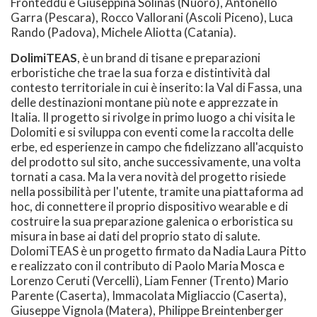
Fronteddu e Giuseppina Solinas (Nuoro), Antonello
Garra (Pescara), Rocco Vallorani (Ascoli Piceno), Luca
Rando (Padova), Michele Aliotta (Catania).
DolimiTEAS
, è un brand di tisane e preparazioni
erboristiche che trae la sua forza e distintività dal
contesto territoriale in cui è inserito: la Val di Fassa, una
delle destinazioni montane più note e apprezzate in
Italia. Il progetto si rivolge in primo luogo a chi visita le
Dolomiti e si sviluppa con eventi come la raccolta delle
erbe, ed esperienze in campo che fidelizzano all'acquisto
del prodotto sul sito, anche successivamente, una volta
tornati a casa. Ma la vera novità del progetto risiede
nella possibilità per l'utente, tramite una piattaforma ad
hoc, di connettere il proprio dispositivo wearable e di
costruire la sua preparazione galenica o erboristica su
misura in base ai dati del proprio stato di salute.
DolomiTEAS è un progetto firmato da Nadia Laura Pitto
e realizzato con il contributo di Paolo Maria Mosca e
Lorenzo Ceruti (Vercelli), Liam Fenner (Trento) Mario
Parente (Caserta), Immacolata Migliaccio (Caserta),
Giuseppe Vignola (Matera), Philippe Breintenberger