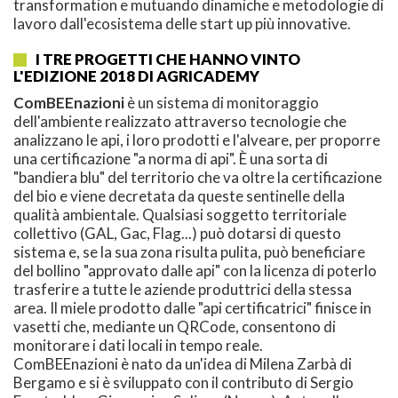
transformation e mutuando dinamiche e metodologie di
lavoro dall'ecosistema delle start up più innovative.
I TRE PROGETTI CHE HANNO VINTO
L'EDIZIONE 2018 DI AGRICADEMY
ComBEEnazioni
è un sistema di monitoraggio
dell'ambiente realizzato attraverso tecnologie che
analizzano le api, i loro prodotti e l'alveare, per proporre
una certificazione "a norma di api". È una sorta di
"bandiera blu" del territorio che va oltre la certificazione
del bio e viene decretata da queste sentinelle della
qualità ambientale. Qualsiasi soggetto territoriale
collettivo (GAL, Gac, Flag...) può dotarsi di questo
sistema e, se la sua zona risulta pulita, può beneficiare
del bollino "approvato dalle api" con la licenza di poterlo
trasferire a tutte le aziende produttrici della stessa
area. Il miele prodotto dalle "api certificatrici" finisce in
vasetti che, mediante un QRCode, consentono di
monitorare i dati locali in tempo reale.
ComBEEnazioni è nato da un'idea di Milena Zarbà di
Bergamo e si è sviluppato con il contributo di Sergio