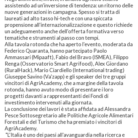
assistendo ad un'inversione di tendenza: un ritorno delle
nuove generazioni in campagna. Spesso si tratta di
laureati ad alto tasso hi-tech e con una spiccata
propensione all'internazionalizzazione e questo richiede
un adeguamento anche dell'offerta formativa verso
tematiche e strumenti al passo con tempi.
Alla tavola rotonda che ha aperto l'evento, moderata da
Federico Quaranta, hanno partecipato Paolo
Ammassari (Mipaaft), Fabio del Bravo (ISMEA), Filippo
Renga (Osservatorio Smart Agrifood), Alex Giordano
(RuralHack), Mario Ciardiello (International trading)
Giuseppe Savino (Va'zapp) e gli speaker dei tre gruppi
vincitori di AgriAcademy, che a margine della tavola
rotonda, hanno avuto modo di presentare i loro
progetti davanti a rappresentanti dei Fondi di
investimento intervenuti alla giornata.
La conclusione dei lavori è stata affidata ad Alessandra
Pesce Sottosegretario alle Politiche Agricole Alimentari
Forestali e del Turismo che ha premiato i vincitori di
AgriAcademy.
"L'Italia è uno dei paesi all'avanguardia nella ricerca e