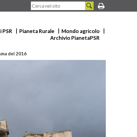
ui PSR
Pianeta Rurale
Mondo agricolo
Archivio PianetaPSR
sisma del 2016