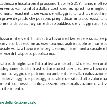
 scadenza è fissata per il prossimo 1 aprile 2019, hanno moltepli
tervento vanno infatti dalla ricostruzione, ripristino e miglio
omunali esistenti a servizio dei villaggi rurali attraverso il 
ni di grave degrado che possono pregiudicarne la sicurezza), 
e sia idrico sia fognarie di uso pubblico dei villaggi rurali (p
lizzare interventi finalizzati a favorire il benessere sociale e 
servizi di base come ad esempio nidi, asili e scuole primarie pub
sociale volta a favorire l'integrazione, l'inserimento sociale e
ervizi di trasporto pubblico ecc.
altre, di migliorare l'attrattività e l'ospitalità delle aree rur
 adeguamento di infrastrutture turistico/ricreative a favore 
 monitoraggio del patrimonio ambientale, e alla realizzazione 
e dei villaggi, del paesaggio rurale e dei siti ad alto valore n
stimenti connessi alla rilocalizzazione/delocalizzazione di atti
di riferimento.
ione della Regione Lazio