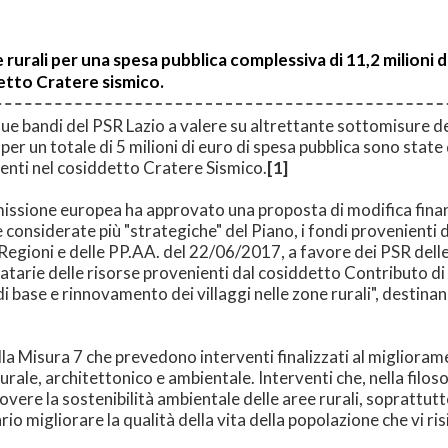
e rurali per una spesa pubblica complessiva di 11,2 milioni d
detto Cratere sismico.
e bandi del PSR Lazio a valere su altrettante sottomisure dell
 per un totale di 5 milioni di euro di spesa pubblica sono state
denti nel cosiddetto Cratere Sismico.
[
1]
issione europea ha approvato una proposta di modifica finanzi
 considerate più "strategiche" del Piano, i fondi provenienti 
 Regioni e delle PP.AA. del 22/06/2017, a favore dei PSR dell
atarie delle risorse provenienti dal cosiddetto Contributo di 
di base e rinnovamento dei villaggi nelle zone rurali", destinan
la Misura 7 che prevedono interventi finalizzati al migliorament
rale, architettonico e ambientale. Interventi che, nella filosof
vere la sostenibilità ambientale delle aree rurali, soprattu
o migliorare la qualità della vita della popolazione che vi ris