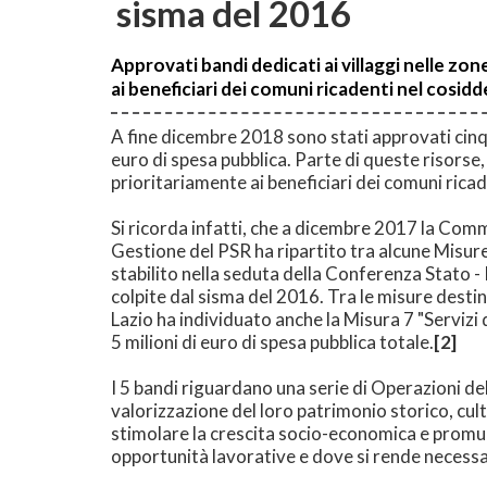
sisma del 2016
Approvati bandi dedicati ai villaggi nelle zon
ai beneficiari dei comuni ricadenti nel cosid
A fine dicembre 2018 sono stati approvati cinqu
euro di spesa pubblica. Parte di queste risorse,
prioritariamente ai beneficiari dei comuni rica
Si ricorda infatti, che a dicembre 2017 la Comm
Gestione del PSR ha ripartito tra alcune Misure
stabilito nella seduta della Conferenza Stato -
colpite dal sisma del 2016. Tra le misure destin
Lazio ha individuato anche la Misura 7 "Servizi 
5 milioni di euro di spesa pubblica totale.
[
2]
I 5 bandi riguardano una serie di Operazioni del
valorizzazione del loro patrimonio storico, cultu
stimolare la crescita socio-economica e promuo
opportunità lavorative e dove si rende necessari