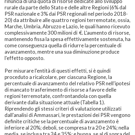
rinuncia di una quota di risorse dedicate allo sviluppo
rurale da parte dello Stato e delle altre Regioni (6% dal
PSR nazionale e 3% dai PSR regionali nel periodo 2018-
20) da attribuire alle quattro regioni terremotate, ossia,
Marche, Umbria, Abruzzo e Lazio, le quali hanno ricevuto
complessivamente 300 milioni di €. L'aumento di risorse,
mantenendo fissa la spesa effettivamente sostenuta, ha
come conseguenza quella di ridurre la percentuale di
avanzamento, mentre una sua diminuzione produce
l'effetto opposto.
Per misurare l'entità di questi effetti, si è quindi
proceduto a ricalcolare, per ciascuna Regione, la
percentuale di avanzamento del relativo PSR nell'ipotesi
di mancato trasferimento di risorse a favore delle
regioni terremotate, confrontandola con quella
derivante dalla situazione attuale (Tabella 1).
Riprendendo gli stessi criteri di valutazione utilizzati
dall'analisi di Ammassari, le prestazioni dei PSR vengono
definite critiche se la percentuale di avanzamento è
inferiore al 20%; deboli, se compresa tra 20 e 24%; nella
media, se inclusa tra 24 e 35%; e buona, se al di sopra del