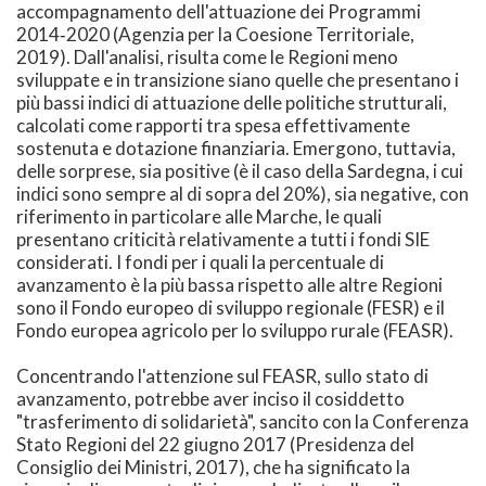
accompagnamento dell'attuazione dei Programmi
2014‐2020 (Agenzia per la Coesione Territoriale,
2019). Dall'analisi, risulta come le Regioni meno
sviluppate e in transizione siano quelle che presentano i
più bassi indici di attuazione delle politiche strutturali,
calcolati come rapporti tra spesa effettivamente
sostenuta e dotazione finanziaria. Emergono, tuttavia,
delle sorprese, sia positive (è il caso della Sardegna, i cui
indici sono sempre al di sopra del 20%), sia negative, con
riferimento in particolare alle Marche, le quali
presentano criticità relativamente a tutti i fondi SIE
considerati. I fondi per i quali la percentuale di
avanzamento è la più bassa rispetto alle altre Regioni
sono il Fondo europeo di sviluppo regionale (FESR) e il
Fondo europea agricolo per lo sviluppo rurale (FEASR).
Concentrando l'attenzione sul FEASR, sullo stato di
avanzamento, potrebbe aver inciso il cosiddetto
"trasferimento di solidarietà", sancito con la Conferenza
Stato Regioni del 22 giugno 2017 (Presidenza del
Consiglio dei Ministri, 2017), che ha significato la