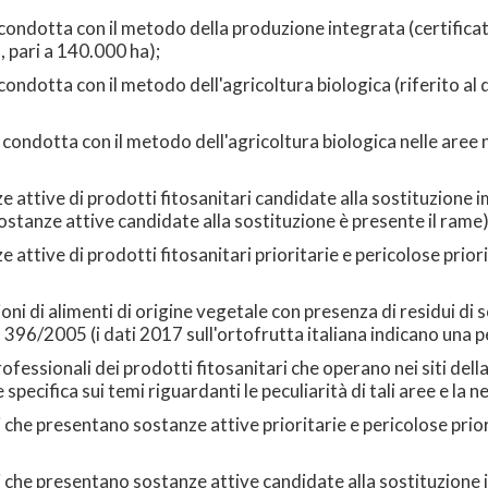
condotta con il metodo della produzione integrata (certificata
, pari a 140.000 ha);
ndotta con il metodo dell'agricoltura biologica (riferito al da
condotta con il metodo dell'agricoltura biologica nelle aree n
e attive di prodotti fitosanitari candidate alla sostituzione
ostanze attive candidate alla sostituzione è presente il rame)
e attive di prodotti fitosanitari prioritarie e pericolose pri
ni di alimenti di origine vegetale con presenza di residui di s
 396/2005 (i dati 2017 sull'ortofrutta italiana indicano una p
rofessionali dei prodotti fitosanitari che operano nei siti del
pecifica sui temi riguardanti le peculiarità di tali aree e la ne
 che presentano sostanze attive prioritarie e pericolose priori
 che presentano sostanze attive candidate alla sostituzione i