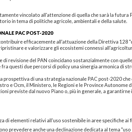
tamente vincolato all'attenzione di quella che sarà la futura P
torio in tema di politiche agricole, ambientali e della salute.
ONALE PAC POST-2020
contribuire efficacemente all'attuazione della Direttiva 128 "us
pristinare e valorizzare gli ecosistemi connessi all'agricoltu
che di revisione del PAN coincidano sostanzialmente con quell
fra questi due percorsi di policy una sinergia armonica di str
ella prospettiva di una strategia nazionale PAC post-2020 che
astro e Ocm, il Ministero, le Regioni e le Province Autonome 
zioni previste dal nuovo Piano o, più in generale, a garantirne il
a di elementi relativi all'uso sostenibile in aree specifiche ai f
sono prevedere anche una declinazione dedicata al tema "uso s