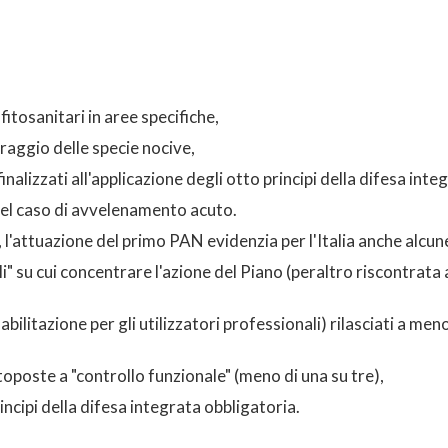
i fitosanitari in aree specifiche,
oraggio delle specie nocive,
finalizzati all'applicazione degli otto principi della difesa int
 nel caso di avvelenamento acuto.
'attuazione del primo PAN evidenzia per l'Italia anche alcun
li" su cui concentrare l'azione del Piano (peraltro riscontrata 
 abilitazione per gli utilizzatori professionali) rilasciati a men
toposte a "controllo funzionale" (meno di una su tre),
rincipi della difesa integrata obbligatoria.