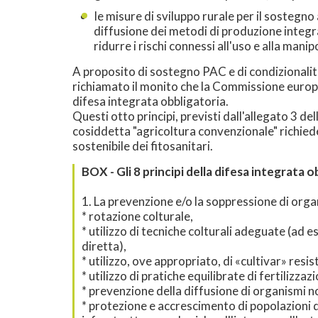
le misure di sviluppo rurale per il sostegno 
diffusione dei metodi di produzione integrat
ridurre i rischi connessi all'uso e alla mani
A proposito di sostegno PAC e di condizionalità,
richiamato il monito che la Commissione europea 
difesa integrata obbligatoria.
Questi otto principi, previsti dall'allegato 3 de
cosiddetta "agricoltura convenzionale" richieden
sostenibile dei fitosanitari.
BOX - Gli 8 principi della difesa integrata o
1. La prevenzione e/o la soppressione di orga
* rotazione colturale,
* utilizzo di tecniche colturali adeguate (ad
diretta),
* utilizzo, ove appropriato, di «cultivar» resi
* utilizzo di pratiche equilibrate di fertilizza
* prevenzione della diffusione di organismi n
* protezione e accrescimento di popolazioni di