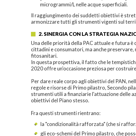
microgrammi/L nelle acque superficiali.
Il raggiungimento dei suddetti obiettivi è stret
armonizzare tutti gli strumenti vigenti sul terri
2. SINERGIA CON LA STRATEGIA NAZI
Una delle priorità della PAC attuale e futura è 
cittadini e consumatori, ma anche preservare, ri
fitosanitari.
In questa prospettiva, il fatto che le tempisti
2020 offre un'occasione preziosa per costruire 
Per dare reale corpo agli obiettivi del PAN, n
regole e risorse di Primo pilastro, Secondo pil
strumenti utili a finanziarie l'attuazione delle a
obiettivi del Piano stesso.
Fra questi strumenti rientrano:
la "condizionalità rafforzata" (che si rafforz
gli eco-schemi del Primo pilastro, che pos