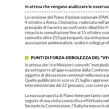
In attesa che vengano analizzate le osservaz
La revisione del Piano d'azione nazionale (PAN)
4 ottobre a Roma. L'iniziativa, realizzata nell
principale di favorire un confronto-dibattito fr
rimasta in consultazione fino al 15 ottobre sco
coinvolto oltre 250 partecipanti, sia istituzion
associazioni ambientaliste, ordini e collegi prof
PUNTI DI FORZA-DEBOLEZZA DEL "VE
In attesa che i tre Ministeri coinvolti "metabol
da sottoporre all'approvazione della Conferenza 
oggetto di discussione contenuti nella nuova 
Quello pubblicato lo scorso 31 luglio rappresen
interministeriale del 22 gennaio), così come p
La nuova proposta di Piano tiene pertanto conto
seguito di una visita conoscitiva effettuata nel
Secondo la Commissione, l'Italia ha messo in att