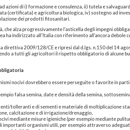
ad azioni di i) formazione e consulenza, ii) tutela e salvaguardi
a (certificata) e agricoltura biologica, iv) sostegno ad inves
polazione dei prodotti fitosanitari.
 che alza progressivamente l'asticella degli impegni obbligato
ha indirizzato all'Italia con riferimento all'ancora debole con
lla direttiva 2009/128/CE e ripresi dal d.lgs. n.150 del 14 ago
do a tutti gli agricoltori il rispetto obbligatorio di alcune b
bbligatoria
nismi nocivi dovrebbero essere perseguite o favorite in parti
 esempio falsa semina, date e densità della semina, sottosemi
stenti/tolleranti e di sementi e materiale di moltiplicazione sta
zione, calcitazione e di irrigazione/drenaggio,
ocivi mediante misure igieniche (per esempio mediante pulitu
 importanti organismi utili, per esempio attraverso adeguate 