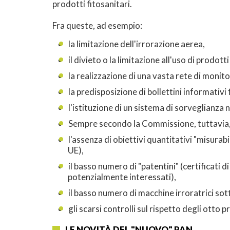
prodotti fitosanitari.
Fra queste, ad esempio:
la limitazione dell'irrorazione aerea,
il divieto o la limitazione all'uso di prodott
la realizzazione di una vasta rete di monit
la predisposizione di bollettini informativi 
l'istituzione di un sistema di sorveglianza
Sempre secondo la Commissione, tuttavia, l
l'assenza di obiettivi quantitativi "misurabi
UE),
il basso numero di "patentini" (certificati di
potenzialmente interessati),
il basso numero di macchine irroratrici sot
gli scarsi controlli sul rispetto degli otto p
LE NOVITÀ DEL "NUOVO" PAN