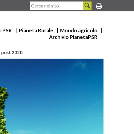
ui PSR
Pianeta Rurale
Mondo agricolo
Archivio PianetaPSR
l post 2020