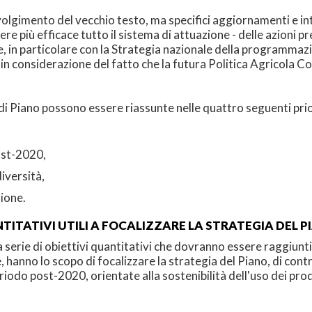
gimento del vecchio testo, ma specifici aggiornamenti e integ
e più efficace tutto il sistema di attuazione - delle azioni pr
, in particolare con la Strategia nazionale della programmazi
in considerazione del fatto che la futura Politica Agricola Co
di Piano possono essere riassunte nelle quattro seguenti prio
ost-2020,
diversità,
ione.
NTITATIVI UTILI A FOCALIZZARE LA STRATEGIA DEL 
serie di obiettivi quantitativi che dovranno essere raggiunti 
 hanno lo scopo di focalizzare la strategia del Piano, di contr
iodo post-2020, orientate alla sostenibilità dell'uso dei prod