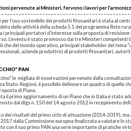
ioni pervenute ai Ministeri, fervono i lavori per l'armoni
 per l'uso sostenibile dei prodotti fitosanitari è stata al ce
'ambito delle attività della scheda 5.1 del programma Rete rur
a i principali portatori d'interesse sulla proposta di revisione
rso. L'evento è stato promosso dai tre Ministeri competenti (
ali che del mondo operativo, principali stakeholder del tema "
essionali, aziende produttrici di prodotti fitosanitari, autorit
CCHIO" PAN
izzino" le migliaia di osservazioni pervenute dalla consultazion
Stato-Regioni, è possibile delineare un quadro di quelle che so
proposta di Piano.
ta il primo aggiornamento di un Piano che in Italia è stato a
revisto dal dlgs n. 150 del 14 agosto 2012 in recepimento de
 dei risultati del primo ciclo di attuazione (2014-2019), ma a
 2017 dalla Commissione europea finalizzata a valutare lo stat
o con il suo primo PAN una serie importante di pratiche virtuo