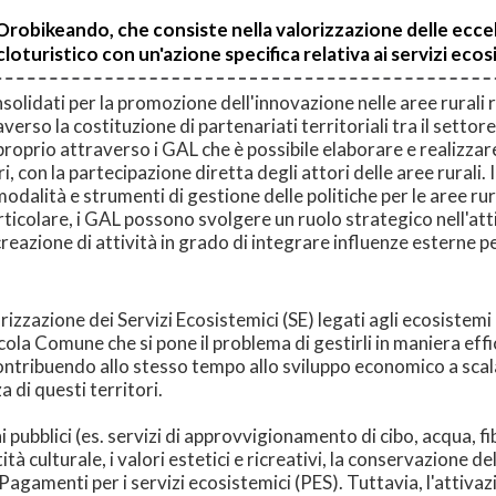
bikeando, che consiste nella valorizzazione delle eccelle
loturistico con un'azione specifica relativa ai servizi ecos
solidati per la promozione dell'innovazione nelle aree rurali 
averso la costituzione di partenariati territoriali tra il settore
proprio attraverso i GAL che è possibile elaborare e realizzare
ri, con la partecipazione diretta degli attori delle aree rura
lità e strumenti di gestione delle politiche per le aree rurali 
particolare, i GAL possono svolgere un ruolo strategico nell'at
reazione di attività in grado di integrare influenze esterne per
izzazione dei Servizi Ecosistemici (SE) legati agli ecosistemi
ola Comune che si pone il problema di gestirli in maniera effic
i contribuendo allo stesso tempo allo sviluppo economico a sc
a di questi territori.
i pubblici (es. servizi di approvvigionamento di cibo, acqua, fib
tità culturale, i valori estetici e ricreativi, la conservazione de
agamenti per i servizi ecosistemici (PES). Tuttavia, l'attivaz