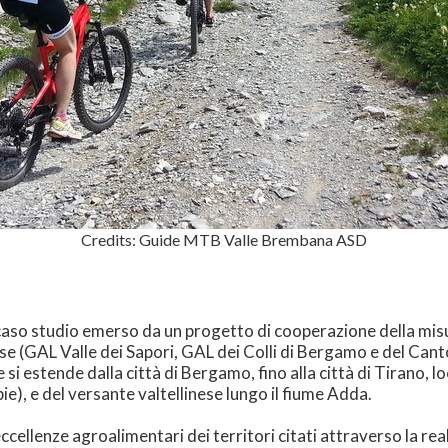
Credits: Guide MTB Valle Brembana ASD
n caso studio emerso da un progetto di cooperazione della mi
inese (GAL Valle dei Sapori, GAL dei Colli di Bergamo e del C
si estende dalla città di Bergamo, fino alla città di Tirano, lo
e), e del versante valtellinese lungo il fiume Adda.
eccellenze agroalimentari dei territori citati attraverso la rea