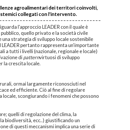
nze agroalimentari dei territori coinvolti,
istemici collegati con l'intervento.
riguarda l'approccio LEADER con il quale è
 pubblico, quello privato e la società civile
 una strategia di sviluppo locale sostenibile
li. Il LEADER pertanto rappresenta un'importante
a tutti i livelli (nazionale, regionale e locale)
tivazione di
pattern
virtuosi di sviluppo
 la crescita locale.
 rurali, ormai largamente riconosciuti nel
ace ed efficiente. Ciò al fine di regolare
ala locale, scongiurando i fenomeni che possono
re; quelli di regolazione del clima, la
lla biodiversità, ecc..) giustificando un
ione di questi meccanismi implica una serie di