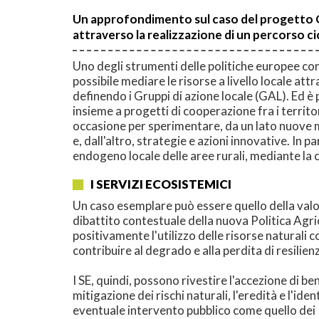
Un approfondimento sul caso del progetto Oro
attraverso la realizzazione di un percorso cic
Uno degli strumenti delle politiche europee con
possibile mediare le risorse a livello locale attr
definendo i Gruppi di azione locale (GAL). Ed è 
insieme a progetti di cooperazione fra i territo
occasione per sperimentare, da un lato nuove moda
e, dall'altro, strategie e azioni innovative. In 
endogeno locale delle aree rurali, mediante la c
I SERVIZI ECOSISTEMICI
Un caso esemplare può essere quello della valor
dibattito contestuale della nuova Politica Agric
positivamente l'utilizzo delle risorse natural
contribuire al degrado e alla perdita di resilienz
I SE, quindi, possono rivestire l'accezione di ben
mitigazione dei rischi naturali, l'eredità e l'iden
eventuale intervento pubblico come quello dei P