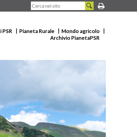
ui PSR
Pianeta Rurale
Mondo agricolo
Archivio PianetaPSR