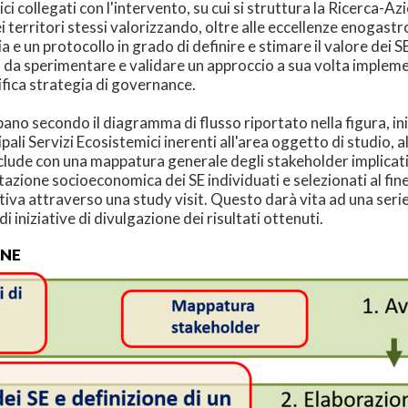
ci collegati con l'intervento, su cui si struttura la Ricerca-Azi
ei territori stessi valorizzando, oltre alle eccellenze enogastr
 un protocollo in grado di definire e stimare il valore dei SE 
a sperimentare e validare un approccio a sua volta implementa
ifica strategia di governance.
pano secondo il diagramma di flusso riportato nella figura, ini
pali Servizi Ecosistemici inerenti all'area oggetto di studio, al f
nclude con una mappatura generale degli stakeholder implicati 
tazione socioeconomica dei SE individuati e selezionati al fi
tiva attraverso una study visit. Questo darà vita ad una serie 
 iniziative di divulgazione dei risultati ottenuti.
ONE