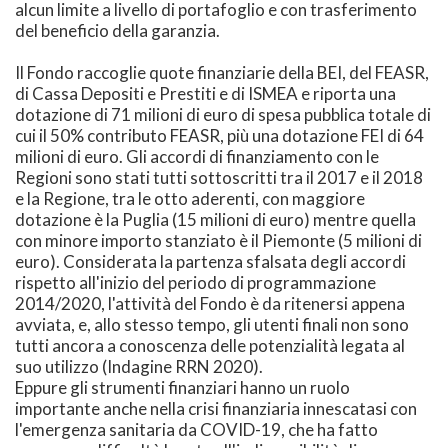
alcun limite a livello di portafoglio e con trasferimento
del beneficio della garanzia.
Il Fondo raccoglie quote finanziarie della BEI, del FEASR,
di Cassa Depositi e Prestiti e di ISMEA e riporta una
dotazione di 71 milioni di euro di spesa pubblica totale di
cui il 50% contributo FEASR, più una dotazione FEI di 64
milioni di euro. Gli accordi di finanziamento con le
Regioni sono stati tutti sottoscritti tra il 2017 e il 2018
e la Regione, tra le otto aderenti, con maggiore
dotazione è la Puglia (15 milioni di euro) mentre quella
con minore importo stanziato è il Piemonte (5 milioni di
euro). Considerata la partenza sfalsata degli accordi
rispetto all'inizio del periodo di programmazione
2014/2020, l'attività del Fondo è da ritenersi appena
avviata, e, allo stesso tempo, gli utenti finali non sono
tutti ancora a conoscenza delle potenzialità legata al
suo utilizzo (Indagine RRN 2020).
Eppure gli strumenti finanziari hanno un ruolo
importante anche nella crisi finanziaria innescatasi con
l'emergenza sanitaria da COVID-19, che ha fatto