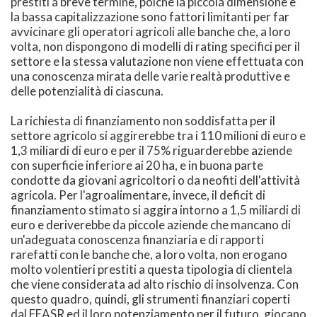
prestiti a breve termine, poiché la piccola dimensione e
la bassa capitalizzazione sono fattori limitanti per far
avvicinare gli operatori agricoli alle banche che, a loro
volta, non dispongono di modelli di rating specifici per il
settore e la stessa valutazione non viene effettuata con
una conoscenza mirata delle varie realtà produttive e
delle potenzialità di ciascuna.
La richiesta di finanziamento non soddisfatta per il
settore agricolo si aggirerebbe tra i 110 milioni di euro e
1,3 miliardi di euro e per il 75% riguarderebbe aziende
con superficie inferiore ai 20 ha, e in buona parte
condotte da giovani agricoltori o da neofiti dell'attività
agricola. Per l'agroalimentare, invece, il deficit di
finanziamento stimato si aggira intorno a 1,5 miliardi di
euro e deriverebbe da piccole aziende che mancano di
un'adeguata conoscenza finanziaria e di rapporti
rarefatti con le banche che, a loro volta, non erogano
molto volentieri prestiti a questa tipologia di clientela
che viene considerata ad alto rischio di insolvenza. Con
questo quadro, quindi, gli strumenti finanziari coperti
dal FEASR ed il loro potenziamento per il futuro, giocano