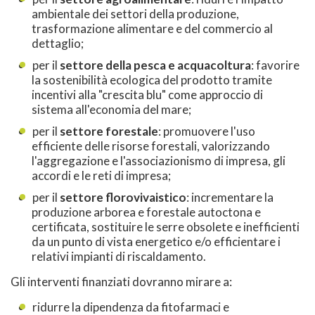
ambientale dei settori della produzione,
trasformazione alimentare e del commercio al
dettaglio;
per il
settore della pesca e acquacoltura
: favorire
la sostenibilità ecologica del prodotto tramite
incentivi alla "crescita blu" come approccio di
sistema all'economia del mare;
per il
settore forestale
: promuovere l'uso
efficiente delle risorse forestali, valorizzando
l'aggregazione e l'associazionismo di impresa, gli
accordi e le reti di impresa;
per il
settore florovivaistico
: incrementare la
produzione arborea e forestale autoctona e
certificata, sostituire le serre obsolete e inefficienti
da un punto di vista energetico e/o efficientare i
relativi impianti di riscaldamento.
Gli interventi finanziati dovranno mirare a:
ridurre la dipendenza da fitofarmaci e