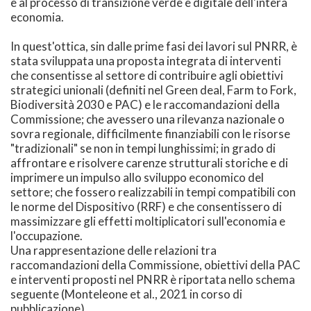
e al processo di transizione verde e digitale dell'intera
economia.
In quest'ottica, sin dalle prime fasi dei lavori sul PNRR, è
stata sviluppata una proposta integrata di interventi
che consentisse al settore di contribuire agli obiettivi
strategici unionali (definiti nel Green deal, Farm to Fork,
Biodiversità 2030 e PAC) e le raccomandazioni della
Commissione; che avessero una rilevanza nazionale o
sovra regionale, difficilmente finanziabili con le risorse
"tradizionali" se non in tempi lunghissimi; in grado di
affrontare e risolvere carenze strutturali storiche e di
imprimere un impulso allo sviluppo economico del
settore; che fossero realizzabili in tempi compatibili con
le norme del Dispositivo (RRF) e che consentissero di
massimizzare gli effetti moltiplicatori sull'economia e
l'occupazione.
Una rappresentazione delle relazioni tra
raccomandazioni della Commissione, obiettivi della PAC
e interventi proposti nel PNRR è riportata nello schema
seguente (Monteleone et al., 2021 in corso di
pubblicazione).