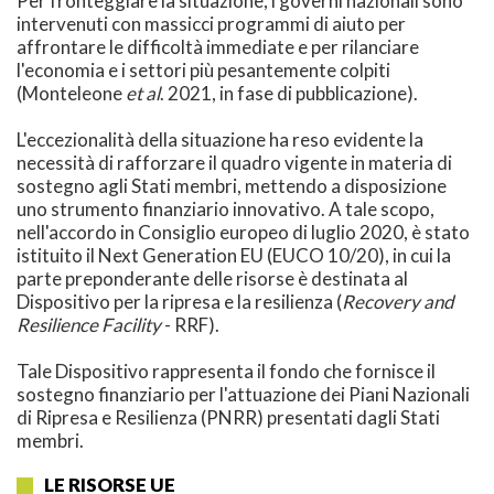
Per fronteggiare la situazione, i governi nazionali sono
intervenuti con massicci programmi di aiuto per
affrontare le difficoltà immediate e per rilanciare
l'economia e i settori più pesantemente colpiti
(Monteleone
et al
. 2021, in fase di pubblicazione).
L'eccezionalità della situazione ha reso evidente la
necessità di rafforzare il quadro vigente in materia di
sostegno agli Stati membri, mettendo a disposizione
uno strumento finanziario innovativo. A tale scopo,
nell'accordo in Consiglio europeo di luglio 2020, è stato
istituito il Next Generation EU (EUCO 10/20), in cui la
parte preponderante delle risorse è destinata al
Dispositivo per la ripresa e la resilienza (
Recovery and
Resilience Facility
- RRF).
Tale Dispositivo rappresenta il fondo che fornisce il
sostegno finanziario per l'attuazione dei Piani Nazionali
di Ripresa e Resilienza (PNRR) presentati dagli Stati
membri.
LE RISORSE UE