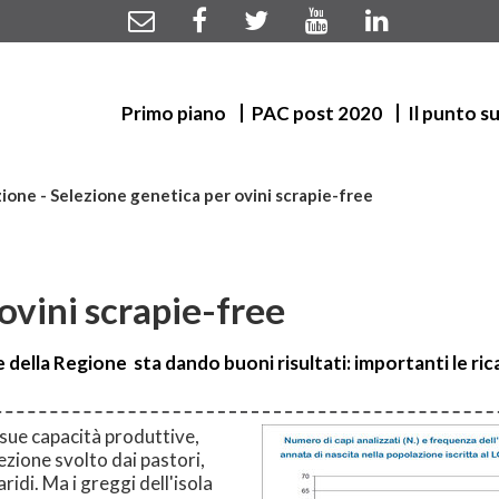
Primo piano
PAC post 2020
Il punto s
ione - Selezione genetica per ovini scrapie-free
ovini scrapie-free
ne della Regione sta dando buoni risultati: importanti le ri
 sue capacità produttive,
lezione svolto dai pastori,
ridi. Ma i greggi dell'isola