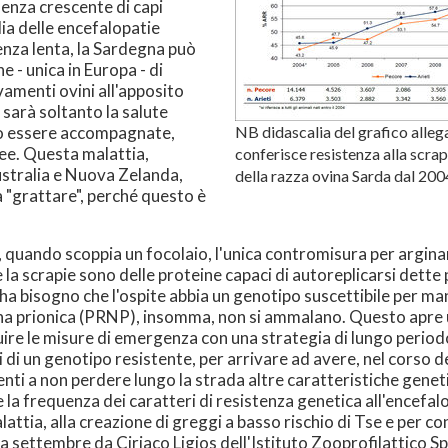
senza crescente di capi
lia delle encefalopatie
enza lenta, la Sardegna può
e - unica in Europa - di
evamenti ovini all'apposito
sarà soltanto la salute
no essere accompagnate,
NB didascalia del grafico alleg
free. Questa malattia,
conferisce resistenza alla scrapi
ustralia e Nuova Zelanda,
della razza ovina Sarda dal 200
a "grattare", perché questo è
 quando scoppia un focolaio, l'unica contromisura per arginar
 la scrapie sono delle proteine capaci di autoreplicarsi dette
e ha bisogno che l'ospite abbia un genotipo suscettibile per ma
ina prionica (PRNP), insomma, non si ammalano. Questo apre un
ire le misure di emergenza con una strategia di lungo periodo.
i di un genotipo resistente, per arrivare ad avere, nel corso
ti a non perdere lungo la strada altre caratteristiche geneti
 la frequenza dei caratteri di resistenza genetica all'encefa
attia, alla creazione di greggi a basso rischio di Tse e per co
a settembre da Ciriaco Ligios dell'Istituto Zooprofilattico 