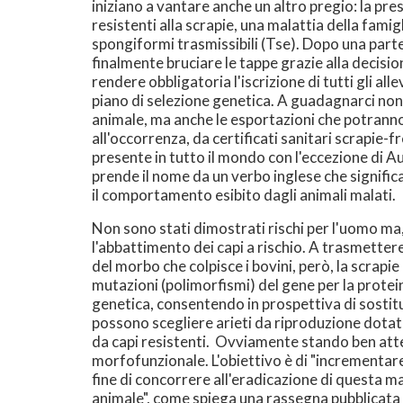
iniziano a vantare anche un altro pregio: la pre
resistenti alla scrapie, una malattia della famig
spongiformi trasmissibili (Tse). Dopo una part
finalmente bruciare le tappe grazie alla decision
rendere obbligatoria l'iscrizione di tutti gli all
piano di selezione genetica. A guadagnarci non 
animale, ma anche le esportazioni che potran
all'occorrenza, da certificati sanitari scrapie-
presente in tutto il mondo con l'eccezione di A
prende il nome da un verbo inglese che signific
il comportamento esibito dagli animali malati.
Non sono stati dimostrati rischi per l'uomo ma,
l'abbattimento dei capi a rischio. A trasmettere
del morbo che colpisce i bovini, però, la scrapi
mutazioni (polimorfismi) del gene per la prote
genetica, consentendo in prospettiva di sostitu
possono scegliere arieti da riproduzione dotat
da capi resistenti. Ovviamente stando ben atten
morfofunzionale. L'obiettivo è di "incrementare
fine di concorrere all'eradicazione di questa mal
animale", come spiega una rassegna pubblicata 