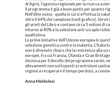
di Agris, l'agenzia regionale per la ricerca scien
Il programma è già a buon punto per quanto rigua
Nell'élite ovina - quella in cui si effettua la v
oltre il 64% del campione (vedi grafico). Servi
gli arieti del Libro e contano circa 3 milioni d
intorno al 40% e la selezione anti-scrapie rich
qualitativa.
Le prime iniziative dell'Unione europea in ques
selezione genetica contro la malattia. L'Italia
non è divenuto chiaro che la resistenza alla s
europei, fra cui Francia, Olanda e Gran Bretagna
decisiva per il decollo del programma sardo, ne
allevamenti non sottoposti a restrizioni sanitar
regioni a recuperare il tempo perduto, a comin
Anna Meldolesi