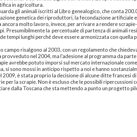
tifica in agricoltura.
rda gli animali iscritti al Libro genealogico, che conta 200.00
alutazione genetica dei riproduttori, la fecondazione artificiale
rà ancora molto lavoro, invece, per arrivare a rendere scrapie-
i capi. Presumibilmente la percentuale di partenza di animali re
iede tempi lunghi perché deve essere armonizzata con quella p
to campo risalgono al 2003, con un regolamento che chiedeva a 
 ha provveduto nel 2004, ma l'adesione al programma da parte 
crapie avrebbe potuto imporsi sul mercato internazionale com
, si sono mossi in anticipo rispetto a noi e hanno sostanzialm
l 2009, è stata proprio la decisione di alcune ditte francesi 
ie per la scrapie. Non è escluso che le possibili ripercussioni
ciare dalla Toscana che sta mettendo a punto un progetto pil