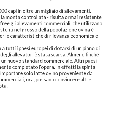
0 capi in oltre un migliaio di allevamenti.
 e la monta controllata - risulta ormai resistente
free gli allevamenti commerciali, che utilizzano
sistenti nel grosso della popolazione ovina è
er le caratteristiche di rilevanza economica e
tutti i paesi europei di dotarsi di un piano di
degli allevatori è stata scarsa. Almeno finché
e un nuovo standard commerciale. Altri paesi
ente completato l'opera. In effetti la spinta
di importare solo latte ovino proveniente da
 commerciali, ora, possano convincere altre
ota.