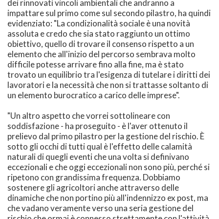
dei rinnovati vincoli ambientali che andranno a
impattare sul primo come sul secondo pilastro, ha quindi
evidenziato: "La condizionalità sociale è una novità
assoluta e credo che sia stato raggiunto un ottimo
obiettivo, quello di trovare il consenso rispetto a un
elemento che all'inizio del percorso sembrava molto
difficile potesse arrivare fino alla fine, ma è stato
trovato un equilibrio tra l'esigenza di tutelare i diritti dei
lavoratori e la necessità che non si trattasse soltanto di
un elemento burocratico a carico delle imprese".
"Un altro aspetto che vorrei sottolineare con
soddisfazione - ha proseguito - è l'aver ottenuto il
prelievo dal primo pilastro per la gestione del rischio. È
sotto gli occhi di tutti qual è l'effetto delle calamità
naturali di quegli eventi che una volta si definivano
eccezionali e che oggi eccezionali non sono più, perché si
ripetono con grandissima frequenza. Dobbiamo
sostenere gli agricoltori anche attraverso delle
dinamiche che non portino più all'indennizzo ex post, ma
che vadano veramente verso una seria gestione del
rischio che ormai è connesso strettamente con l'attività