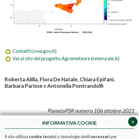
Contatti (crea.gov.it)
Vai al sito del progetto Agrometeore (reterurale.it)
Roberta
Alilla
, Flora
De Natale
, Chiara Epifani,
Barbara Parisse
e
Antonella
Pontrandolfi
PianetaPSR numero 106 ottobre 2021
x
INFORMATIVA COOKIE
Il sito utilizza
cookie tecnici
o tecnologie simili
necessari
per