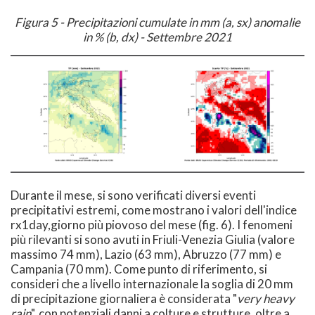
Figura 5 - Precipitazioni cumulate in mm (a, sx) anomalie
in % (b, dx) - Settembre 2021
Durante il mese, si sono verificati diversi eventi
precipitativi estremi, come mostrano i valori dell'indice
rx1day,giorno più piovoso del mese (fig. 6). I fenomeni
più rilevanti si sono avuti in Friuli-Venezia Giulia (valore
massimo 74 mm), Lazio (63 mm), Abruzzo (77 mm) e
Campania (70 mm). Come punto di riferimento, si
consideri che a livello internazionale la soglia di 20 mm
di precipitazione giornaliera è considerata "
very heavy
rain
", con potenziali danni a colture e strutture, oltre a