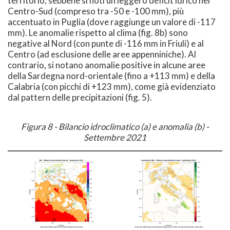
territorio, sebbene si noti un leggero deficit idrico nel
Centro-Sud (compreso tra -50 e -100 mm), più
accentuato in Puglia (dove raggiunge un valore di -117
mm). Le anomalie rispetto al clima (fig. 8b) sono
negative al Nord (con punte di -116 mm in Friuli) e al
Centro (ad esclusione delle aree appenniniche). Al
contrario, si notano anomalie positive in alcune aree
della Sardegna nord-orientale (fino a +113 mm) e della
Calabria (con picchi di +123 mm), come già evidenziato
dal pattern delle precipitazioni (fig. 5).
Figura 8 - Bilancio idroclimatico (a) e anomalia (b) -
Settembre 2021