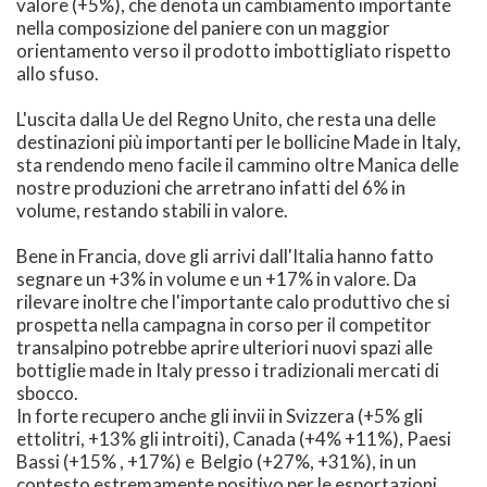
valore (+5%), che denota un cambiamento importante
nella composizione del paniere con un maggior
orientamento verso il prodotto imbottigliato rispetto
allo sfuso.
L'uscita dalla Ue del Regno Unito, che resta una delle
destinazioni più importanti per le bollicine Made in Italy,
sta rendendo meno facile il cammino oltre Manica delle
nostre produzioni che arretrano infatti del 6% in
volume, restando stabili in valore.
Bene in Francia, dove gli arrivi dall'Italia hanno fatto
segnare un +3% in volume e un +17% in valore. Da
rilevare inoltre che l'importante calo produttivo che si
prospetta nella campagna in corso per il competitor
transalpino potrebbe aprire ulteriori nuovi spazi alle
bottiglie made in Italy presso i tradizionali mercati di
sbocco.
In forte recupero anche gli invii in Svizzera (+5% gli
ettolitri, +13% gli introiti), Canada (+4% +11%), Paesi
Bassi (+15% , +17%) e Belgio (+27%, +31%), in un
contesto estremamente positivo per le esportazioni