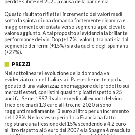
perdite subite nel 2020 a causa della pandemia.
Questo risultato riflette l'incremento dei valori medi,
sotto la spinta di una domanda fortemente dinamica e
maggiormente orientata verso segmenti a più elevato
valore aggiunto. A tal proposito si evidenzia la brillante
performance dei vini Dop (+17% i valori), trainati sia dal
segmento dei fermi (+15%) sia da quello degli spumanti
(+27%).
PREZZI
Nel sottolineare l'evoluzione della domanda va
evidenziato come l'Italia sia il Paese che nel tempo ha
goduto di una valorizzazione maggiore del prodotto sui
mercati esteri, con listini quasi triplicati rispetto a 25
anni fa. Se nel 1997 il valore medio all'export del vino
tricolore era di 1,3 euro al litro, nel 2020 si sono
raggiunti mediamente i 3 euro al litro per un incremento
del 129%. Nello stesso periodo la Francia ha fatto
registrare una flessione del 15% scendendo a 4,2 euro
al litro rispetto ai 5 euro del 2007 e la Spagna è cresciuta