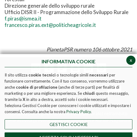
Direzione generale dello sviluppo rurale
Ufficio DISR II - Programmazione dello Sviluppo Rurale
f.piras@ismea.it
francesco.piras.ext@politicheagricole.it
PianetaPSR numero 106 ottobre 2021
x
INFORMATIVA COOKIE
Il sito utilizza
cookie tecnici
o tecnologie simili
necessari
per
funzionare correttamente. Con il tuo consenso, vorremmo utilizzare
anche
cookie di profilazione
(anche di terze parti) per finalità di
marketing o per una migliore esperienza. Se
chiudi
questo messaggio,
tramite la
X
in alto a destra, accetti solo i cookie necessari.
Seleziona Gestisci Cookie per conoscere i cookie utilizzati e impostare i
Pubblicazione realizzata con il contributo FEASR (Fondo
consensi. Consulta anche la nostra
Privacy Policy
.
europeo per l'agricoltura e lo sviluppo rurale) nell'ambito
delle attività previste dal programma Rete Rurale Nazionale
GESTISCI COOKIE
2014-2020
Social media policy
|
Informativa Privacy
|
Cookie Policy