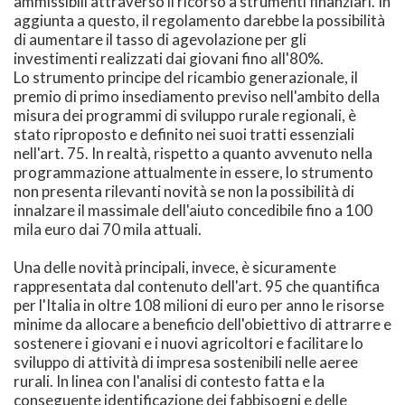
ammissibili attraverso il ricorso a strumenti finanziari. In
aggiunta a questo, il regolamento darebbe la possibilità
di aumentare il tasso di agevolazione per gli
investimenti realizzati dai giovani fino all'80%.
Lo strumento principe del ricambio generazionale, il
premio di primo insediamento previso nell'ambito della
misura dei programmi di sviluppo rurale regionali, è
stato riproposto e definito nei suoi tratti essenziali
nell'art. 75. In realtà, rispetto a quanto avvenuto nella
programmazione attualmente in essere, lo strumento
non presenta rilevanti novità se non la possibilità di
innalzare il massimale dell'aiuto concedibile fino a 100
mila euro dai 70 mila attuali.
Una delle novità principali, invece, è sicuramente
rappresentata dal contenuto dell'art. 95 che quantifica
per l'Italia in oltre 108 milioni di euro per anno le risorse
minime da allocare a beneficio dell'obiettivo di attrarre e
sostenere i giovani e i nuovi agricoltori e facilitare lo
sviluppo di attività di impresa sostenibili nelle aeree
rurali. In linea con l'analisi di contesto fatta e la
conseguente identificazione dei fabbisogni e delle