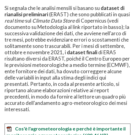
Si segnala che le analisi mensili si basano su
dataset di
rianalisi preliminari
(ERA5T) che sono pubblicati in quasi
real time
sul
Climate Data Store
di Copernicus (vedi
documento su Metodologia al link riportato in basso); la
successiva validazione dei dati, che avviene nell'arco di
tre mesi, potrebbe evidenziare errori o scostamenti che
solitamente sono trascurabili. Per i mesi di settembre,
ottobre e novembre 2021, i
dataset finali
di ERA5
risultano diversi da ERA5T, poiché il Centro Europeo per
le previsioni meteorologiche a medio termine (ECMWF),
ente fornitore dei dati, ha dovuto correggere alcune
delle variabili in input alla stima degli indici qui
presentati. Pertanto, in coda al presente articolo, si
riportano alcune elaborazioni relative ai report
precedenti, in modo da fornire al lettore un quadro più
accurato dell'andamento agro-meteorologico dei mesi
interessati.
Cos'è l'agrometeorologia e perché è importante il