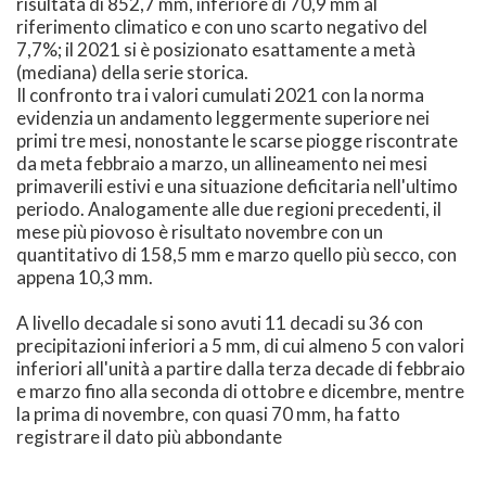
risultata di 852,7 mm, inferiore di 70,9 mm al
riferimento climatico e con uno scarto negativo del
7,7%; il 2021 si è posizionato esattamente a metà
(mediana) della serie storica.
Il confronto tra i valori cumulati 2021 con la norma
evidenzia un andamento leggermente superiore nei
primi tre mesi, nonostante le scarse piogge riscontrate
da meta febbraio a marzo, un allineamento nei mesi
primaverili estivi e una situazione deficitaria nell'ultimo
periodo. Analogamente alle due regioni precedenti, il
mese più piovoso è risultato novembre con un
quantitativo di 158,5 mm e marzo quello più secco, con
appena 10,3 mm.
A livello decadale si sono avuti 11 decadi su 36 con
precipitazioni inferiori a 5 mm, di cui almeno 5 con valori
inferiori all'unità a partire dalla terza decade di febbraio
e marzo fino alla seconda di ottobre e dicembre, mentre
la prima di novembre, con quasi 70 mm, ha fatto
registrare il dato più abbondante