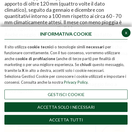
apporto di oltre 120 mm (quattro volte il dato
climatico), seguito da gennaio e dicembre con
quantitativi intorno a 100 mm rispetto ai circa 60 - 70
mm climaticamente attesi. Il mese con meno pioggia è
stato agosto con poco più di 11 mm.
x
INFORMATIVA COOKIE
Anche maggio, con un apporto di 18 mm, ha fatto
registrare uno scarso apporto di pioggia con poco meno
di un terzo del dato climatico (52,3 mm). Le decadi che
Il sito utilizza
cookie tecnici
o tecnologie simili
necessari
per
hanno fornito il contributo maggiore sono state la prima
funzionare correttamente. Con il tuo consenso, vorremmo utilizzare
di dicembre (61,6 mm), la seconda di novembre (55,2
anche
cookie di profilazione
(anche di terze parti) per finalità di
marketing o per una migliore esperienza. Se
chiudi
questo messaggio,
mm) e la prima di gennaio (50,3 mm).
tramite la
X
in alto a destra, accetti solo i cookie necessari.
Seleziona Gestisci Cookie per conoscere i cookie utilizzati e impostare i
Le decadi nelle quali si sono avute piogge inferiori a 5
consensi. Consulta anche la nostra
Privacy Policy
.
mm sono state principalmente da fine maggio fino a
metà agosto.
GESTISCI COOKIE
CALABRIA
ACCETTA SOLO I NECESSARI
ACCETTA TUTTI