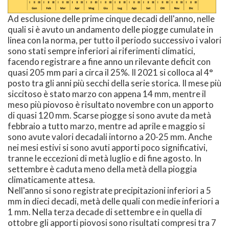
Ad esclusione delle prime cinque decadi dell'anno, nelle
quali si è avuto un andamento delle piogge cumulate in
linea con la norma, per tutto il periodo successivo i valori
sono stati sempre inferiori ai riferimenti climatici,
facendo registrare a fine anno un rilevante deficit con
quasi 205 mm pari a circa il 25%. Il 2021 si colloca al 4°
posto tra gli anni più secchi della serie storica. Il mese più
siccitoso è stato marzo con appena 14 mm, mentre il
meso più piovoso è risultato novembre con un apporto
di quasi 120 mm. Scarse piogge si sono avute da metà
febbraio a tutto marzo, mentre ad aprile e maggio si
sono avute valori decadali intorno a 20-25 mm. Anche
nei mesi estivi si sono avuti apporti poco significativi,
tranne le eccezioni di metà luglio e di fine agosto. In
settembre è caduta meno della metà della pioggia
climaticamente attesa.
Nell'anno si sono registrate precipitazioni inferiori a 5
mm in dieci decadi, metà delle quali con medie inferiori a
1 mm. Nella terza decade di settembre e in quella di
ottobre gli apporti piovosi sono risultati compresi tra 7