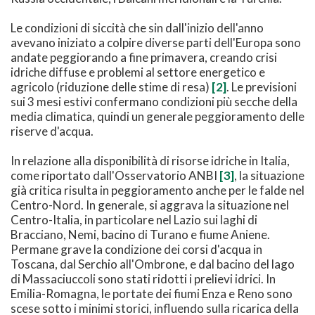
Le condizioni di siccità che sin dall'inizio dell'anno
avevano iniziato a colpire diverse parti dell'Europa sono
andate peggiorando a fine primavera, creando crisi
idriche diffuse e problemi al settore energetico e
agricolo (riduzione delle stime di resa)
[2]
. Le previsioni
sui 3 mesi estivi confermano condizioni più secche della
media climatica, quindi un generale peggioramento delle
riserve d'acqua.
In relazione alla disponibilità di risorse idriche in Italia,
come riportato dall'Osservatorio ANBI
[3]
, la situazione
già critica risulta in peggioramento anche per le falde nel
Centro-Nord. In generale, si aggrava la situazione nel
Centro-Italia, in particolare nel Lazio sui laghi di
Bracciano, Nemi, bacino di Turano e fiume Aniene.
Permane grave la condizione dei corsi d'acqua in
Toscana, dal Serchio all'Ombrone, e dal bacino del lago
di Massaciuccoli sono stati ridotti i prelievi idrici. In
Emilia-Romagna, le portate dei fiumi Enza e Reno sono
scese sotto i minimi storici, influendo sulla ricarica della