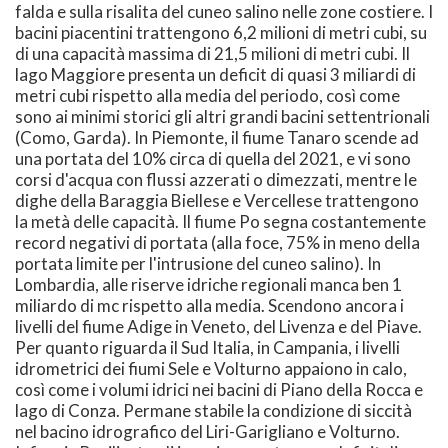
falda e sulla risalita del cuneo salino nelle zone costiere. I
bacini piacentini trattengono 6,2 milioni di metri cubi, su
di una capacità massima di 21,5 milioni di metri cubi. Il
lago Maggiore presenta un deficit di quasi 3 miliardi di
metri cubi rispetto alla media del periodo, così come
sono ai minimi storici gli altri grandi bacini settentrionali
(Como, Garda). In Piemonte, il fiume Tanaro scende ad
una portata del 10% circa di quella del 2021, e vi sono
corsi d'acqua con flussi azzerati o dimezzati, mentre le
dighe della Baraggia Biellese e Vercellese trattengono
la metà delle capacità. Il fiume Po segna costantemente
record negativi di portata (alla foce, 75% in meno della
portata limite per l'intrusione del cuneo salino). In
Lombardia, alle riserve idriche regionali manca ben 1
miliardo di mc rispetto alla media. Scendono ancora i
livelli del fiume Adige in Veneto, del Livenza e del Piave.
Per quanto riguarda il Sud Italia, in Campania, i livelli
idrometrici dei fiumi Sele e Volturno appaiono in calo,
così come i volumi idrici nei bacini di Piano della Rocca e
lago di Conza. Permane stabile la condizione di siccità
nel bacino idrografico del Liri-Garigliano e Volturno.