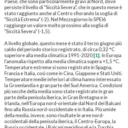
Paese, che sono particolarmente gravi al Nord, dove
persiste il livello di "Siccità Severa", che in questo mese è
stato raggiunto anche al Centro sfiorando la soglia di
"Siccità Estrema" (-2). Nel Mezzogiorno lo SPEI6
raggiunge un valore molto prossimo alla soglia di
"Siccità Severa" (-1,5).
A livello globale, questo mese è stato il terzo giugno più
caldo del periodo storico registrato, di circa 0,32 °C
superiore alla media climatica 1991-2020
[1]
. In Europa
l'anomalia rispetto alla media climatica supera +1,5 °C.
Temperature estreme si sono registrate in Spagna,
Francia e Italia, così come in Cina, Giappone e Stati Uniti.
Temperature medie inferiori al clima hanno interessato
la Groenlandia e gran parte del Sud America. Condizioni
più secche della media sono state registrate in gran
parte della penisola iberica, in Gran Bretagna e in
Irlanda, nell'Europa nord-orientale dal Nord dei Balcani
fino alla Russia nord-occidentale e in Italia. Più umide
della media, invece, sono risultate le aree nord-
occidentali della penisola iberica, il Centro-Europa, la
Russia occidentale, i Balcani meridionali e la Turchia.