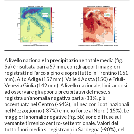
A livello nazionale la
precipitazione
totale media (fig.
5a) è risultata pari a 57 mm, con gli apporti maggiori
registrati nell'arco alpino e soprattutto in Trentino (161
mm), Alto Adige (157 mm), Valle d'Aosta (150) e Friuli-
Venezia Giulia (142 mm). A livello nazionale, limitandosi
ad osservare gli apporti precipitativi del mese, si
registra un'anomalia negativa pari a -33%, più
accentuata nel Centro (-64%), in linea con i dati nazionali
nel Mezzogiorno (-37%) e meno forte al Nord (-15%). Le
maggiori anomalie negative (fig. 5b) sono diffuse sul
versante tirrenico centro-settentrionale. Valori del
tutto fuori media si registrano in Sardegna (-90%), nel