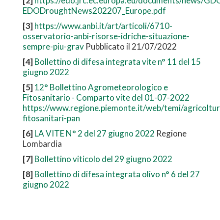
[2]
https://edo.jrc.ec.europa.eu/documents/news/GD
EDODroughtNews202207_Europe.pdf
[3]
https://www.anbi.it/art/articoli/6710-
osservatorio-anbi-risorse-idriche-situazione-
sempre-piu-grav
Pubblicato il 21/07/2022
[4]
Bollettino di difesa integrata vite n° 11 del 15
giugno 2022
[5]
12° Bollettino Agrometeorologico e
Fitosanitario - Comparto vite del 01-07-2022
https://www.regione.piemonte.it/web/temi/agricoltura
fitosanitari-pan
[6]
LA VITE N° 2 del 27 giugno 2022
Regione
Lombardia
[7]
Bollettino viticolo del 29 giugno 2022
[8]
Bollettino di difesa integrata olivo n° 6 del 27
giugno 2022