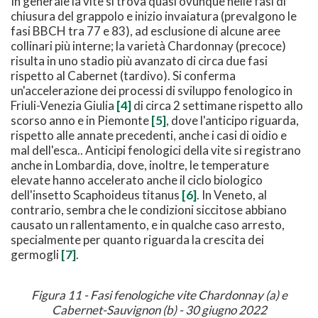
In generale la vite si trova quasi ovunque nelle fasi di
chiusura del grappolo e inizio invaiatura (prevalgono le
fasi BBCH tra 77 e 83), ad esclusione di alcune aree
collinari più interne; la varietà Chardonnay (precoce)
risulta in uno stadio più avanzato di circa due fasi
rispetto al Cabernet (tardivo). Si conferma
un'accelerazione dei processi di sviluppo fenologico in
Friuli-Venezia Giulia
[4]
di circa 2 settimane rispetto allo
scorso anno e in Piemonte
[5]
, dove l'anticipo riguarda,
rispetto alle annate precedenti, anche i casi di oidio e
mal dell'esca.. Anticipi fenologici della vite si registrano
anche in Lombardia, dove, inoltre, le temperature
elevate hanno accelerato anche il ciclo biologico
dell'insetto Scaphoideus titanus
[6]
. In Veneto, al
contrario, sembra che le condizioni siccitose abbiano
causato un rallentamento, e in qualche caso arresto,
specialmente per quanto riguarda la crescita dei
germogli
[7]
.
Figura 11 - Fasi fenologiche vite Chardonnay (a) e
Cabernet-Sauvignon (b) - 30 giugno 2022