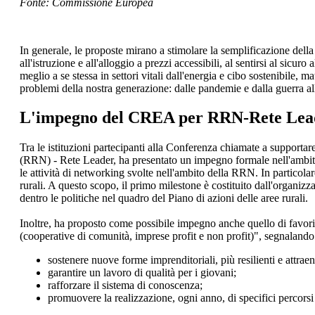
Fonte: Commissione Europea
In generale, le proposte mirano a stimolare la semplificazione della 
all'istruzione e all'alloggio a prezzi accessibili, al sentirsi al sic
meglio a se stessa in settori vitali dall'energia e cibo sostenibile, 
problemi della nostra generazione: dalle pandemie e dalla guerra a
L'impegno del CREA per RRN-Rete Lea
Tra le istituzioni partecipanti alla Conferenza chiamate a support
(RRN) - Rete Leader, ha presentato un impegno formale nell'ambito 
le attività di networking svolte nell'ambito della RRN. In particolar
rurali. A questo scopo, il primo milestone è costituito dall'organizza
dentro le politiche nel quadro del Piano di azioni delle aree rurali.
Inoltre, ha proposto come possibile impegno anche quello di favorire
(cooperative di comunità, imprese profit e non profit)", segnalando l'i
sostenere nuove forme imprenditoriali, più resilienti e attraent
garantire un lavoro di qualità per i giovani;
rafforzare il sistema di conoscenza;
promuovere la realizzazione, ogni anno, di specifici percorsi d