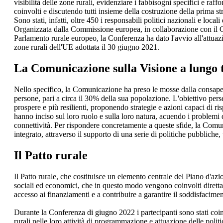
visibilità delle zone rurali, evidenziare i fabbisogni specifici e raff
coinvolti e discutendo tutti insieme della costruzione della prima st
Sono stati, infatti, oltre 450 i responsabili politici nazionali e loc
Organizzata dalla Commissione europea, in collaborazione con il C
Parlamento rurale europeo, la Conferenza ha dato l'avvio all'attua
zone rurali dell'UE adottata il 30 giugno 2021.
La Comunicazione sulla Visione a lungo t
Nello specifico, la Comunicazione ha preso le mosse dalla consapev
persone, pari a circa il 30% della sua popolazione. L'obiettivo pers
prospere e più resilienti, proponendo strategie e azioni capaci di 
hanno inciso sul loro ruolo e sulla loro natura, acuendo i problemi 
connettività. Per rispondere concretamente a queste sfide, la Com
integrato, attraverso il supporto di una serie di politiche pubblich
Il Patto rurale
Il Patto rurale, che costituisce un elemento centrale del Piano d'azio
sociali ed economici, che in questo modo vengono coinvolti direttam
accesso ai finanziamenti e a contribuire a garantire il soddisfacimen
Durante la Conferenza di giugno 2022 i partecipanti sono stati coinv
rurali nelle loro attività di programmazione e attuazione delle polit