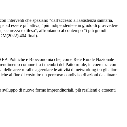
con interventi che spaziano "dall'accesso all'assistenza sanitaria,
Europa ad essere più attiva, "più indipendente e in grado di provvedere
tica, sicurezza e difesa", affrontando al contempo "i più grandi
(COM(2022) 404 final).
 il CREA-Politiche e Bioeconomia che, come Rete Rurale Nazionale
pprendimento comune tra i membri del Patto rurale, in coerenza con
elle aree rurali e agevolare le attività di networking tra gli attori
itiche al fine di costruire un percorso condiviso di azioni da attuare
sviluppo di nuove forme imprenditoriali, più resilienti e attraenti