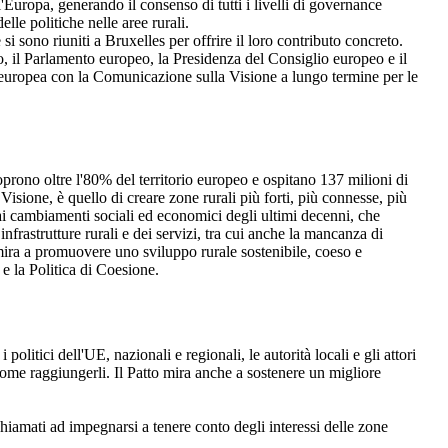
ell'Europa, generando il consenso di tutti i livelli di governance
lle politiche nelle aree rurali.
si sono riuniti a Bruxelles per offrire il loro contributo concreto.
 il Parlamento europeo, la Presidenza del Consiglio europeo e il
 europea con la Comunicazione sulla Visione a lungo termine per le
rono oltre l'80% del territorio europeo e ospitano 137 milioni di
isione, è quello di creare zone rurali più forti, più connesse, più
dai cambiamenti sociali ed economici degli ultimi decenni, che
frastrutture rurali e dei servizi, tra cui anche la mancanza di
ira a promuovere uno sviluppo rurale sostenibile, coeso e
 e la Politica di Coesione.
olitici dell'UE, nazionali e regionali, le autorità locali e gli attori
come raggiungerli. Il Patto mira anche a sostenere un migliore
chiamati ad impegnarsi a tenere conto degli interessi delle zone