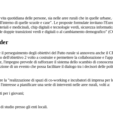
vita quotidiana delle persone, sia nelle aree rurali che in quelle urbane, 
uro all'interno di quelle scuole e case". Le proposte formulate invitano l'
materiali e medicinali, chip digitali e tecnologie verdi, sicurezza informa
lle doppie transizioni verdi e digitali o al cambiamento demografico" 
der
are il perseguimento degli obiettivi del Patto rurale si annovera anche
dell'obiettivo 2 volto a costruire e permettere la collaborazione e l'a
e, l'impegno prevede di rafforzare il sistema dello scambio di conoscenza d
zione di un evento che possa facilitare il dialogo tra i decisori delle pol
 la "realizzazione di spazi di co-working e incubatori di impresa per lo 
nteresse a pianificare una serie di interventi nelle aree rurali, volti a:
i per i giovani;
i studio presso gli enti locali.