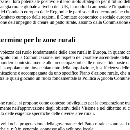
orzare il loro potenziale positivo e il loro ruolo strategico per il futuro d
rategia rurale globale a livello dell'UE, in modo da aumentare l'impatto de
ali del Comitato europeo delle Regioni e le parti sociali ed economiche che 
omitato europeo delle regioni, il Comitato economico e sociale europeo,
zione dell'impegno di creare un patto rurale, assunto dalla Commissione
ermine per le zone rurali
olezza del ruolo fondamentale delle aree rurali in Europa, in quanto cop
eguito con la Comunicazione, nel rispetto del carattere ascendente della V
rispondere contestualmente alle preoccupazioni e alle nuove sfide poste 
di spopolamento, invecchiamento della popolazione, insufficienza delle in
unicazione è accompagnata da uno specifico Piano d'azione rurale, che m
e, tra le quali giocano un ruolo fondamentale la Politica Agricola Comune
ne rurale, si propone come contesto privilegiato per la cooperazione tra i p
ente nell'approvazione degli obiettivi della Visione e nel dibattito su 
to delle esigenze specifiche delle diverse aree rurali.
olti nella progettazione della governance del Patto rurale e sono stati 
iche e, più in generale, connesse allo sviluppo locale.