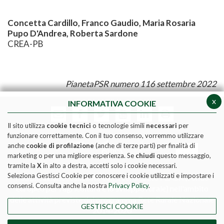
Concetta Cardillo, Franco Gaudio, Maria Rosaria
Pupo D'Andrea, Roberta Sardone
CREA-PB
PianetaPSR numero 116 settembre 2022
x
INFORMATIVA COOKIE
Il sito utilizza
cookie tecnici
o tecnologie simili
necessari
per
funzionare correttamente. Con il tuo consenso, vorremmo utilizzare
anche
cookie di profilazione
(anche di terze parti) per finalità di
marketing o per una migliore esperienza. Se
chiudi
questo messaggio,
tramite la
X
in alto a destra, accetti solo i cookie necessari.
Seleziona Gestisci Cookie per conoscere i cookie utilizzati e impostare i
Pubblicazione realizzata con il contributo FEASR (Fondo
consensi. Consulta anche la nostra
Privacy Policy
.
europeo per l'agricoltura e lo sviluppo rurale) nell'ambito
delle attività previste dal programma Rete Rurale Nazionale
GESTISCI COOKIE
2014-2020
Social media policy
|
Informativa Privacy
|
Cookie Policy