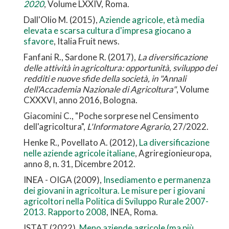
2020
, Volume LXXIV, Roma.
Dall'Olio M. (2015),
Aziende agricole, età media
elevata e scarsa cultura d'impresa giocano a
sfavore
, Italia Fruit news.
Fanfani R., Sardone R. (2017),
La diversificazione
delle attività in agricoltura: opportunità, sviluppo dei
redditi e nuove sfide della società, in "Annali
dell'Accademia Nazionale di Agricoltura"
, Volume
CXXXVI, anno 2016, Bologna.
Giacomini C., "Poche sorprese nel Censimento
dell'agricoltura",
L'Informatore Agrario
, 27/2022.
Henke R., Povellato A. (2012),
La diversificazione
nelle aziende agricole italiane
, Agriregionieuropa,
anno 8, n. 31, Dicembre 2012.
INEA - OIGA (2009),
Insediamento e permanenza
dei giovani in agricoltura. Le misure per i giovani
agricoltori nella Politica di Sviluppo Rurale 2007-
2013. Rapporto 2008
, INEA, Roma.
ISTAT (2022),
Meno aziende agricole (ma più