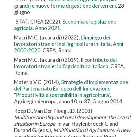
grandi) e nuove forme di gestione dei terreni
, 28
giugno
ISTAT, CREA (2022),
Economia e legislazione
agricola. Anno 2021
.
Macrì M.C. (a cura di) (2022),
L'impiego dei
lavoratori stranieri nell'agricoltura in Italia. Anni
2000-2020
, CREA, Roma.
Macrì M.C. (a cura di) (2019),
Il contributo dei
lavoratori stranieri all'agricoltura italiana
, CREA,
Roma.
Materia V.C. (2014),
Strategie di implementazione
del Partenariato Europeo dell'Innovazione
"Produttività e sostenibilità in agricoltura"
,
Agriregionieuropa, anno 10, n. 37, Giugno 2014.
Roep D., Van Der Ploeg J.D. (2003),
Multifunctionality and rural development: the actual
situation in Europe
, in van Huylenbroeck G and
Durand G. (eds.),
Multifunctional Agriculture. A new
paradigm for European Agriculture and Rural