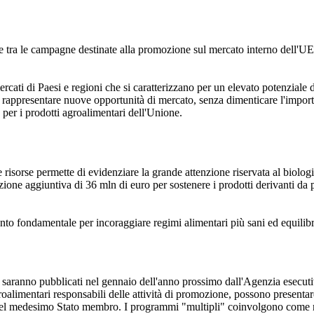
e tra le campagne destinate alla promozione sul mercato interno dell'UE e
mercati di Paesi e regioni che si caratterizzano per un elevato potenzia
appresentare nuove opportunità di mercato, senza dimenticare l'importa
 per i prodotti agroalimentari dell'Unione.
elle risorse permette di evidenziare la grande attenzione riservata al bio
zione aggiuntiva di 36 mln di euro per sostenere i prodotti derivanti da pr
ento fondamentale per incoraggiare regimi alimentari più sani ed equilibr
saranno pubblicati nel gennaio dell'anno prossimo dall'Agenzia esecutiva
groalimentari responsabili delle attività di promozione, possono presenta
i del medesimo Stato membro. I programmi "multipli" coinvolgono come 