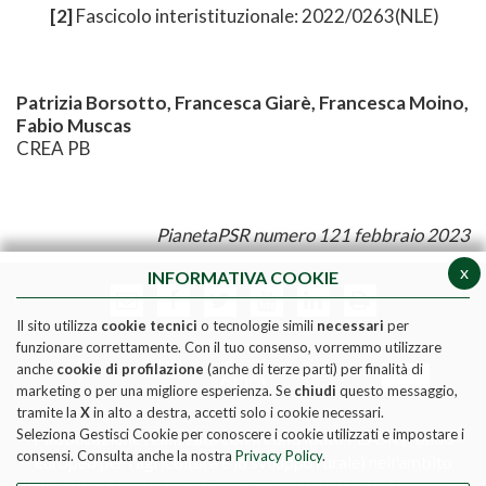
[2]
Fascicolo interistituzionale: 2022/0263(NLE)
Patrizia Borsotto, Francesca Giarè, Francesca Moino,
Fabio Muscas
CREA PB
PianetaPSR numero 121 febbraio 2023
x
INFORMATIVA COOKIE
Il sito utilizza
cookie tecnici
o tecnologie simili
necessari
per
funzionare correttamente. Con il tuo consenso, vorremmo utilizzare
anche
cookie di profilazione
(anche di terze parti) per finalità di
marketing o per una migliore esperienza. Se
chiudi
questo messaggio,
tramite la
X
in alto a destra, accetti solo i cookie necessari.
Seleziona Gestisci Cookie per conoscere i cookie utilizzati e impostare i
Pubblicazione realizzata con il contributo FEASR (Fondo
consensi. Consulta anche la nostra
Privacy Policy
.
europeo per l'agricoltura e lo sviluppo rurale) nell'ambito
delle attività previste dal programma Rete Rurale Nazionale