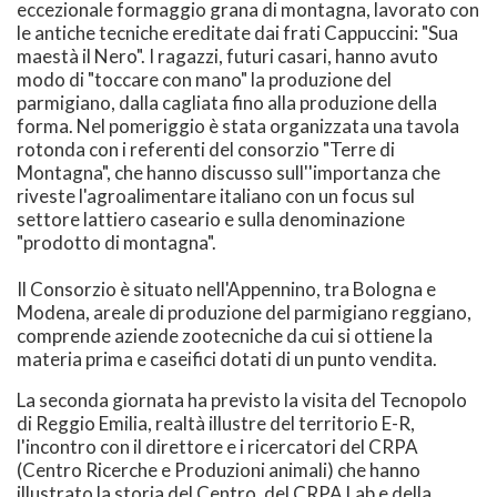
eccezionale formaggio grana di montagna, lavorato con
le antiche tecniche ereditate dai frati Cappuccini: "Sua
maestà il Nero". I ragazzi, futuri casari, hanno avuto
modo di "toccare con mano" la produzione del
parmigiano, dalla cagliata fino alla produzione della
forma. Nel pomeriggio è stata organizzata una tavola
rotonda con i referenti del consorzio "Terre di
Montagna", che hanno discusso sull''importanza che
riveste l'agroalimentare italiano con un focus sul
settore lattiero caseario e sulla denominazione
"prodotto di montagna".
Il Consorzio è situato nell'Appennino, tra Bologna e
Modena, areale di produzione del parmigiano reggiano,
comprende aziende zootecniche da cui si ottiene la
materia prima e caseifici dotati di un punto vendita.
La seconda giornata ha previsto la visita del Tecnopolo
di Reggio Emilia, realtà illustre del territorio E-R,
l'incontro con il direttore e i ricercatori del CRPA
(Centro Ricerche e Produzioni animali) che hanno
illustrato la storia del Centro, del CRPA Lab e della